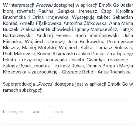
W interpretacji
Procesu
dostępnej w aplikacji Empik Go udział
biorą również: Paulina Gałązka, Ireneusz Czop, Karolina
Bruchnicka i Orina Krajewska. Występują także: Sebastian
Konrad, Amelia Fijałkowska, Antonina Żbikowska, Anna Maria
Buczek, Aleksander Buchowiecki, Ignacy Martusewicz, Patryk
Bartoszewski, Andrzej Ferenc, Roch Siemianowski, Julia
Flisińska, Wojciech Chorąży, Julia Borkowska, Przemysław
Bluszcz, Maciej Motylski, Wojciech Kalita, Tomasz Sobczak,
Piotr Makowski, Konrad Szymański i Jakub Pruski. Za adaptację
tekstu i reżyserię odpowiada Jolanta Gwardys, realizację –
Łukasz Rybak, montaż – Łukasz Rybak, Dennis Bregu i Maryla
Kłosowska, a za produkcję – Grzegorz Betlej i Anita Rochalska.
Superprodukcja „
Proces
” dostępna jest w aplikacji Empik Go w
ramach subskrypcji.
Pobierz jako
PDF
DOCX