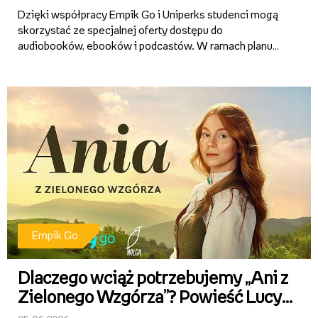
Dzięki współpracy Empik Go i Uniperks studenci mogą
skorzystać ze specjalnej oferty dostępu do
audiobooków, ebooków i podcastów. W ramach planu
Empik Go Student przez pierwsze 12 miesięcy
abonament kosztuje tylko 9,99 zł miesięcznie.
Empik Go
Dlaczego wciąż potrzebujemy „Ani z
Zielonego Wzgórza”? Powieść Lucy
Maud Montgomery powraca jako