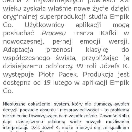
Jedna z najważniejszych powieści XX
wieku zyskała właśnie nowe życie dzięki
oryginalnej superprodukcji studia Empik
Go. Użytkownicy aplikacji mogą
posłuchać
Procesu
Franza Kafki w
nowoczesnej, pełnej emocji wersji.
Adaptacja przenosi klasykę do
współczesnego świata, przybliżając ją
dzisiejszemu odbiorcy. W roli Józefa K.
występuje Piotr Pacek. Produkcja jest
dostępna od 19 lutego w aplikacji Empik
Go.
Niesłuszne oskarżenie, system, który nie tłumaczy swoich
decyzji, poczucie absurdu i niesprawiedliwości – to problemy
niezmiennie towarzyszące nam współcześnie. Powieść Kafki
daje dzisiejszemu odbiorcy wiele nowych możliwości
interpretacji. Dziś Józef K. może mierzyć się ze spadkiem