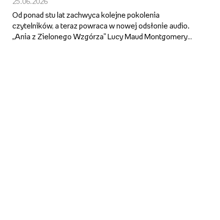
25.06.2026
superprodukcja audio Empik Go z
Od ponad stu lat zachwyca kolejne pokolenia
gwiazdorską obsadą
czytelników, a teraz powraca w nowej odsłonie audio.
„Ania z Zielonego Wzgórza” Lucy Maud Montgomery
trafiła do Empik Go jako superprodukcja z udziałem m.in.
Zbigniewa Zamachowskiego, Anny Apostolakis, Pauliny
Pytlak, Janusza Z...