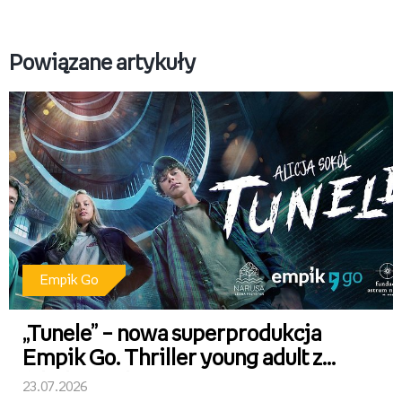
Powiązane artykuły
Empik Go
„Tunele” – nowa superprodukcja
Empik Go. Thriller young adult z
fabułą osadzoną w sercu Warmii
23.07.2026