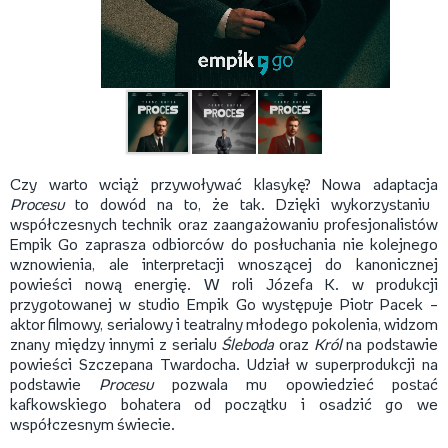
Czy warto wciąż przywoływać klasykę? Nowa adaptacja
Procesu
to dowód na to, że tak. Dzięki wykorzystaniu
współczesnych technik oraz zaangażowaniu profesjonalistów
Empik Go zaprasza odbiorców do posłuchania nie kolejnego
wznowienia, ale interpretacji wnoszącej do kanonicznej
powieści nową energię. W roli Józefa K. w produkcji
przygotowanej w studio Empik Go występuje Piotr Pacek –
aktor filmowy, serialowy i teatralny młodego pokolenia, widzom
znany między innymi z serialu
Śleboda
oraz
Król
na podstawie
powieści Szczepana Twardocha. Udział w superprodukcji na
podstawie
Procesu
pozwala mu opowiedzieć postać
kafkowskiego bohatera od początku i osadzić go we
współczesnym świecie.