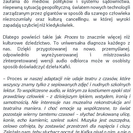
zaufania do mediów, polityków i systemu sądownictwa,
niepewną sytuacją geopolityczną, światem nowych technologii
zarządzanym przez gigantów w sposób dla szarego człowieka
niezrozumiały oraz kulturą cancellingu, w której wyroki
zapadają szybciej niż kiedykolwiek.
Dlatego powieści takie jak
Proces
to znacznie więcej niż
kulturowe dziedzictwo. To uniwersalna diagnoza każdego z
nas. Dzięki przygotowanej na nowo, przemyślanej,
odpowiednio wyreżyserowanej i mistrzowsko
zinterpretowanej wersji audio odbiorca może w osobisty
sposób doświadczyć dzieła Kafki.
– Proces
w naszej adaptacji nie udaje teatru z czasów, które
wszyscy znamy tylko z sepiowanych zdjęć i nudnych szkolnych
lektur. To współczesne audio, w którym za kostiumem epoki stoi
prawdziwy człowiek – z dzisiejszym lękiem, wstydem, ironią i
samotnością. Nie interesuje nas muzealna rekonstrukcja ani
teatralna maniera. I choć emocje są współczesne, to świat
pozostaje wierny tamtemu czasowi – słychać brukowaną ulicę,
konie, echo kamienic, szelest sukni. Muzyka jest oszczędna,
celowo cofnięta, by zostawiać przestrzeń dla napięcia i ciszy.
Zależało nam, żeby słuchacz poczuł, że Kafka pisał o nim, a nie o