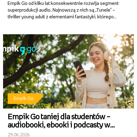
Empik Go od kilku lat konsekwentnie rozwija segment
superprodukcji audio. Najnowszą z nich są „Tunele” –
thriller young adult z elementami fantastyki, którego
autorami są Alicja Sokół i Ihnatii Mozghunov. Aktorska
interpretacja, dopracowana warstwa dźwiękowa i
wciągająca...
Empik Go
Empik Go taniej dla studentów –
audiobooki, ebooki i podcasty w
specjalnej ofercie
29.06.2026