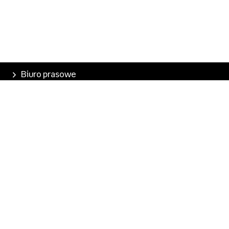
Biuro prasowe
Poznaj Empik
Nasze produkty
Empik Pasje
Marketplace
Pobierz aplikację