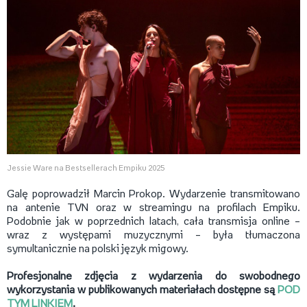
Jessie Ware na Bestsellerach Empiku 2025
Galę poprowadził Marcin Prokop. Wydarzenie transmitowano
na antenie TVN oraz w streamingu na profilach Empiku.
Podobnie jak w poprzednich latach, cała transmisja online –
wraz z występami muzycznymi – była tłumaczona
symultanicznie na polski język migowy.
Profesjonalne zdjęcia z wydarzenia do swobodnego
wykorzystania w publikowanych materiałach dostępne są
POD
TYM LINKIEM
.