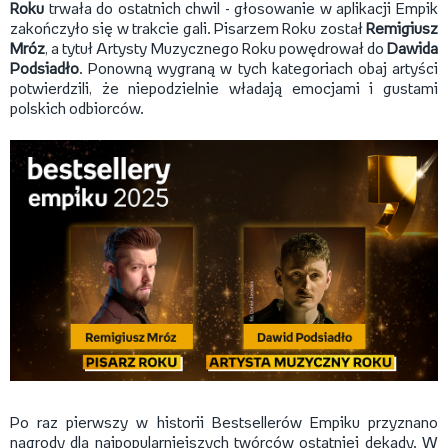
Roku
trwała do ostatnich chwil - głosowanie w aplikacji Empik
zakończyło się w trakcie gali. Pisarzem Roku został
Remigiusz
Mróz
, a tytuł Artysty Muzycznego Roku powędrował do
Dawida
Podsiadło
. Ponowną wygraną w tych kategoriach obaj artyści
potwierdzili, że niepodzielnie władają emocjami i gustami
polskich odbiorców.
Po raz pierwszy w historii Bestsellerów Empiku przyznano
nagrody dla najpopularniejszych twórców ostatniej dekady. W