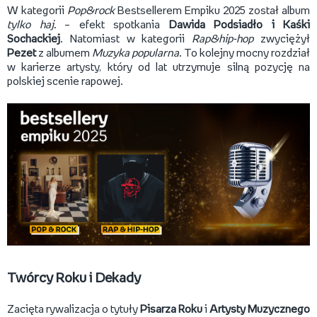
W kategorii
Pop&rock
Bestsellerem Empiku 2025 został album
tylko haj.
– efekt spotkania
Dawida Podsiadło i Kaśki
Sochackiej
. Natomiast w kategorii
Rap&hip-hop
zwyciężył
Pezet
z albumem
Muzyka popularna
. To kolejny mocny rozdział
w karierze artysty, który od lat utrzymuje silną pozycję na
polskiej scenie rapowej.
Twórcy Roku i Dekady
Zacięta rywalizacja o tytuły
Pisarza Roku
i
Artysty Muzycznego