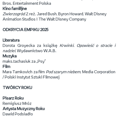
Bros. Entertainment Polska
Kino familijne
Zwierzogród 2
, reż. Jared Bush, Byron Howard, Walt Disney
Animation Studios I The Walt Disney Company
ODKRYCIA EMPIKU 2025
Literatura
Dorota Groyecka za książkę
Krwinki. Opowieść o stracie i
nadziei
, Wydawnictwo W.A.B.
Muzyka
maks.tachasiuk za „Psy”
Film
Mara Tamkovich za film
Pod szarym niebem
, Media Corporation
/ Polski Instytut Sztuki Filmowej
TWÓRCY ROKU
Pisarz Roku
Remigiusz Mróz
Artysta Muzyczny Roku
Dawid Podsiadło