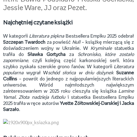
Jessie Ware, JJ oraz Pezet.
Najchętniej czytane książki
W kategorii
Literatura piękna
Bestsellera Empiku 2025 odebrał
Szczepan Twardoch
za powieść
Null
– książkę mierzącą się z
doświadczeniem wojny w Ukrainie. W
Kryminale
statuetka
trafiła do
Sławka Gortycha
za
Schronisko, które zostało
zapomniane
, czyli kolejną część karkonoskiej serii, która
szybko zyskała szerokie grono fanów. W kategorii
Literatura
popularna
wygrał W
schód słońca w dniu dożynek
Suzanne
Collins
– powrót do jednego z najpopularniejszych literackich
uniwersów. Wśród najmłodszych największym
zainteresowaniem w 2025 roku cieszyła się książka
Lamine
Yamal. Złota nadzieja futbolu
i statuetka Bestsellera Empiku
2025 trafiła w ręce autorów
Y
vette Żółtowskiej-Darskiej i Jacka
Sarzało
.