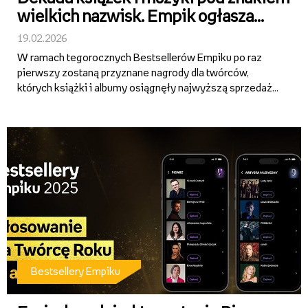
wielkich nazwisk. Empik ogłasza
nominacje do Bestsellerów 10-lecia
19.02.2026
W ramach tegorocznych Bestsellerów Empiku po raz
pierwszy zostaną przyznane nagrody dla twórców,
których książki i albumy osiągnęły najwyższą sprzedaż
w ostatnich 10 latach. Na kilka dni przed galą Empik
ogłasza nominowanych w tych dwóch kategoriach. Oto
pisarze i artyśc...
Bestsellery Empiku