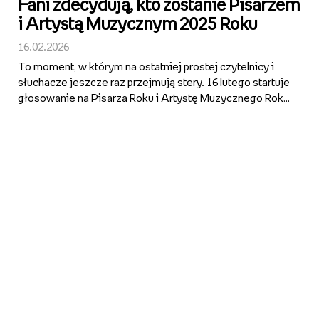
Fani zdecydują, kto zostanie Pisarzem
i Artystą Muzycznym 2025 Roku
16.02.2026
To moment, w którym na ostatniej prostej czytelnicy i
słuchacze jeszcze raz przejmują stery. 16 lutego startuje
głosowanie na Pisarza Roku i Artystę Muzycznego Roku
w ramach Bestsellerów Empiku 2025. O tym, do kogo
trafią statuetki, zdecydują fani w głosowaniu w aplikacj...