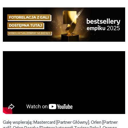
Galę wspierają: Mastercard [Partner Główny], Orlen [Partner