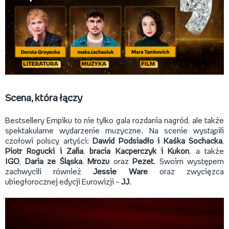
Scena, która łączy
Bestsellery Empiku to nie tylko gala rozdania nagród, ale także
spektakularne wydarzenie muzyczne. Na scenie wystąpili
czołowi polscy artyści:
Dawid Podsiadło i Kaśka Sochacka
,
Piotr Rogucki i Zalia
,
bracia Kacperczyk i Kukon
, a także
IGO
,
Daria ze Śląska
,
Mrozu
oraz
Pezet
. Swoim występem
zachwycili również
Jessie Ware
oraz zwycięzca
ubiegłorocznej edycji Eurowizji –
JJ
.