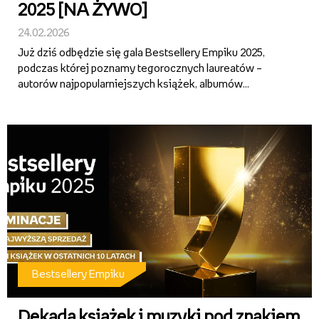
2025 [NA ŻYWO]
24.02.2026
Już dziś odbędzie się gala Bestsellery Empiku 2025,
podczas której poznamy tegorocznych laureatów –
autorów najpopularniejszych książek, albumów
muzycznych, filmów i produkcji audio. Dowiemy się
także, kto został Odkryciem Empiku 2025 oraz Pisarzem
i Artystą Muzycznym Ro...
Bestsellery Empiku
Dekada książek i muzyki pod znakiem