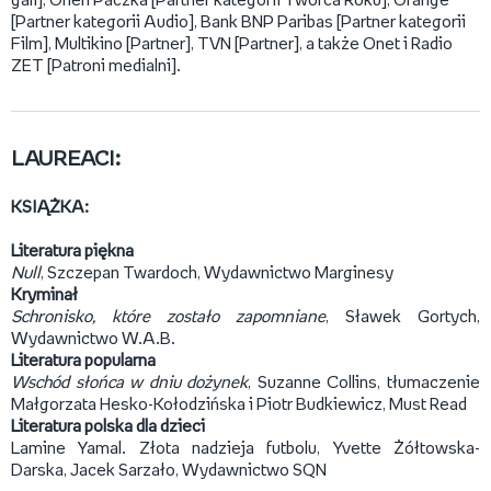
gali], Orlen Paczka [Partner kategorii Twórca Roku], Orange
[Partner kategorii Audio], Bank BNP Paribas [Partner kategorii
Film], Multikino [Partner], TVN [Partner], a także Onet i Radio
ZET [Patroni medialni].
LAUREACI:
KSIĄŻKA:
Literatura piękna
Null
, Szczepan Twardoch, Wydawnictwo Marginesy
Kryminał
Schronisko, które zostało zapomniane
, Sławek Gortych,
Wydawnictwo W.A.B.
Literatura popularna
Wschód słońca w dniu dożynek
, Suzanne Collins, tłumaczenie
Małgorzata Hesko-Kołodzińska i Piotr Budkiewicz, Must Read
Literatura polska dla dzieci
Lamine Yamal. Złota nadzieja futbolu, Yvette Żółtowska-
Darska, Jacek Sarzało, Wydawnictwo SQN