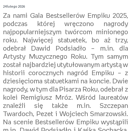
24 lutego 2026
Za nami Gala Bestsellerów Empiku 2025,
podczas której wręczono nagrody
najpopularniejszym twórcom minionego
roku. Najwięcej statuetek, bo aż trzy,
odebrał Dawid Podsiadło – m.in. dla
Artysty Muzycznego Roku. Tym samym
został najbardziej utytułowanym artystą w
historii corocznych nagród Empiku – z
dziesięcioma statuetkami na koncie. Dwie
nagrody, w tym dla Pisarza Roku, odebrał z
kolei Remigiusz Mróz. Wśród laureatów
znaleźli się także m.in. Szczepan
Twardoch, Pezet i Wojciech Smarzowski.
Na scenie Bestsellerów Empiku wystąpili
m.in. Dawid Podsiadło i Kaśka Sochacka,