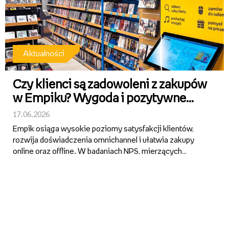
Aktualności
Czy klienci są zadowoleni z zakupów
w Empiku? Wygoda i pozytywne
doświadczenie klienta
17.06.2026
Empik osiąga wysokie poziomy satysfakcji klientów,
rozwija doświadczenia omnichannel i ułatwia zakupy
online oraz offline. W badaniach NPS, mierzących
gotowość klientów do polecania marki, Empik utrzymuje
bardzo dobre wyniki w kluczowych punktach styku z
klientem. W pier...