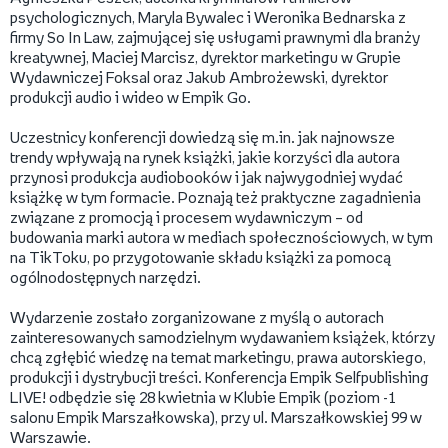
psychologicznych, Maryla Bywalec i Weronika Bednarska z
firmy So In Law, zajmującej się usługami prawnymi dla branży
kreatywnej, Maciej Marcisz, dyrektor marketingu w Grupie
Wydawniczej Foksal oraz Jakub Ambrożewski, dyrektor
produkcji audio i wideo w Empik Go.
Uczestnicy konferencji dowiedzą się m.in. jak najnowsze
trendy wpływają na rynek książki, jakie korzyści dla autora
przynosi produkcja audiobooków i jak najwygodniej wydać
książkę w tym formacie. Poznają też praktyczne zagadnienia
związane z promocją i procesem wydawniczym – od
budowania marki autora w mediach społecznościowych, w tym
na TikToku, po przygotowanie składu książki za pomocą
ogólnodostępnych narzędzi.
Wydarzenie zostało zorganizowane z myślą o autorach
zainteresowanych samodzielnym wydawaniem książek, którzy
chcą zgłębić wiedzę na temat marketingu, prawa autorskiego,
produkcji i dystrybucji treści. Konferencja Empik Selfpublishing
LIVE! odbędzie się 28 kwietnia w Klubie Empik (poziom -1
salonu Empik Marszałkowska), przy ul. Marszałkowskiej 99 w
Warszawie.