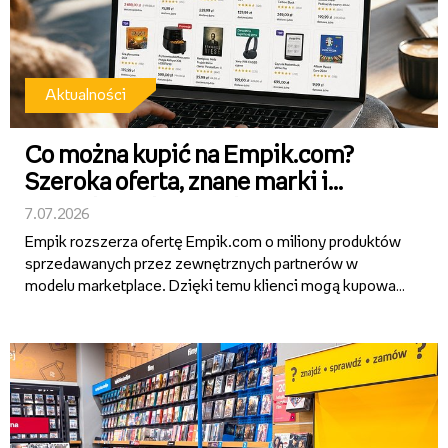
Aktualności
Co można kupić na Empik.com?
Szeroka oferta, znane marki i
wygodne zakupy online
7.07.2026
Empik rozszerza ofertę Empik.com o miliony produktów
sprzedawanych przez zewnętrznych partnerów w
modelu marketplace. Dzięki temu klienci mogą kupować
w jednym miejscu książki, zabawki, elektronikę,
kosmetyki, produkty do domu i ogrodu, artykuły
sportowe, gaming, małe AG...