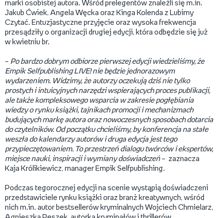
marki osobistej autora. Wśród prelegentów znaleźli się m.in.
Jakub Ćwiek, Angela Węcka oraz Kinga Kolenda z Lubimy
Czytać. Entuzjastyczne przyjęcie oraz wysoka frekwencja
przesądziły o organizacji drugiej edycji, która odbędzie się już
w kwietniu br.
–
Po bardzo dobrym odbiorze pierwszej edycji wiedzieliśmy, że
Empik Selfpublishing LIVE! nie będzie jednorazowym
wydarzeniem. Widzimy, że autorzy oczekują dziś nie tylko
prostych i intuicyjnych narzędzi wspierających proces publikacji,
ale także kompleksowego wsparcia w zakresie pogłębiania
wiedzy o rynku książki, tajnikach promocji i mechanizmach
budujących markę autora oraz nowoczesnych sposobach dotarcia
do czytelników. Od początku chcieliśmy, by konferencja na stałe
weszła do kalendarzy autorów i druga edycja jest tego
przypieczętowaniem. To przestrzeń dialogu twórców i ekspertów,
miejsce nauki, inspiracji i wymiany doświadczeń
– zaznacza
Kaja Królikiewicz, manager Empik Selfpublishing.
Podczas tegorocznej edycji na scenie wystąpią doświadczeni
przedstawiciele rynku książki oraz branż kreatywnych, wśród
nich m.in. autor bestsellerów kryminalnych Wojciech Chmielarz,
Agnieszka Peszek, autorka kryminałów i thrillerów