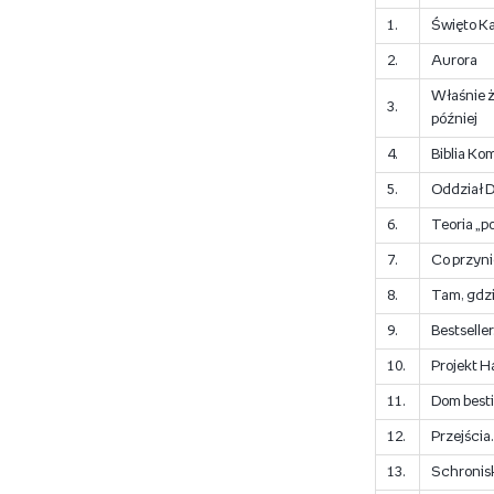
1.
Święto K
2.
Aurora
Właśnie że
3.
później
4.
Biblia Ko
5.
Oddział 
6.
Teoria „p
7.
Co przyni
8.
Tam, gdzi
9.
Bestselle
10.
Projekt H
11.
Dom besti
12.
Przejścia
13.
Schronisk