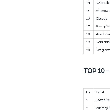
14.
Dziennik
15.
Atomowe
16.
Obsesja
17.
Szczęście
18.
Arachnia
19.
Schronisk
20.
Świętowa
TOP 10 – 
Lp.
Tytuł
1.
Jadzia Pę
2.
Wierszyk