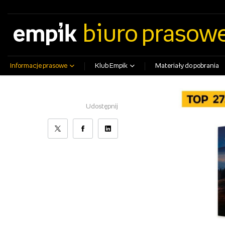
empik.com
empikfoto.pl
empikbilety.pl
EmpikGO
biuro prasow
Informacje prasowe
Klub Empik
Materiały do pobrania
Udostępnij