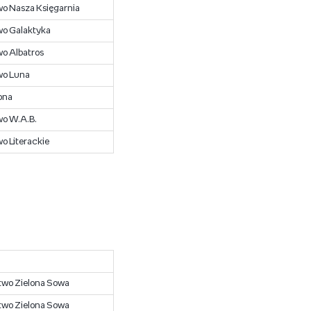
 Nasza Księgarnia
o Galaktyka
o Albatros
o Luna
ona
o W.A.B.
 Literackie
wo Zielona Sowa
wo Zielona Sowa