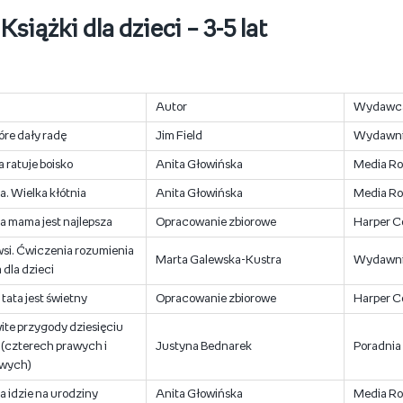
Książki dla dzieci – 3-5 lat
Autor
Wydawc
óre dały radę
Jim Field
Wydawni
a ratuje boisko
Anita Głowińska
Media R
a. Wielka kłótnia
Anita Głowińska
Media R
ja mama jest najlepsza
Opracowanie zbiorowe
Harper Co
wsi. Ćwiczenia rozumienia
Marta Galewska-Kustra
Wydawni
 dla dzieci
 tata jest świetny
Opracowanie zbiorowe
Harper Co
te przygody dziesięciu
 (czterech prawych i
Justyna Bednarek
Poradnia
ewych)
a idzie na urodziny
Anita Głowińska
Media R