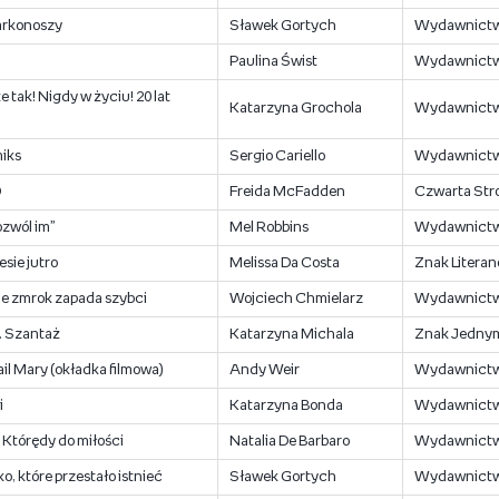
arkonoszy
Sławek Gortych
Wydawnictw
Paulina Świst
Wydawnictw
 tak! Nigdy w życiu! 20 lat
Katarzyna Grochola
Wydawnictwo
miks
Sergio Cariello
Wydawnict
D
Freida McFadden
Czwarta Str
ozwól im”
Mel Robbins
Wydawnictw
esie jutro
Melissa Da Costa
Znak Literan
e zmrok zapada szybci
Wojciech Chmielarz
Wydawnictw
r. Szantaż
Katarzyna Michala
Znak Jedny
ail Mary (okładka filmowa)
Andy Weir
Wydawnictw
i
Katarzyna Bonda
Wydawnictw
. Którędy do miłości
Natalia De Barbaro
Wydawnictw
o, które przestało istnieć
Sławek Gortych
Wydawnictwo