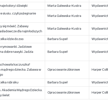
aje kolory i dźwięki
Marta Galewska-Kustra
Wydawnict
e siusiu, czyli pożegnanie
Marta Galewska-Kustra
Wydawnict
y się mówić. Zabawy
Marta Galewska-Kustra
Wydawnict
aśladowcze dla najmłodszych
elka idzie do zoo
Barbara Supeł
Wydawnict
e rymowanki. Jadziowe
 na dobre nawyki. Jadzia
Barbara Supeł
Wydawnict
 schowała kaczuszka?
 mądrego dziecka. Zabawa w
Opracowanie zbiorowe
Harper Coll
go
elka robi siku
Barbara Supeł
Wydawnict
a. Akademia Mądrego Dziecka.
Opracowanie zbiorowe
Harper Coll
y świat