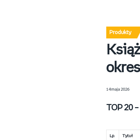
Produkty
Książ
okres
14 maja 2026
TOP 20 –
Lp
.
Tytuł