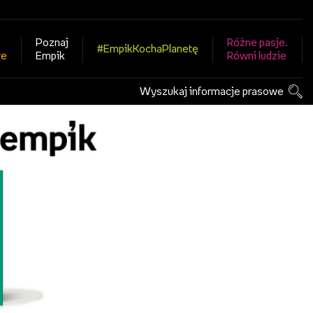
Poznaj
Różne pasje.
#EmpikKochaPlanetę
we
Empik
Równi ludzie
Wyszukaj informacje prasowe