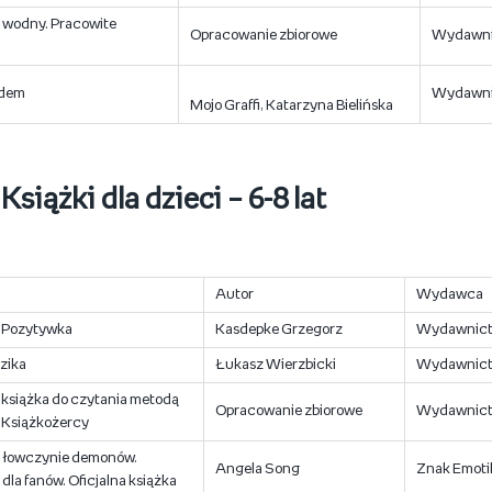
 wodny. Pracowite
Opracowanie zbiorowe
Wydawni
udem
Wydawni
Mojo Graffi, Katarzyna Bielińska
Książki dla dzieci – 6-8 lat
Autor
Wydawca
 Pozytywka
Kasdepke Grzegorz
Wydawnictw
azika
Łukasz Wierzbicki
Wydawnict
 książka do czytania metodą
Opracowanie zbiorowe
Wydawnict
 Książkożercy
 łowczynie demonów.
Angela Song
Znak Emot
dla fanów. Oficjalna książka