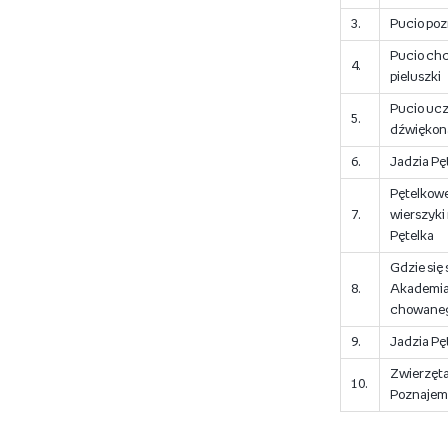
3.
Pucio pozn
Pucio chc
4.
pieluszki
Pucio ucz
5.
dźwiękon
6.
Jadzia Pęt
Pętelkow
7.
wierszyki
Pętelka
Gdzie się
8.
Akademia
chowane
9.
Jadzia Pęt
Zwierzęt
10.
Poznajem