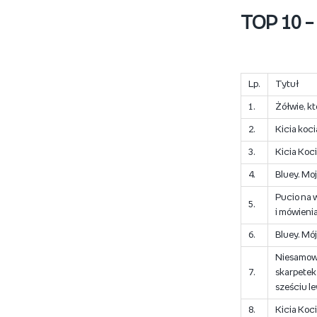
TOP 10 – 
Lp.
Tytuł
1.
Żółwie, kt
2.
Kicia koci
3.
Kicia Koci
4.
Bluey. Mo
Pucio na 
5.
i mówienia
6.
Bluey. Mój
Niesamowi
7.
skarpetek
sześciu l
8.
Kicia Koci