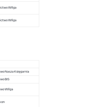
ctwo Wilga
ctwo Wilga
o Nasza Księgarnia
wo BIS
wo Wilga
ikon