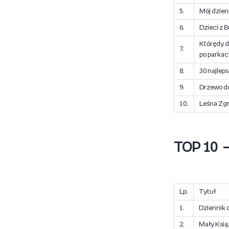
5.
Mój dzien
6.
Dzieci z 
Którędy d
7.
po parka
8.
30 najleps
9.
Drzewo d
10.
Leśna Zgr
TOP 10 – 
Lp.
Tytuł
1.
Dziennik 
2.
Mały Ksią