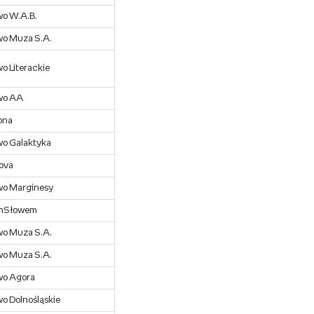
o W.A.B.
o Muza S.A.
 Literackie
wo AA
ona
o Galaktyka
ova
o Marginesy
mSłowem
o Muza S.A.
o Muza S.A.
o Agora
 Dolnośląskie