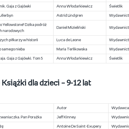
nik. Gaja z Gajówki
Anna Włodarkiewicz
Świetlik
Bullerbyn
Astrid Lindgren
Wydawnictw
o Yellowstone? Dzika podróż
Daniel Mizieliński
Wydawnictw
ch narodowych
zych piłkarzy w historii
Luca de Leone
Wydawnict
o samego nieba
Maria Terlikowska
Wydawnic
aja. Gaja z Gajówki. Tom 5
Anna Włodarkiewicz
Świetlik
Książki dla dzieci – 9-12 lat
Autor
Wydawca
cwaniaczka. Pan Porażka
Jeff Kinney
Wydawnic
żę
Antoine De Saint-Exupery
Wydawnic