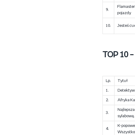
Flamaster
9.
pojazdy
10.
Jesteś c
TOP 10 – 
Lp.
Tytuł
1.
Detektyw
2.
Afryka K
Najlepsza
3.
sylabową.
K-popowe
4.
Wszystko 