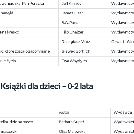
 cwaniaczka. Pan Porażka
Jeff Kinney
Wydawnictwo
 nawyki
James Clear
Wydawnictw
B.A. Paris
Wydawnictw
 na kreskę
Filip Chajzer
Wydawnictw
Remigiusz Mróz
Czwarta Str
o, które zostało zapomniane
Sławek Gortych
Wydawnictw
nie życia
Ewa Woydyłło
Wydawnictwo
Książki dla dzieci – 0-2 lata
Autor
Wydawca
telka idzie na basen
Barbara Supeł
Wydawnict
i masażyki
Olga Majewska
Wydawnict