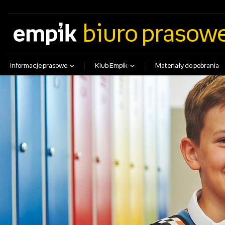
empik.com
empikfoto.pl
empikbilety.pl
EmpikGO
biuro prasow
Informacje prasowe
Klub Empik
Materiały do pobrania