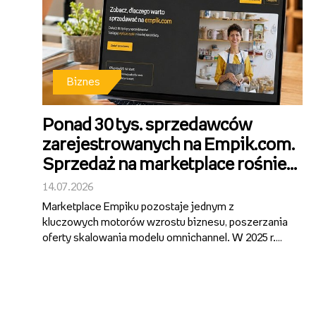
Biznes
Ponad 30 tys. sprzedawców
zarejestrowanych na Empik.com.
Sprzedaż na marketplace rośnie
ponad 40 proc. r/r.
14.07.2026
Marketplace Empiku pozostaje jednym z
kluczowych motorów wzrostu biznesu, poszerzania
oferty skalowania modelu omnichannel. W 2025 r.
segment wygenerował ponad 1 mld zł GMV, notując
ok. 40-proc. wzrost rok do roku i pozostając
najszybciej rosnącą częścią działalności Gru...