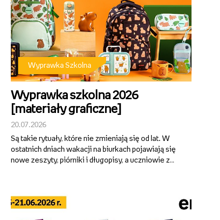
Wyprawka Szkolna
Wyprawka szkolna 2026
[materiały graficzne]
20.07.2026
Są takie rytuały, które nie zmieniają się od lat. W
ostatnich dniach wakacji na biurkach pojawiają się
nowe zeszyty, piórniki i długopisy, a uczniowie z
przejęciem wybierają wzory, kolory i drobiazgi,
które będą im towarzyszyć przez kolejne miesiące.
To właśnie z takich ...