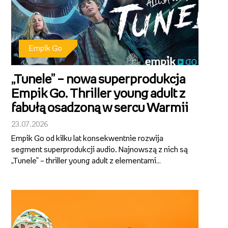
Empik Go
„Tunele” – nowa superprodukcja
Empik Go. Thriller young adult z
fabułą osadzoną w sercu Warmii
23.07.2026
Empik Go od kilku lat konsekwentnie rozwija
segment superprodukcji audio. Najnowszą z nich są
„Tunele” – thriller young adult z elementami
fantastyki, którego autorami są Alicja Sokół i Ihnatii
Mozghunov. Aktorska interpretacja, dopracowana
warstwa dźwiękowa i wciągająca...