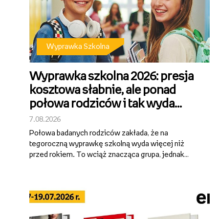
Wyprawka Szkolna
Wyprawka szkolna 2026: presja
kosztowa słabnie, ale ponad
połowa rodziców i tak wyda
więcej niż 500 zł [wyniki badania
7.08.2026
SW Research dla Empiku]
Połowa badanych rodziców zakłada, że na
tegoroczną wyprawkę szkolną wyda więcej niż
przed rokiem. To wciąż znacząca grupa, jednak
wyraźnie mniejsza niż w poprzednich latach – rok
temu podobną deklarację składało 60%
ankietowanych. Przygotowanie dziecka do szkoły
wciąż po...