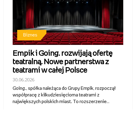
Biznes
Empik i Going. rozwijają ofertę
teatralną. Nowe partnerstwa z
teatrami w całej Polsce
30.06.2026
Going., spółka należąca do Grupy Empik, rozpoczął
współpracę z kilkudziesięcioma teatrami z
największych polskich miast. To rozszerzenie
działalności ticketingowej Grupy Empik i wejście w
segment regularnej dystrybucji oraz promocji
repertuaru teatralnego. Bilety na spek...