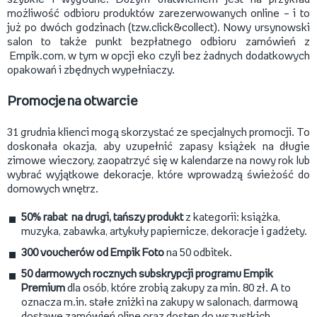
możliwość odbioru produktów zarezerwowanych online – i to
już po dwóch godzinach (tzw.click&collect). Nowy ursynowski
salon to także punkt bezpłatnego odbioru zamówień z
Empik.com, w tym w opcji eko czyli bez żadnych dodatkowych
opakowań i zbędnych wypełniaczy.
Promocje na otwarcie
31 grudnia klienci mogą skorzystać ze specjalnych promocji. To
doskonała okazja, aby uzupełnić zapasy książek na długie
zimowe wieczory, zaopatrzyć się w kalendarze na nowy rok lub
wybrać wyjątkowe dekoracje, które wprowadzą świeżość do
domowych wnętrz.
50% rabat na drugi, tańszy produkt
z kategorii: książka,
muzyka, zabawka, artykuły papiernicze, dekoracje i gadżety.
300 voucherów od Empik Foto
na 50 odbitek.
50 darmowych rocznych subskrypcji programu Empik
Premium
dla osób, które zrobią zakupy za min. 80 zł. A to
oznacza m.in. stałe zniżki na zakupy w salonach, darmową
dostawę zamówień oline oraz dostęp do wszystkich