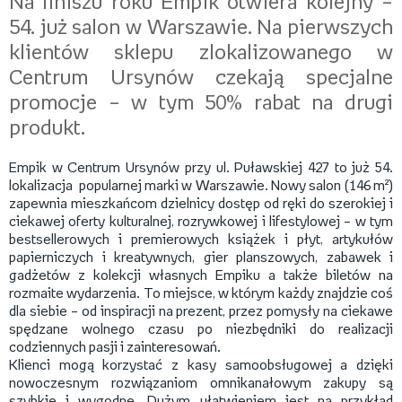
Na finiszu roku Empik otwiera kolejny –
54. już salon w Warszawie. Na pierwszych
klientów sklepu zlokalizowanego w
Centrum Ursynów czekają specjalne
promocje – w tym 50% rabat na drugi
produkt.
Empik w Centrum Ursynów przy ul. Puławskiej 427 to już 54.
lokalizacja popularnej marki w Warszawie. Nowy salon (146 m²)
zapewnia mieszkańcom dzielnicy dostęp od ręki do szerokiej i
ciekawej oferty kulturalnej, rozrywkowej i lifestylowej – w tym
bestsellerowych i premierowych książek i płyt, artykułów
papierniczych i kreatywnych, gier planszowych, zabawek i
gadżetów z kolekcji własnych Empiku a także biletów na
rozmaite wydarzenia. To miejsce, w którym każdy znajdzie coś
dla siebie – od inspiracji na prezent, przez pomysły na ciekawe
spędzane wolnego czasu po niezbędniki do realizacji
codziennych pasji i zainteresowań.
Klienci mogą korzystać z kasy samoobsługowej a dzięki
nowoczesnym rozwiązaniom omnikanałowym zakupy są
szybkie i wygodne. Dużym ułatwieniem jest na przykład