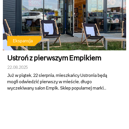
Ekspansja
Ustroń z pierwszym Empikiem
22.08.2025
Już w piątek, 22 sierpnia, mieszkańcy Ustronia będą
mogli odwiedzić pierwszy w mieście, długo
wyczekiwany salon Empik. Sklep popularnej marki
zlokalizowany jest w parku handlowym, przy ul. Wiejskiej
3. Na pierwszych klientów premierowego sklepu czekają
specjalne okazje –...