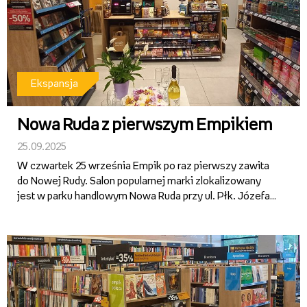
Ekspansja
Nowa Ruda z pierwszym Empikiem
25.09.2025
W czwartek 25 września Empik po raz pierwszy zawita
do Nowej Rudy. Salon popularnej marki zlokalizowany
jest w parku handlowym Nowa Ruda przy ul. Płk. Józefa
Sokola 9. Klienci mogą liczyć na szeroką ofertę książek,
płyt, gadżetów, zabawek czy artykułów papierniczych
oraz...