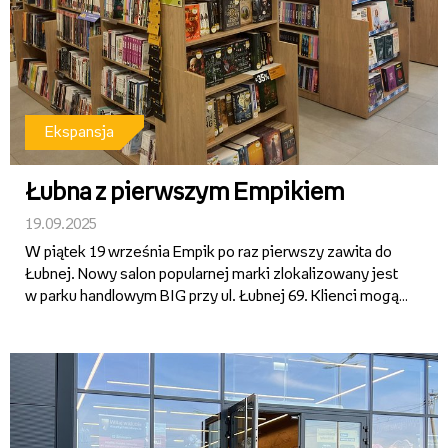
Ekspansja
Łubna z pierwszym Empikiem
19.09.2025
W piątek 19 września Empik po raz pierwszy zawita do
Łubnej. Nowy salon popularnej marki zlokalizowany jest
w parku handlowym BIG przy ul. Łubnej 69. Klienci mogą
liczyć na szeroką ofertę z książek, płyt, gadżetów,
zabawek czy artykułów papierniczych oraz na atrakcyjne
p...