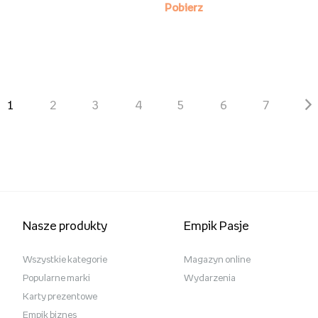
1
2
3
4
5
6
7
Nasze produkty
Empik Pasje
Wszystkie kategorie
Magazyn online
Popularne marki
Wydarzenia
Karty prezentowe
Empik biznes