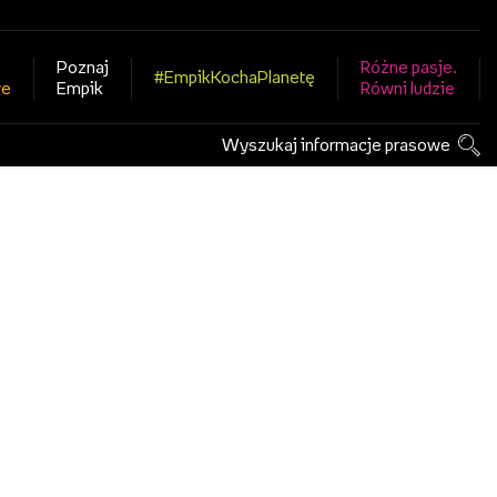
Poznaj
Różne pasje.
#EmpikKochaPlanetę
we
Empik
Równi ludzie
Wyszukaj informacje prasowe