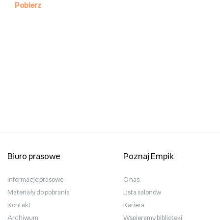
Biuro prasowe
Poznaj Empik
Informacje prasowe
O nas
Materiały do pobrania
Lista salonów
Kontakt
Kariera
Archiwum
Wspieramy biblioteki