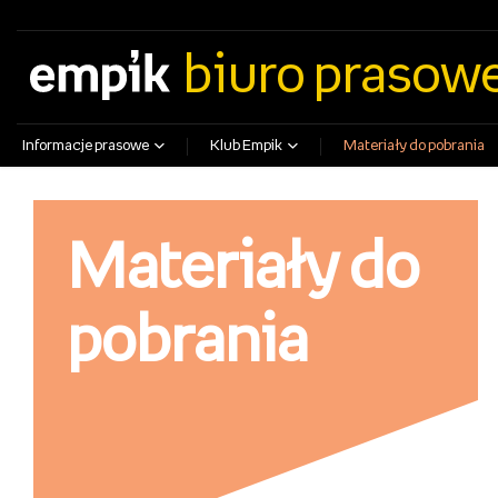
empik.com
empikfoto.pl
empikbilety.pl
EmpikGO
biuro prasow
Informacje prasowe
Klub Empik
Materiały do pobrania
Materiały do
pobrania