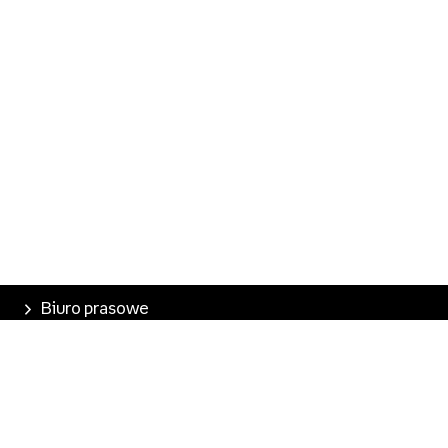
Biuro prasowe
Poznaj Empik
Nasze produkty