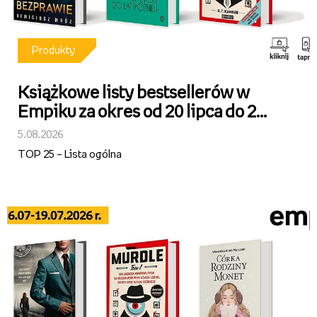
Produkty
Książkowe listy bestsellerów w
Empiku za okres od 20 lipca do 2
sierpnia 2026 r.
5.08.2026
TOP 25 – Lista ogólna