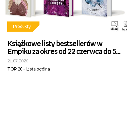
Produkty
Książkowe listy bestsellerów w
Empiku za okres od 22 czerwca do 5
lipca 2026 r.
21.07.2026
TOP 20 – Lista ogólna