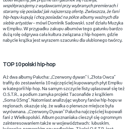
obserwujemy, jak prężnie ten gatunek się rozwija,
współpracujemy z wydawcami przy wybranych premierach i
staramy się posiadać jak najszerszą ofertę. Zwłaszcza, że fani
hip-hopu kupują i chcą posiadać na półce albumy ważnych dla
siebie artystów
– mówi Dominik Sadowski, szef działu Muzyka
w Empiku. W przypadku zakupu albumów tego gatunku bardzo
dużą rolę odgrywa cała kultura związana z hip-hopem, gdzie
nabycie krążka jest wyrazem szacunku dla ulubionego twórcy.
TOP 10 polski hip-hop
Aż dwa albumy Palucha: „Czerwony dywan” i „Złota Owca”
trafiły do zestawienia 10 najczęściej kupowanych płyt Empiku
w kategorii hip-hop. Na samym szczycie listy uplasował się też
O.S.T.R., a podium zamyka projekt Taconafide z krążkiem
„Soma 0,5mg”. Natomiast analizując wybory fanów hip-hopu w
regionach, okazuje się, że walka o pierwsze miejsce była
wyrównana. „Czerwony Dywan” Palucha najczęściej kupowali
fani z Wielkopolski. Album poznaniaka cieszył się ogromnym
zainteresowaniem także w województwach: lubuskim,