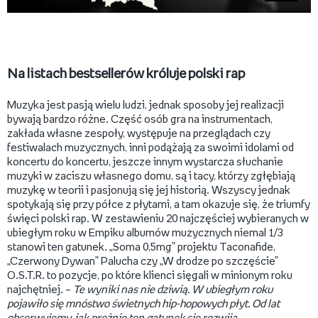
Na listach bestsellerów króluje polski rap
Muzyka jest pasją wielu ludzi, jednak sposoby jej realizacji
bywają bardzo różne. Część osób gra na instrumentach,
zakłada własne zespoły, występuje na przeglądach czy
festiwalach muzycznych, inni podążają za swoimi idolami od
koncertu do koncertu, jeszcze innym wystarcza słuchanie
muzyki w zaciszu własnego domu, są i tacy, którzy zgłębiają
muzykę w teorii i pasjonują się jej historią. Wszyscy jednak
spotykają się przy półce z płytami, a tam okazuje się, że triumfy
święci polski rap. W zestawieniu 20 najczęściej wybieranych w
ubiegłym roku w Empiku albumów muzycznych niemal 1/3
stanowi ten gatunek. „Soma 0,5mg” projektu Taconafide,
„Czerwony Dywan” Palucha czy „W drodze po szczęście”
O.S.T.R. to pozycje, po które klienci sięgali w minionym roku
najchętniej. –
Te wyniki nas nie dziwią. W ubiegłym roku
pojawiło się mnóstwo świetnych hip-hopowych płyt. Od lat