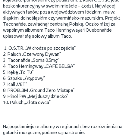
kujawsko-pomorskim czy podlaskim. Z kolei O.S.T.R. jest
bezkonkurencyjny w swoim mieście – Łodzi. Najwięcej
aktywnych fanów, poza województwem łódzkim, ma w:
śląskim, dolnośląskim czy warmińsko-mazurskim. Projekt
Taconafide, zawładnął centralną Polską. Oczko niżej za
wspólnym albumem Taco Hemingwaya i Quebonafide
uplasował się solowy album Taco.
1. O.S.T.R. „W drodze po szczęście”
2. Paluch „Czerwony Dywan”
3. Taconafide „Soma 0,5mg”
4. Taco Hemingway „CAFÉ BELGA”
5. Kękę „To Tu”
6. Szpaku „Atypowy”
7. Kali „V8T”
8. PRO8L3M „Ground Zero Mixtape”
9. Hinol PW „Mej duszy dziecko”
10. Paluch „Złota owca”
Najpopularniejsze albumy w regionach, bez rozróżnienia na
gatunki muzyczne, podane są na stronie: