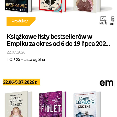
Produkty
Książkowe listy bestsellerów w
Empiku za okres od 6 do 19 lipca 2026
r.
22.07.2026
TOP 25 – Lista ogólna