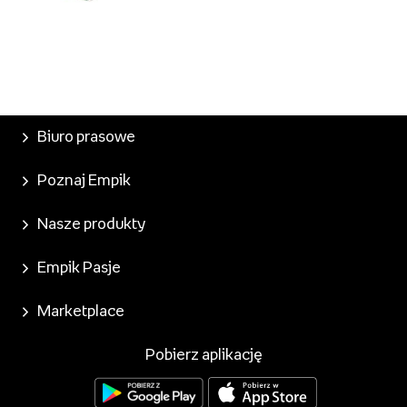
English Tea Shop Kalendarz adwentowy White
Puzzle 25 piramidek.jpeg
Pobierz
Biuro prasowe
Poznaj Empik
Nasze produkty
Empik Pasje
Marketplace
Pobierz aplikację