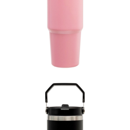
Kubek termiczny, 79,99 zł(1).jpg
Pobierz