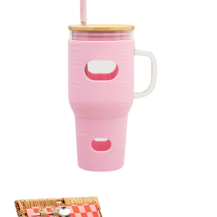
Kubek szklany 1l, 99,99 zł.jpg
Pobierz