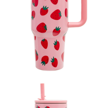
Kubek termiczny 1l, 99,99 zł(1).jpg
Pobierz