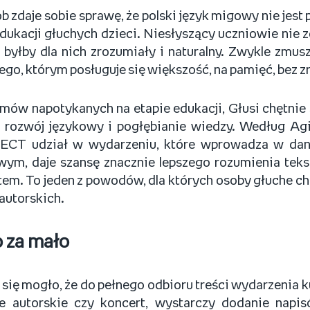
b zdaje sobie sprawę, że polski język migowy nie jes
dukacji głuchych dzieci. Niesłyszący uczniowie nie
y byłby dla nich zrozumiały i naturalny. Zwykle zmus
iego, którym posługuje się większość, na pamięć, bez 
ów napotykanych na etapie edukacji, Głusi chętnie s
j rozwój językowy i pogłębianie wiedzy. Według Agi
CT udział w wydarzeniu, które wprowadza w dan
wym, daje szansę znacznie lepszego rozumienia tek
m. To jeden z powodów, dla których osoby głuche ch
autorskich.
o za mało
ię mogło, że do pełnego odbioru treści wydarzenia ku
ie autorskie czy koncert, wystarczy dodanie napis