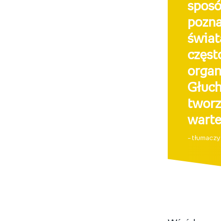
spos
pozna
świat
częs
organ
Głuc
tworz
warte
– tłumaczy