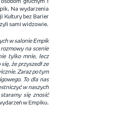
ą osobom głuchym i
mpik. Na wydarzenia
i Kultury bez Barier
czyli sami widzowie.
nych w salonie Empik
m rozmowy na scenie
ie tylko mnie, lecz
się, że przyszedł ze
cznie. Zaraz po tym
igowego. To dla nas
estniczyć w naszych
staramy się znosić
wydarzeń w Empiku.