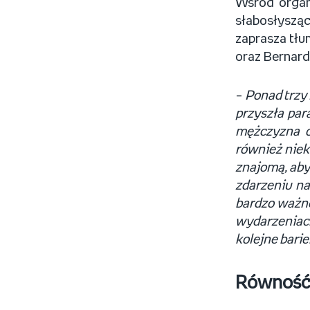
Wśród organ
słabosłysząc
zaprasza tłu
oraz Bernard
–
Ponad trzy
przyszła par
mężczyzna ob
również niek
znajomą, aby
zdarzeniu na
bardzo ważne
wydarzeniac
kolejne barie
Równość 