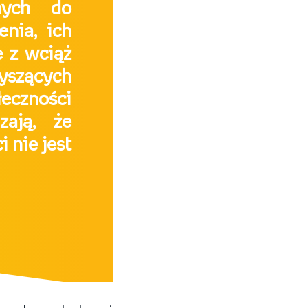
nych do
enia, ich
e z wciąż
szących
łeczności
zają, że
 nie jest