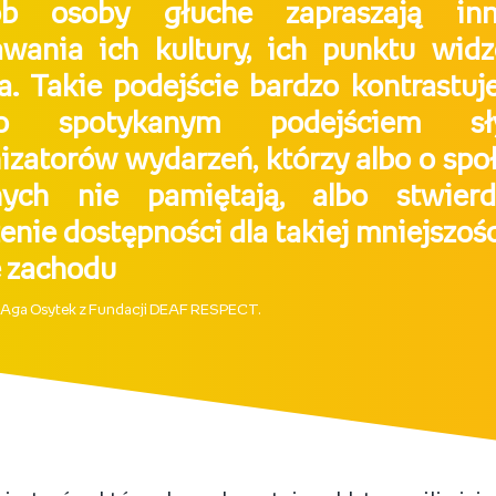
ób osoby głuche zapraszają in
wania ich kultury, ich punktu widz
a. Takie podejście bardzo kontrastuj
to spotykanym podejściem sły
izatorów wydarzeń, którzy albo o spo
hych nie pamiętają, albo stwierd
enie dostępności dla takiej mniejszości
 zachodu
 Aga Osytek z Fundacji DEAF RESPECT.