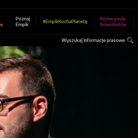
Poznaj
Różne pasje.
#EmpikKochaPlanetę
we
Empik
Równi ludzie
Wyszukaj informacje prasowe