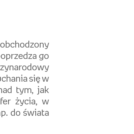
e obchodzony
poprzedza go
dzynarodowy
uchania się w
nad tym, jak
fer życia, w
np. do świata