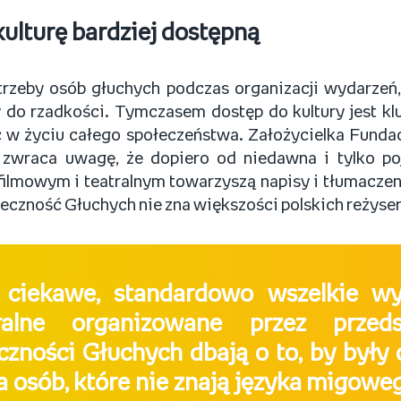
kulturę bardziej dostępną
rzeby osób głuchych podczas organizacji wydarzeń, 
 do rzadkości. Tymczasem dostęp do kultury jest kl
ć w życiu całego społeczeństwa. Założycielka Fun
zwraca uwagę, że dopiero od niedawna i tylko p
ilmowym i teatralnym towarzyszą napisy i tłumaczen
łeczność Głuchych nie zna większości polskich reżyse
 ciekawe, standardowo wszelkie wy
uralne organizowane przez przedst
czności Głuchych dbają o to, by były
la osób, które nie znają języka migowe