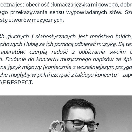
ieczna jest obecność tłumacza języka migowego, do
ego przekazywania sensu wypowiadanych słów. Sz
ksty utworów muzycznych.
b głuchych i słabosłyszących jest mnóstwo takich,
chowych i lubią za ich pomocą odbierać muzykę. Są te
aparatów, czerpią radość z odbierania swoim ci
. Dodanie do koncertu muzycznego napisów ze śpi
na język migowy (koniecznie z wcześniejszym przyg
che mogłyby w pełni czerpać z takiego koncertu
– zap
EAF RESPECT.