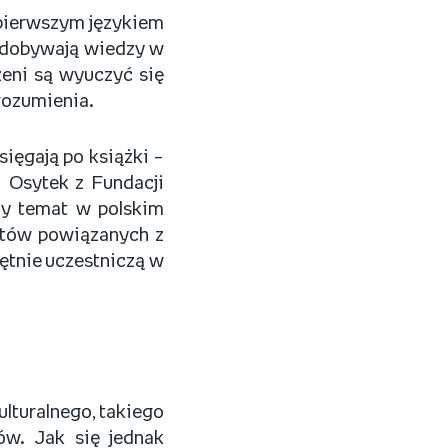
t pierwszym językiem
 zdobywają wiedzy w
zeni są wyuczyć się
zrozumienia.
ięgają po książki –
 Osytek z Fundacji
y temat w polskim
stów powiązanych z
ętnie uczestniczą w
lturalnego, takiego
ów. Jak się jednak