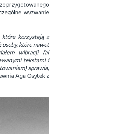
brze przygotowanego
czególne wyzwanie
 które korzystają z
ż osoby, które nawet
ałem wibracji fal
ewanymi tekstami i
otowaniem) sprawia,
ewnia Aga Osytek z