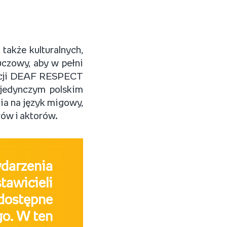
także kulturalnych,
uczowy, aby w pełni
dacji DEAF RESPECT
ojedynczym polskim
ia na język migowy,
rów i aktorów.
darzenia
awicieli
 dostępne
go. W ten