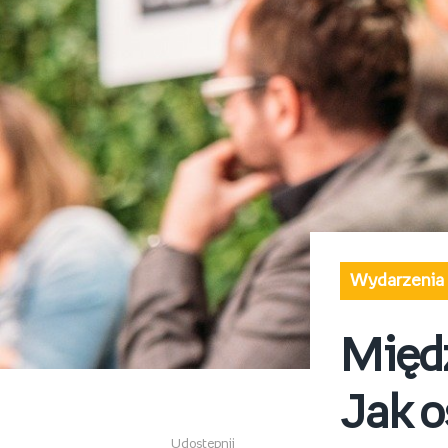
Wydarzenia
Międ
Jak o
Udostępnij