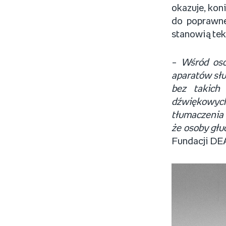
okazuje, kon
do poprawn
stanowią te
–
Wśród osó
aparatów słu
bez takich 
dźwiękowych
tłumaczenia 
że osoby głu
Fundacji D