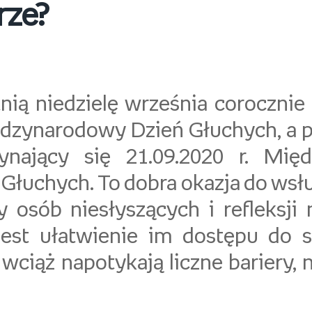
rze?
nią niedzielę września coroczni
ędzynarodowy Dzień Głuchych, a 
ynający się 21.09.2020 r. Mię
 Głuchych. To dobra okazja do wsł
y osób niesłyszących i refleksji 
est ułatwienie im dostępu do s
wciąż napotykają liczne bariery, 