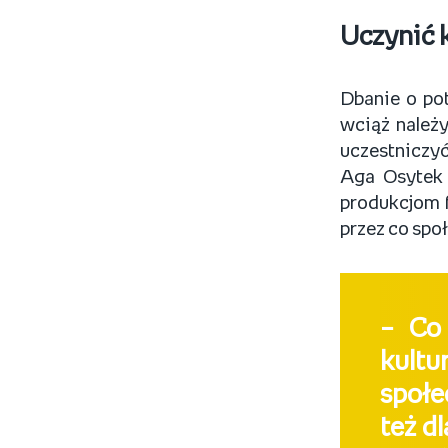
Uczynić 
Dbanie o pot
wciąż należy
uczestniczy
Aga Osytek 
produkcjom f
przez co spo
– Co
kult
społe
też d