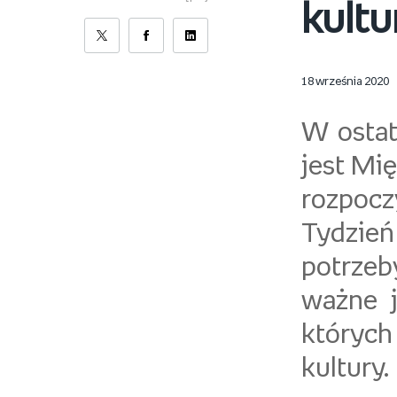
kultu
18 września 2020
W ostat
jest Mi
rozpocz
Tydzień
potrzeb
ważne j
których 
kultury.