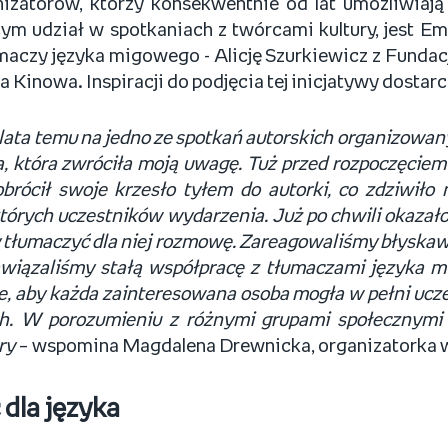
izatorów, którzy konsekwentnie od lat umożliwiaj
ym udział w spotkaniach z twórcami kultury, jest E
maczy języka migowego - Alicję Szurkiewicz z Fundacj
a Kinowa. Inspiracji do podjęcia tej inicjatywy dostar
 lata temu na jedno ze spotkań autorskich organizowa
a, która zwróciła moją uwagę. Tuż przed rozpoczęcie
rócił swoje krzesło tyłem do autorki, co zdziwiło n
tórych uczestników wydarzenia. Już po chwili okazało 
 tłumaczyć dla niej rozmowę. Zareagowaliśmy błyskawi
wiązaliśmy stałą współpracę z tłumaczami języka m
, aby każda zainteresowana osoba mogła w pełni ucz
h. W porozumieniu z różnymi grupami społecznymi 
ry
– wspomina Magdalena Drewnicka, organizatorka 
dla języka