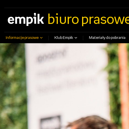
empik.com
empikfoto.pl
empikbilety.pl
EmpikGO
biuro prasow
Informacje prasowe
Klub Empik
Materiały do pobrania