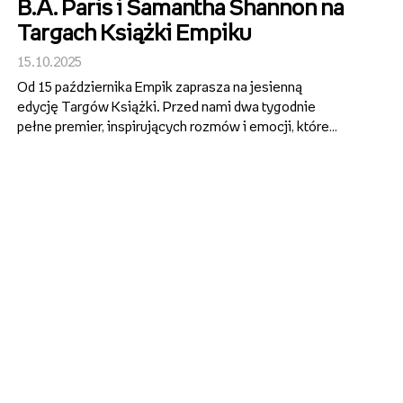
B.A. Paris i Samantha Shannon na
Targach Książki Empiku
15.10.2025
Od 15 października Empik zaprasza na jesienną
edycję Targów Książki. Przed nami dwa tygodnie
pełne premier, inspirujących rozmów i emocji, które
łączą czytelników z autorami w całej Polsce. W
programie znalazło się 10 wydarzeń w warszawskim
Klubie Empik oraz otwarte sesj...