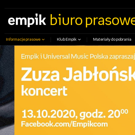
empik.com
empikfoto.pl
empikbilety.pl
EmpikGO
biuro prasow
Informacje prasowe
Klub Empik
Materiały do pobrania