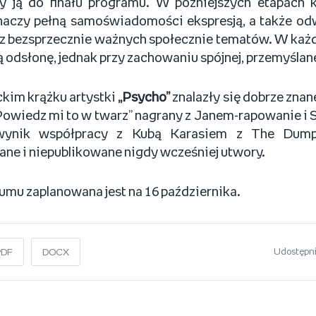
y ją do finału programu. W późniejszych etapach k
chaczy pełną samoświadomości ekspresją, a także od
cz bezsprzecznie ważnych społecznie tematów. W każde
ą odsłonę, jednak przy zachowaniu spójnej, przemyślane
kim krążku artystki
„Psycho”
znalazły się dobrze znane
 „Powiedz mi to w twarz” nagrany z Janem-rapowanie i S
wynik współpracy z Kubą Karasiem z The Dumpl
e i niepublikowane nigdy wcześniej utwory.
umu zaplanowana jest na 16 października.
Udostępni
PDF
DOCX