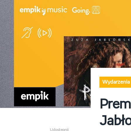
Wydarzenia
Premi
Jabło
Udostępnij