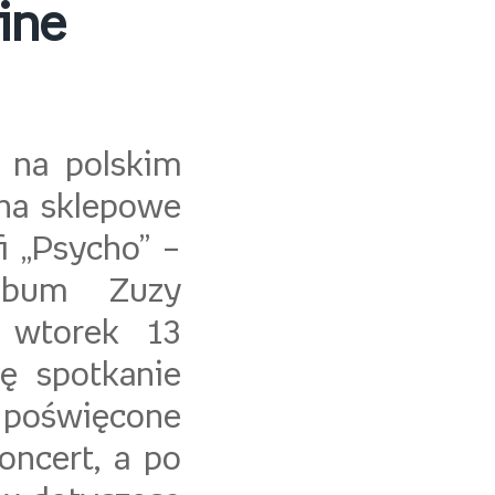
ine
y na polskim
na sklepowe
i „Psycho” –
album Zuzy
e wtorek 13
ię spotkanie
poświęcone
oncert, a po