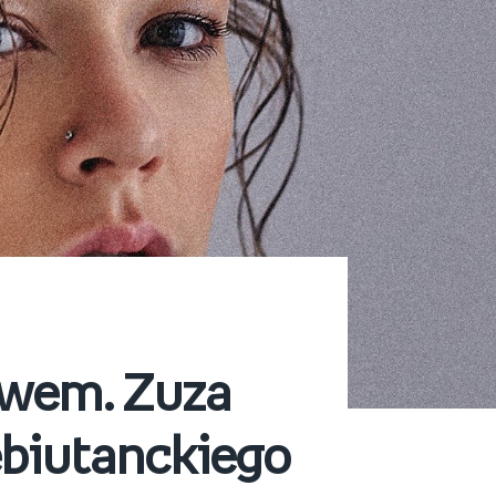
awem. Zuza
ebiutanckiego