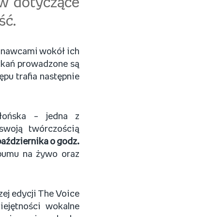
ów dotyczące
ść.
konawcami wokół ich
tkań prowadzone są
ępu trafia następnie
łońska – jedna z
 swoją twórczością
października o godz.
lbumu na żywo oraz
zej edycji The Voice
iejętności wokalne