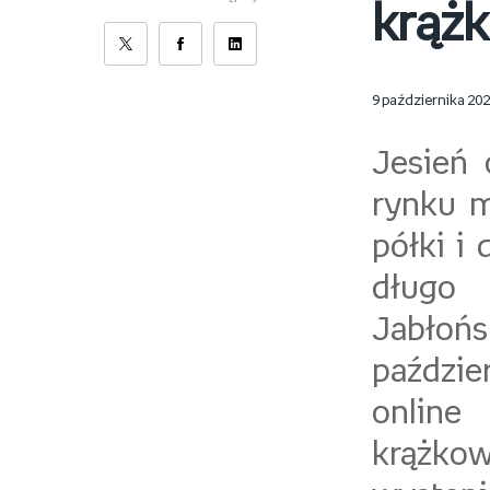
krążk
9 października 20
Jesień 
rynku m
półki i
długo 
Jabłoń
paździe
online
krążkow