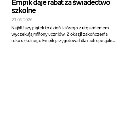
Empik daje rabat za świadectwo
szkolne
23.06.2026
Najbliższy piątek to dzień, którego z utęsknieniem
wyczekują miliony uczniów. Z okazji zakończenia
roku szkolnego Empik przygotował dla nich specjalną
promocję. Aby z niej skorzystać, wystarczy
tegoroczne świadectwo szkolne. Bez względu na to,
co jest wpisane w rubryce z...