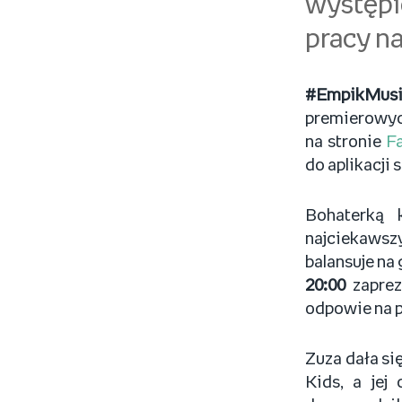
występi
pracy na
#EmpikMusi
premierowyc
na stronie
F
do aplikacji
Bohaterką 
najciekawsz
balansuje na
20:00
zaprez
odpowie na p
Zuza dała si
Kids, a jej