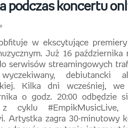
a podczas koncertu onl
20
obfituje w ekscytujące premier
uzycznym. Już 16 października 
 do serwisów streamingowych traf
wyczekiwany, debiutancki 
skiej. Kilka dni wcześniej, w
rnika o godz. 20:00 odbędzie s
 z cyklu #EmpikMusicLive, 
i. Artystka zagra 30-minutowy k