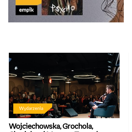
EmpikMusicLive_20201013_Jablonska.jpg
Pobierz
Wydarzenia
Wojciechowska, Grochola,