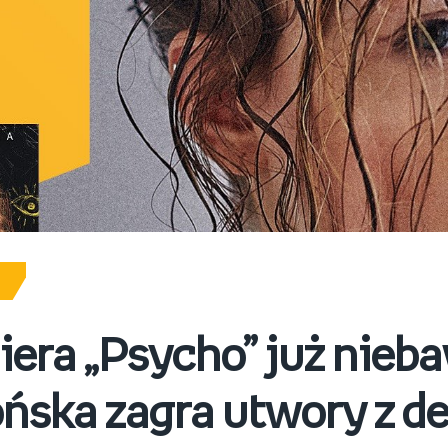
era „Psycho” już nieb
ńska zagra utwory z d