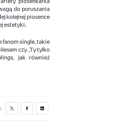
ariery piosenkarka
wagą do poruszania
j kolejnej piosence
j estetyki.
 fanom single, takie
ilesem czy „Ty tylko
ings, jak również
j