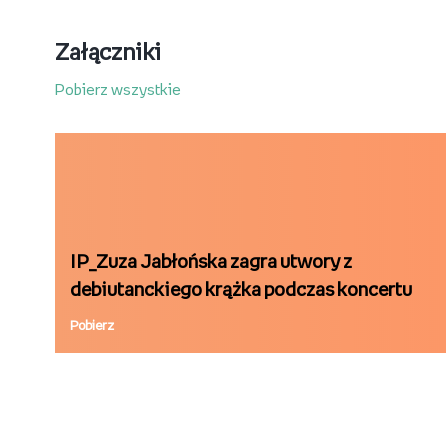
Załączniki
Pobierz wszystkie
IP_Zuza Jabłońska zagra utwory z
debiutanckiego krążka podczas koncertu
online.docx
Pobierz