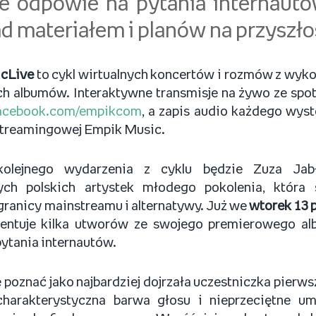
e odpowie na pytania internaut
d materiałem i planów na przyszło
cLive
to cykl wirtualnych koncertów i rozmów z wy
h albumów. Interaktywne transmisje na żywo ze spo
acebook.com/empikcom
, a zapis audio każdego wyst
 streamingowej Empik Music.
kolejnego wydarzenia z cyklu będzie Zuza Jab
ych polskich artystek młodego pokolenia, która
 granicy mainstreamu i alternatywy. Już we
wtorek 13 
entuje kilka utworów ze swojego premierowego a
ytania internautów.
ę poznać jako najbardziej dojrzała uczestniczka pierws
 charakterystyczna barwa głosu i nieprzeciętne um