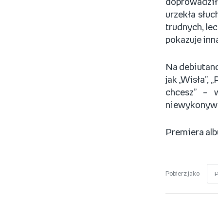
doprowadził
urzekła słu
trudnych, le
pokazuje inn
Na debiutanc
jak „Wisła”,
chcesz” – 
niewykonywan
Premiera alb
Pobierz jako