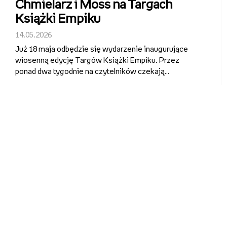
Chmielarz i Moss na Targach
Książki Empiku
14.05.2026
Już 18 maja odbędzie się wydarzenie inaugurujące
wiosenną edycję Targów Książki Empiku. Przez
ponad dwa tygodnie na czytelników czekają
najgłośniejsze premiery, spotkania z ulubionymi
autorami, emocjonujące rozmowy o literaturze oraz
specjalne promocje – w tym 2+1 w salo...