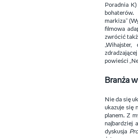
Poradnia K)
bohaterów.
markiza” (Wy
filmowa ada
zwrócić takż
„Wihajster
zdradzające
powieści „Ne
Branża w
Nie da się u
ukazuje się 
planem. Z m
najbardziej
dyskusja
Pro