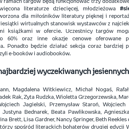
 ramach targów będą funkcjonować trzy dodatkowe
ięcona literaturze dziecięcej, młodzieżowa
#si
tworzona dla miłośników literatury pięknej i reporta
ziesiątki wirtualnych stanowisk wystawców z najcie
mi książkami w ofercie. Uczestnicy targów mogą
do 60% oraz inne okazje cenowe oferowane pr
. Ponadto będzie działać sekcja coraz bardziej p
zyli e-booków i audiobooków.
najbardziej wyczekiwanych jesiennych
ann, Magdalena Witkiewicz, Michał Nogaś, Rafał
adek Rak, Zyta Rudzka, Wioletta Grzegorzewska, Mar
ojciech Jagielski, Przemysław Staroń, Wojciech 
, Justyna Bednarek, Beata Pawlikowska, Agnieszk
na Brett, Lisa Gardner, Nancy Springer, Beth Reekles 
którzy spośród literackich bohaterów drugiej edycji