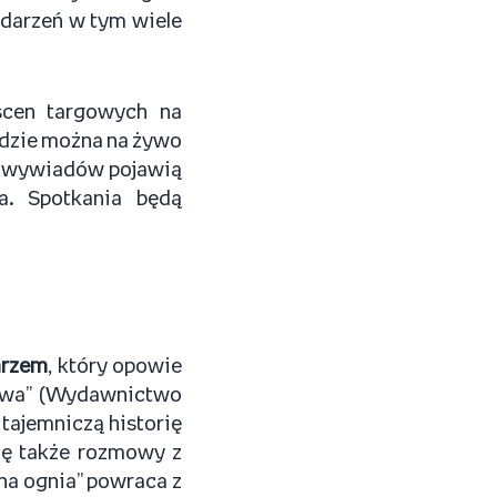
darzeń w tym wiele
scen targowych na
dzie można na żywo
h wywiadów pojawią
ra. Spotkania będą
arzem
, który opowie
prawa” (Wydawnictwo
tajemniczą historię
ię także rozmowy z
ana ognia” powraca z