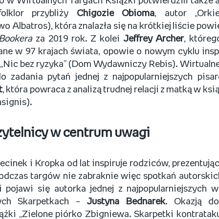
 w Wirtualnych Targach Książki potwierdzili także a
folklor przybliży
Chigozie Obioma
, autor „Orki
 Albatros), która znalazła się na krótkiej liście po
Bookera
za 2019 rok. Z kolei
Jeffrey Archer
, któreg
ane w 97 krajach świata, opowie o nowym cyklu ins
 „Nic bez ryzyka” (Dom Wydawniczy Rebis). Wirtualne
do zadania pytań jednej z najpopularniejszych pisa
t
, która powraca z analizą trudnej relacji z matką w ks
nsignis).
zytelnicy w centrum uwagi
cinek i Kropka od lat inspiruje rodziców, prezentując 
odczas targów nie zabraknie więc spotkań autorskic
pojawi się autorka jednej z najpopularniejszych w
ych Skarpetkach –
Justyna Bednarek
. Okazją do
ążki „Zielone piórko Zbigniewa. Skarpetki kontrata