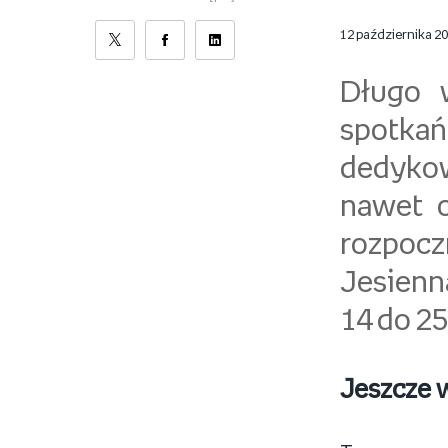
12 października 2
Długo w
spotkań
dedykow
nawet o
rozpoc
Jesienn
14 do 25
Jeszcze w