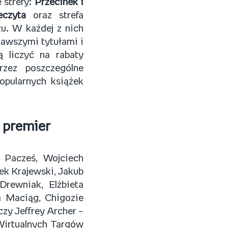
 strefy:
Przecinek i
eczyta
oraz strefa
żu. W każdej z nich
kawszymi tytułami i
 liczyć na rabaty
zez poszczególne
opularnych książek
 premier
 Pacześ, Wojciech
ek Krajewski, Jakub
Drewniak, Elżbieta
a Maciąg, Chigozie
czy Jeffrey Archer –
 Wirtualnych Targów