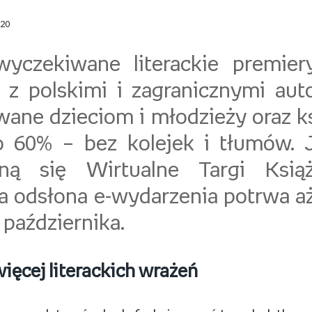
020
yczekiwane literackie premier
 z polskimi i zagranicznymi auto
ane dzieciom i młodzieży oraz ks
 60% – bez kolejek i tłumów. 
zną się Wirtualne Targi Ksią
a odsłona e-wydarzenia potrwa aż
 października.
ięcej literackich wrażeń