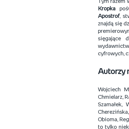
Tym razem w
Kropka
pośw
Apostrof
, s
znajdą się d
premierowy
sięgające 
wydawnictwa
cyfrowych, c
Autorzy 
Wojciech M
Chmielarz, R
Szamałek, W
Cherezińska
Obioma, Regi
to tylko nie