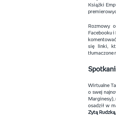
Książki Emp
premierowyc
Rozmowy on
Facebooku i
komentować 
się linki, 
tłumaczone n
Spotkani
Wirtualne Ta
o swej najno
Marginesy), 
osadził w m
Zytą Rudzką