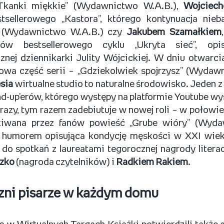
„Tkanki miękkie” (Wydawnictwo W.A.B.),
Wojciec
tsellerowego „Kastora”, którego kontynuacja nie
w (Wydawnictwo W.A.B.) czy
Jakubem Szamałkiem
nów bestsellerowego cyklu „Ukryta sieć”, opi
nej dziennikarki Julity Wójcickiej. W dniu otwarc
ałowa część serii – „Gdziekolwiek spojrzysz” (Wydaw
sia
wirtualne studio to naturalne środowisko. Jeden z
nd-up’erów, którego występy na platformie Youtube wy
razy, tym razem zadebiutuje w nowej roli – w połowie
kiwana przez fanów powieść „Grube wióry” (Wyda
 humorem opisująca kondycję męskości w XXI wiek
 do spotkań z laureatami tegorocznej nagrody litera
zko
(nagroda czytelników) i
Radkiem Rakiem
.
zni pisarze w każdym domu