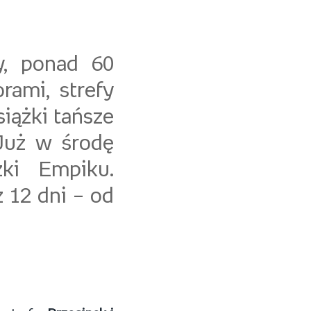
y, ponad 60
rami, strefy
iążki tańsze
Już w środę
żki Empiku.
 12 dni – od