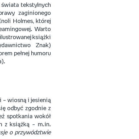
świata tekstylnych
Sprawy zaginionego
noli Holmes, której
reamingowej. Warto
 ilustrowanej książki
Wydawnictwo Znak)
torem pełnej humoru
).
 – wiosną i jesienią
się odbyć zgodnie z
eż spotkania wokół
 z książką – m.in.
ksje o przywództwie