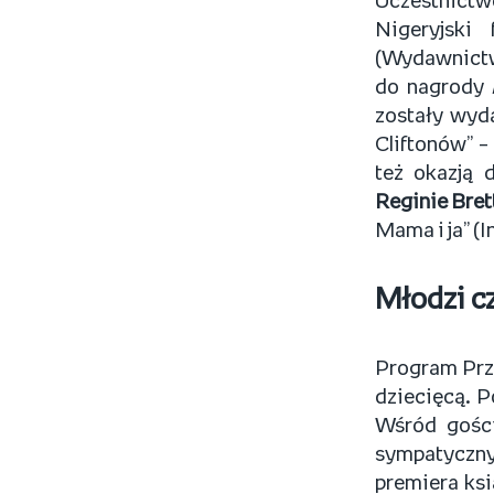
Uczestnictwo
Nigeryjski 
(Wydawnictwo
do nagrody
zostały wyd
Cliftonów” –
też okazją 
Reginie Bret
Mama i ja” (I
Młodzi c
Program Prze
dziecięcą. P
Wśród gości 
sympatyczn
premiera ksi