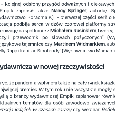
 – kolejnej odsłony przygód odważnych i ciekawych 
 Empik zaprosił także
Nancy Springer
, autorkę „
dawnictwo Poradnia K) – pierwszej części serii o E
ptacja podbija serca widzów czołowej platformy st
e uwagę na spotkanie z
Michałem Rusinkiem
, twórcą
, czyli przewodnik po słowach pożyczonych” (
j językowe tajemnice czy
Martinem Widmarkiem
, au
lly Rapp i kapitan Sinobrody” (Wydawnictwo Mamania
ydawnicza w nowej rzeczywistości
kryć, że pandemia wpłynęła także na cały rynek książki
najwięcej premier. W tym roku nie wszystkie mogły 
yślą o branży wydawniczej Empik zaplanował równi
 aktualnych tematów dla osób zawodowo związanych
mocja książek w czasach zarazy
czy webinar
Refle