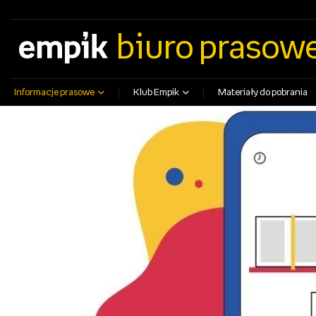
empik.com
empikfoto.pl
empikbilety.pl
EmpikGO
biuro prasow
Informacje prasowe
Klub Empik
Materiały do pobrania