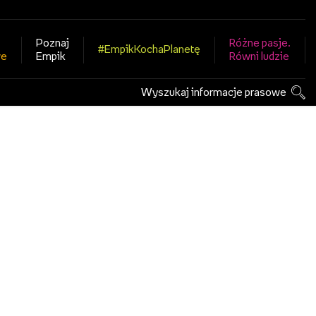
Poznaj
Różne pasje.
#EmpikKochaPlanetę
we
Empik
Równi ludzie
Wyszukaj informacje prasowe