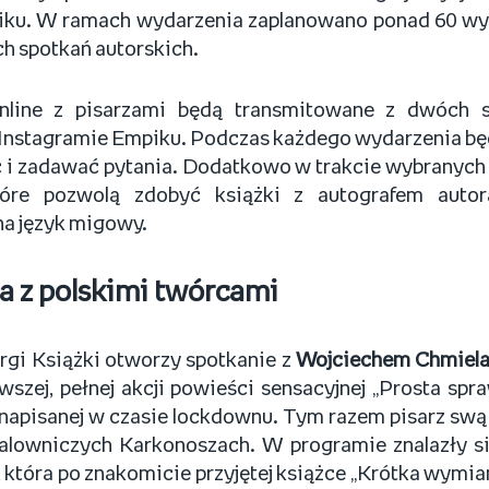
iku. W ramach wydarzenia zaplanowano ponad 60 wy
h spotkań autorskich.
line z pisarzami będą transmitowane z dwóch 
 Instagramie Empiku. Podczas każdego wydarzenia bę
i zadawać pytania. Dodatkowo w trakcie wybranyc
które pozwolą zdobyć książki z autografem auto
a język migowy.
a z polskimi twórcami
rgi Książki otworzy spotkanie z
Wojciechem Chmiel
wszej, pełnej akcji powieści sensacyjnej „Prosta s
napisanej w czasie lockdownu. Tym razem pisarz swą 
alowniczych Karkonoszach. W programie znalazły s
, która po znakomicie przyjętej książce „Krótka wymi