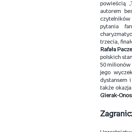
powieścią 
autorem bes
czytelnikó
pytania fa
charyzmatycz
trzecia, fin
Rafała Pacze
polskich sta
50 milionów 
jego wycze
dystansem i
także okazja
Gierak-Onos
Zagranic