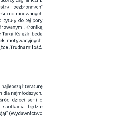
utorzy zagraniczni.
estry bezbronnych”
wieści nominowanych
o tytuły do tej pory
pirowanym „Kroniką
 Targi Książki będą
rek motywacyjnych,
iążce „Trudna miłość.
najlepszą literaturę
h dla najmłodszych.
śród dzieci serii o
 spotkania będzie
kują!” (Wydawnictwo