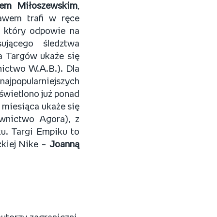
hem Miłoszewskim
,
bawem trafi w ręce
, który odpowie na
sującego śledztwa
ia Targów ukaże się
nictwo W.A.B.). Dla
 najpopularniejszych
świetlono już ponad
 miesiąca ukaże się
wnictwo Agora), z
u. Targi Empiku to
ckiej Nike –
Joanną