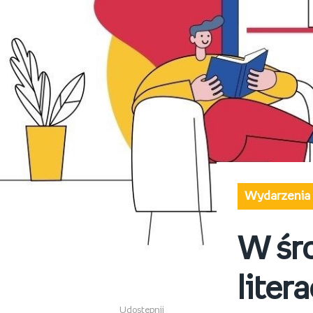
Wydarzenia
W śro
litera
Udostępnij