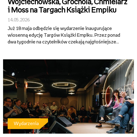
Wojciechowska, Grochola, Chmielarz
i Moss na Targach Książki Empiku
14.05.2026
Już 18 maja odbędzie się wydarzenie inaugurujące
wiosenną edycję Targów Książki Empiku. Przez ponad
dwa tygodnie na czytelników czekają najgłośniejsze
premiery, spotkania z ulubionymi autorami,
emocjonujące rozmowy o literaturze oraz specjalne
promocje – w tym 2+1 w salo...
Wydarzenia