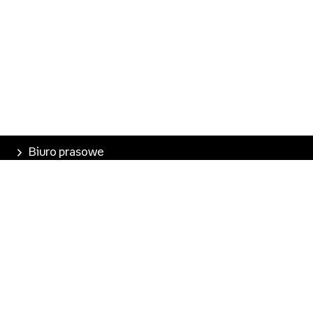
Biuro prasowe
Poznaj Empik
Nasze produkty
Empik Pasje
Marketplace