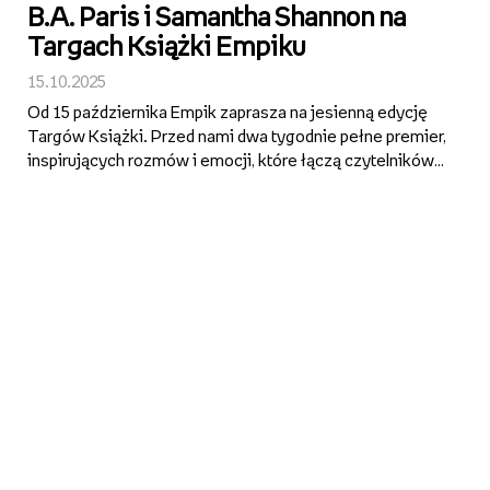
B.A. Paris i Samantha Shannon na
Targach Książki Empiku
15.10.2025
Od 15 października Empik zaprasza na jesienną edycję
Targów Książki. Przed nami dwa tygodnie pełne premier,
inspirujących rozmów i emocji, które łączą czytelników z
autorami w całej Polsce. W programie znalazło się 10
wydarzeń w warszawskim Klubie Empik oraz otwarte
sesj...