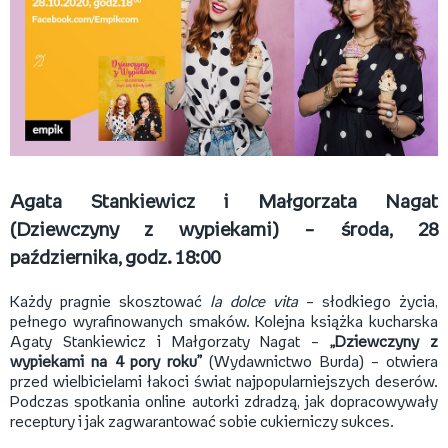
Agata Stankiewicz i Małgorzata Nagat
(Dziewczyny z wypiekami) – środa, 28
października, godz. 18:00
Każdy pragnie skosztować
la dolce vita
– słodkiego życia,
pełnego wyrafinowanych smaków. Kolejna książka kucharska
Agaty Stankiewicz i Małgorzaty Nagat –
„Dziewczyny z
wypiekami na 4 pory roku”
(Wydawnictwo Burda) – otwiera
przed wielbicielami łakoci świat najpopularniejszych deserów.
Podczas spotkania online autorki zdradzą, jak dopracowywały
receptury i jak zagwarantować sobie cukierniczy sukces.