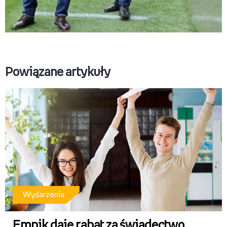
Empik_Boniek_Basalaj_premieraonline.jpg
Pobierz
Powiązane artykuły
Wydarzenia
Empik daje rabat za świadectwo