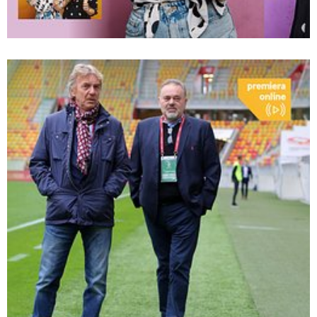
Empik_Stankiewicz_Nagat_premieraonline.jpg
Pobierz