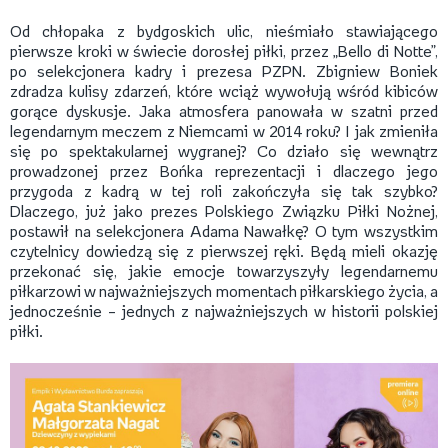
Od chłopaka z bydgoskich ulic, nieśmiało stawiającego
pierwsze kroki w świecie dorosłej piłki, przez „Bello di Notte”,
po selekcjonera kadry i prezesa PZPN. Zbigniew Boniek
zdradza kulisy zdarzeń, które wciąż wywołują wśród kibiców
gorące dyskusje. Jaka atmosfera panowała w szatni przed
legendarnym meczem z Niemcami w 2014 roku? I jak zmieniła
się po spektakularnej wygranej? Co działo się wewnątrz
prowadzonej przez Bońka reprezentacji i dlaczego jego
przygoda z kadrą w tej roli zakończyła się tak szybko?
Dlaczego, już jako prezes Polskiego Związku Piłki Nożnej,
postawił na selekcjonera Adama Nawałkę? O tym wszystkim
czytelnicy dowiedzą się z pierwszej ręki. Będą mieli okazję
przekonać się, jakie emocje towarzyszyły legendarnemu
piłkarzowi w najważniejszych momentach piłkarskiego życia, a
jednocześnie – jednych z najważniejszych w historii polskiej
piłki.