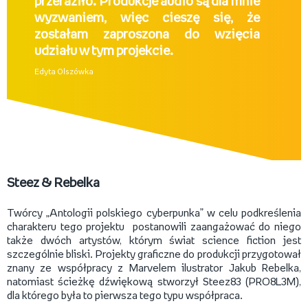
przeraziło. Produkcje audio są dla mnie
wyzwaniem, więc cieszę się, że
zostałam zaproszona do wzięcia
udziału w tym projekcie.
Edyta Olszówka
Steez & Rebelka
Twórcy „Antologii polskiego cyberpunka” w celu podkreślenia
charakteru tego projektu postanowili zaangażować do niego
także dwóch artystów, którym świat science fiction jest
szczególnie bliski. Projekty graficzne do produkcji przygotował
znany ze współpracy z Marvelem ilustrator Jakub Rebelka,
natomiast ścieżkę dźwiękową stworzył Steez83 (PRO8L3M),
dla którego była to pierwsza tego typu współpraca.