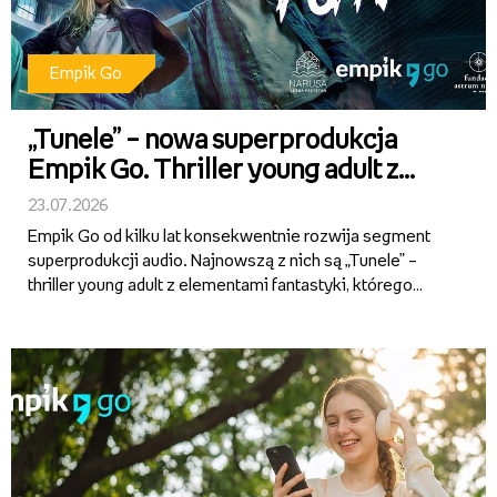
Empik Go
„Tunele” – nowa superprodukcja
Empik Go. Thriller young adult z
fabułą osadzoną w sercu Warmii
23.07.2026
Empik Go od kilku lat konsekwentnie rozwija segment
superprodukcji audio. Najnowszą z nich są „Tunele” –
thriller young adult z elementami fantastyki, którego
autorami są Alicja Sokół i Ihnatii Mozghunov. Aktorska
interpretacja, dopracowana warstwa dźwiękowa i
wciągająca...