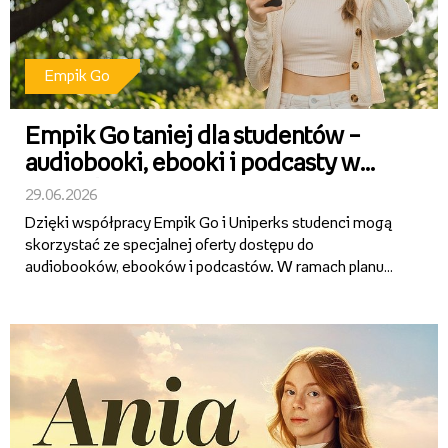
Empik Go
Empik Go taniej dla studentów –
audiobooki, ebooki i podcasty w
specjalnej ofercie
29.06.2026
Dzięki współpracy Empik Go i Uniperks studenci mogą
skorzystać ze specjalnej oferty dostępu do
audiobooków, ebooków i podcastów. W ramach planu
Empik Go Student przez pierwsze 12 miesięcy
abonament kosztuje tylko 9,99 zł miesięcznie.