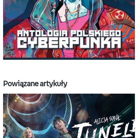
Empik_Go_Antologia_olskiego_cyberpunka_PION_j
Pobierz
Powiązane artykuły