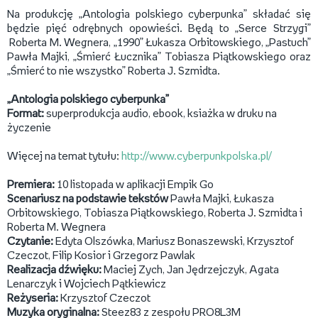
Na produkcję „Antologia polskiego cyberpunka” składać się
będzie pięć odrębnych opowieści. Będą to „Serce Strzygi”
Roberta M. Wegnera, „1990” Łukasza Orbitowskiego, „Pastuch”
Pawła Majki, „Śmierć Łucznika” Tobiasza Piątkowskiego oraz
„Śmierć to nie wszystko” Roberta J. Szmidta.
„Antologia polskiego cyberpunka”
Format:
superprodukcja audio, ebook, ksiażka w druku na
życzenie
Więcej na temat tytułu:
http://www.cyberpunkpolska.pl/
Premiera:
10 listopada w aplikacji Empik Go
Scenariusz na podstawie tekstów
Pawła Majki, Łukasza
Orbitowskiego, Tobiasza Piątkowskiego, Roberta J. Szmidta i
Roberta M. Wegnera
Czytanie:
Edyta Olszówka, Mariusz Bonaszewski, Krzysztof
Czeczot, Filip Kosior i Grzegorz Pawlak
Realizacja dźwięku:
Maciej Zych, Jan Jędrzejczyk, Agata
Lenarczyk i Wojciech Pątkiewicz
Reżyseria:
Krzysztof Czeczot
Muzyka oryginalna:
Steez83 z zespołu PRO8L3M