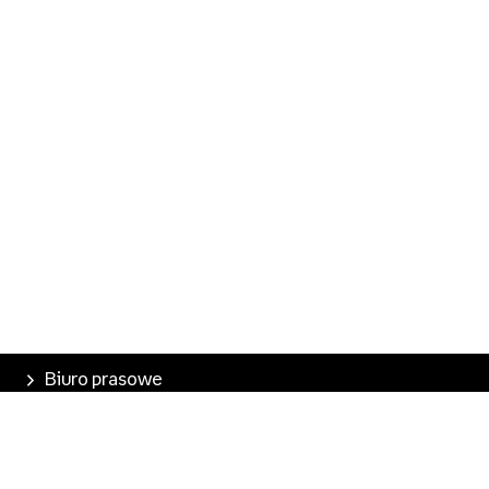
Biuro prasowe
Poznaj Empik
Nasze produkty