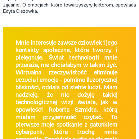
żądanie. O emocjach, które towarzyszyły lektorom, opowiada
Edyta Olszówka.
Mnie interesuje zawsze człowiek i jego
kontakty społeczne, które tworzy i
pielęgnuje. Świat technologii mnie
przeraża, nie chciałabym w takim żyć.
Wirtualna rzeczywistość eliminuje
uczucia i emocje – pomimo iluzorycznej
bliskości, oddala od siebie ludzi. Mam
nadzieję, że nie dożyję takiej
technologicznej wizji świata, jak w
opowieści Roberta Szmidta, którą
miałam przyjemność czytać. To
pierwsze moje spotkanie z gatunkiem
cyberpunk, które trochę mnie