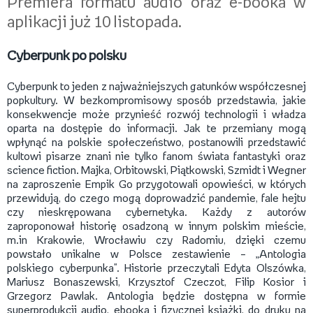
Premiera formatu audio oraz e-booka w
aplikacji już 10 listopada.
Cyberpunk po polsku
Cyberpunk to jeden z najważniejszych gatunków współczesnej
popkultury. W bezkompromisowy sposób przedstawia, jakie
konsekwencje może przynieść rozwój technologii i władza
oparta na dostępie do informacji. Jak te przemiany mogą
wpłynąć na polskie społeczeństwo, postanowili przedstawić
kultowi pisarze znani nie tylko fanom świata fantastyki oraz
science fiction. Majka, Orbitowski, Piątkowski, Szmidt i Wegner
na zaproszenie Empik Go przygotowali opowieści, w których
przewidują, do czego mogą doprowadzić pandemie, fale hejtu
czy nieskrępowana cybernetyka. Każdy z autorów
zaproponował historię osadzoną w innym polskim mieście,
m.in Krakowie, Wrocławiu czy Radomiu, dzięki czemu
powstało unikalne w Polsce zestawienie – „Antologia
polskiego cyberpunka". Historie przeczytali Edyta Olszówka,
Mariusz Bonaszewski, Krzysztof Czeczot, Filip Kosior i
Grzegorz Pawlak. Antologia będzie dostępna w formie
superprodukcji audio, ebooka i fizycznej książki, do druku na