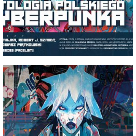
Empik_Go_Antologia_polskiego_cyberpunka_pozio
Pobierz