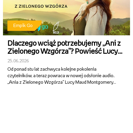
Empik Go
Dlaczego wciąż potrzebujemy „Ani z
Zielonego Wzgórza”? Powieść Lucy
Maud Montgomery powraca jako
25.06.2026
superprodukcja audio Empik Go z
Od ponad stu lat zachwyca kolejne pokolenia
gwiazdorską obsadą
czytelników, a teraz powraca w nowej odsłonie audio.
„Ania z Zielonego Wzgórza” Lucy Maud Montgomery
trafiła do Empik Go jako superprodukcja z udziałem m.in.
Zbigniewa Zamachowskiego, Anny Apostolakis, Pauliny
Pytlak, Janusza Z...