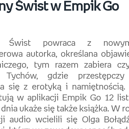
iny Świst w Empik Go
na Świst powraca z nowym
lerowa autorka, określana objaw
iczego, tym razem zabiera cz
e Tychów, gdzie przestępczy
ta się z erotyką i namiętnością.
tują w aplikacji Empik Go 12 lis
dnia ukaże się także książka. W r
ji audio wcielili się Olga Bołąd