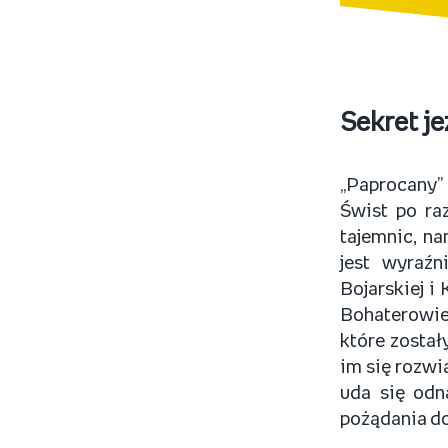
Sekret j
„Paprocany” 
Świst po ra
tajemnic, n
jest wyraźn
Bojarskiej i
Bohaterowie 
które został
im się rozwi
uda się odn
pożądania do