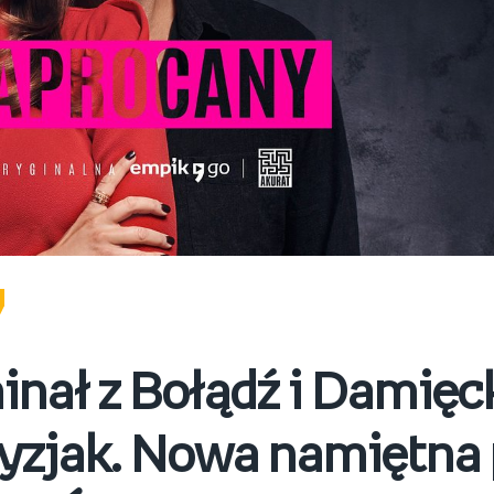
nał z Bołądź i Damięc
dyzjak. Nowa namiętna