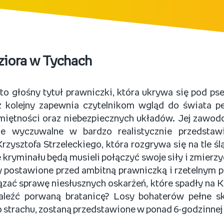
eziora w Tychach
to głośny tytuł prawniczki, która ukrywa się pod p
z kolejny zapewnia czytelnikom wgląd do świata pe
amiętności oraz niebezpiecznych układów. Jej zawo
ie wyczuwalne w bardzo realistycznie przedstawio
 Krzysztofa Strzeleckiego, która rozgrywa się na tle ś
kryminału będą musieli połączyć swoje siły i zmierzy
y postawione przed ambitną prawniczką i rzetelnym p
ązać sprawę niesłusznych oskarżeń, które spadły na K
aleźć porwaną bratanicę? Losy bohaterów pełne sk
 strachu, zostaną przedstawione w ponad 6-godzinnej 