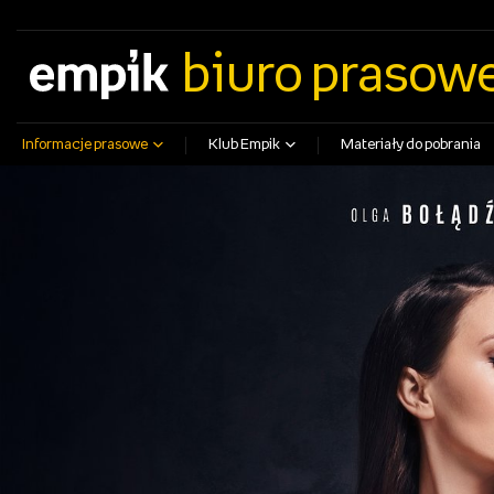
empik.com
empikfoto.pl
empikbilety.pl
EmpikGO
biuro prasow
Informacje prasowe
Klub Empik
Materiały do pobrania