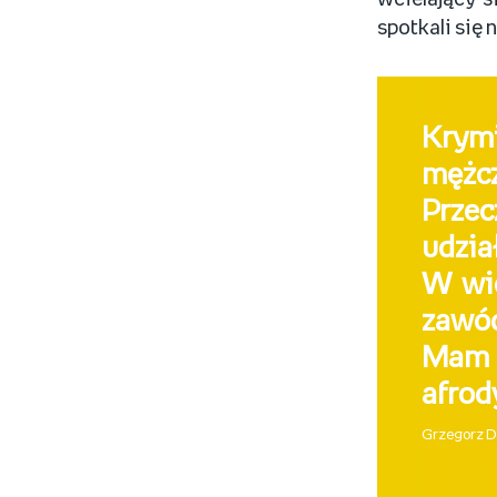
wcielający s
spotkali się 
Krym
mężcz
Prze
udzia
W wie
zawód
Mam n
afrod
Grzegorz D