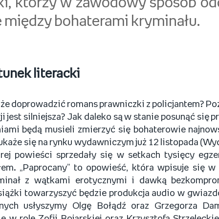
i, którzy w zawodowy sposób odd
e między bohaterami kryminału.
unek literacki
e doprowadzić romans prawniczki z policjantem? Poż
i jest silniejsza? Jak daleko są w stanie posunąć się 
iami będą musieli zmierzyć się bohaterowie najnows
 ukaże się na rynku wydawniczym już 12 listopada (W
órej powieści sprzedały się w setkach tysięcy egze
em. „Paprocany” to opowieść, która wpisuje się w a
yminał z wątkami erotycznymi i dawką bezkompr
iążki towarzyszyć będzie produkcja audio w gwiazd
wnych usłyszymy Olgę Bołądź oraz Grzegorza Dam