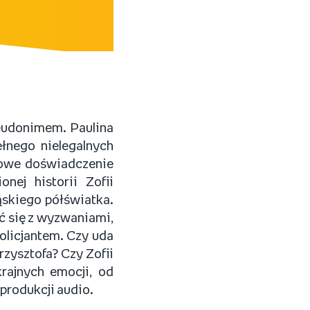
seudonimem. Paulina
łnego nielegalnych
dowe doświadczenie
nej historii Zofii
ląskiego półświatka.
ć się z wyzwaniami,
olicjantem. Czy uda
rzysztofa? Czy Zofii
rajnych emocji, od
produkcji audio.