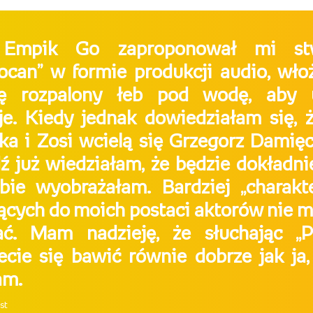
Empik Go zaproponował mi stw
ocan” w formie produkcji audio, wł
lę rozpalony łeb pod wodę, aby 
e. Kiedy jednak dowiedziałam się, 
ka i Zosi wcielą się Grzegorz Damięc
ź już wiedziałam, że będzie dokładnie
bie wyobrażałam. Bardziej „charakt
ących do moich postaci aktorów nie
ać. Mam nadzieję, że słuchając „P
ecie się bawić równie dobrze jak ja,
am.
st