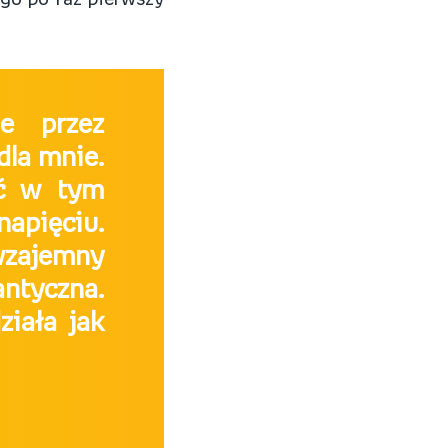
iego po raz pierwszy
ne przez
dla mnie.
ać w tym
napięciu.
 wzajemny
ntyczna.
ziała jak