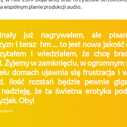
ię w role Zofii Bojarskiej oraz Krzysztofa Strzeleck
na wspólnym planie produkcji audio.
inały już nagrywałem, ale pisa
yzn i teraz hm ... to jest nowa jakość 
czytałem i wiedziałem, że chcę br
ł. Żyjemy w zamknięciu, w ogromnym 
lu domach ujawnia się frustracja i
. Ilość rozstań będzie pewnie giga
adzieję, że ta świetna erotyka pod
yzjak. Oby!
amięcki