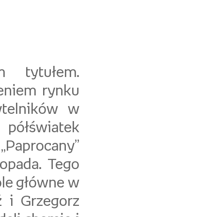
 tytułem.
ieniem rynku
ytelników w
 półświatek
 „Paprocany”
topada. Tego
ole główne w
ź i Grzegorz