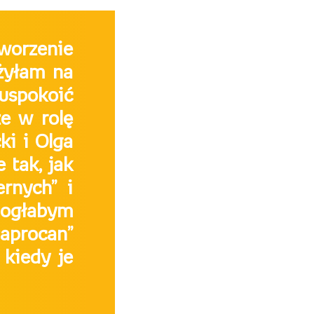
orzenie
ożyłam na
uspokoić
że w rolę
ki i Olga
 tak, jak
ernych” i
 mogłabym
aprocan”
 kiedy je