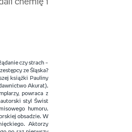
ali chemię i
ądanie czy strach –
przestępcy ze Śląska?
zej książki Pauliny
ydawnictwo Akurat).
mplarzy, powraca z
utorski styl Świst
omisowego humoru.
orskiej obsadzie. W
ięckiego. Aktorzy