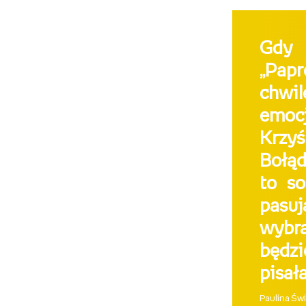
Gdy 
„Papr
chwi
emocj
Krzyś
Bołąd
to so
pasuj
wybr
będzi
pisał
Paulina Świ