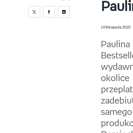
Paul
10 listopada 2020
Pauli
Bestsel
wydawn
okolic
przepla
zadebiu
samego 
produkc