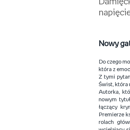
Damięck
napięci
Nowy gat
Do czego moż
która z emocj
Z tymi pytan
Świst, która
Autorka, kt
nowym tytuł
łączący kr
Premierze ks
rolach głó