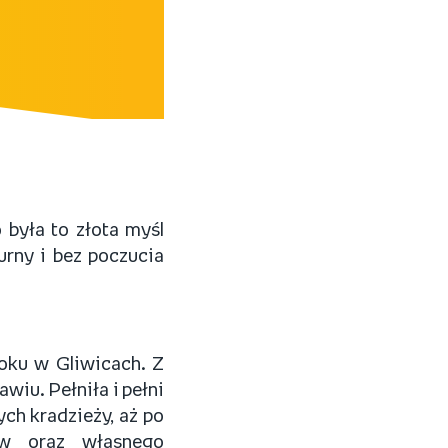
 była to złota myśl
urny i bez poczucia
roku w Gliwicach. Z
iu. Pełniła i pełni
ch kradzieży, aż po
tów oraz własnego