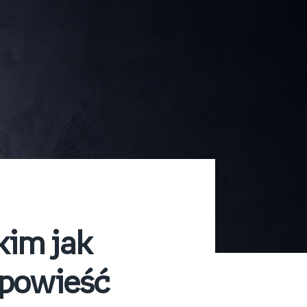
kim jak
 powieść