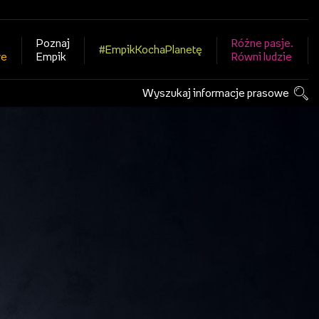
Poznaj
Różne pasje.
#EmpikKochaPlanetę
we
Empik
Równi ludzie
Wyszukaj informacje prasowe