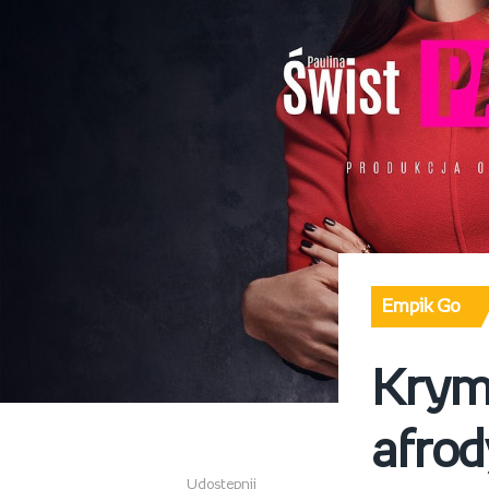
Empik Go
Krymi
afro
Udostępnij