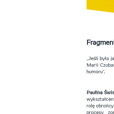
Fragment
„Jeśli była 
Marii Czubas
humoru”.
Paulina Świ
wykształceni
rolę obrońcy
procesy zo