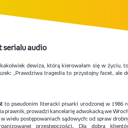
 serialu audio
jakakolwiek dewiza, którą kierowałam się w życiu, to
zek: „Prawdziwa tragedia to przystojny facet, ale d
st
to pseudonim literacki pisarki urodzonej w 1986 
a prawnik, prowadzi kancelarię adwokacką we Wrocław
 w wielu postępowaniach sądowych: od spraw drobny
rganizowanej przestępczości. Dla dobra klien