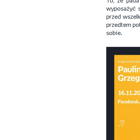
To, że pada
wyposażyć s
przed wszelk
przedtem pot
sobie.