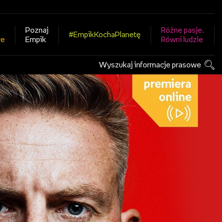
Poznaj
Różne pasje.
#EmpikKochaPlanetę
we
Empik
Równi ludzie
Wyszukaj informacje prasowe