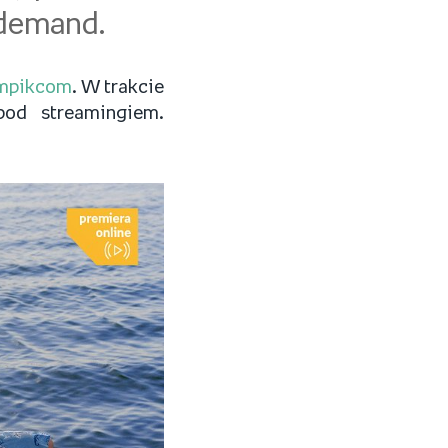
 demand.
mpikcom
. W trakcie
od streamingiem.