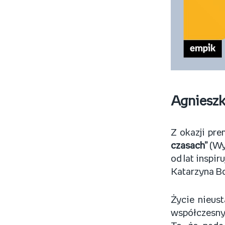
Agnieszka
Z okazji pre
czasach”
(Wy
od lat inspi
Katarzyna B
Życie nieus
współczesnym