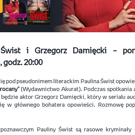
 Świst i Grzegorz Damięcki – poni
, godz. 20:00
ię pod pseudonimem literackim Paulina Świst opowie 
rocany”
(Wydawnictwo Akurat). Podczas spotkania a
będzie aktor Grzegorz Damięcki, który w serialu au
się w głównego bohatera opowieści. Rozmowę pop
poznawczym Pauliny Świst są rasowe kryminały –