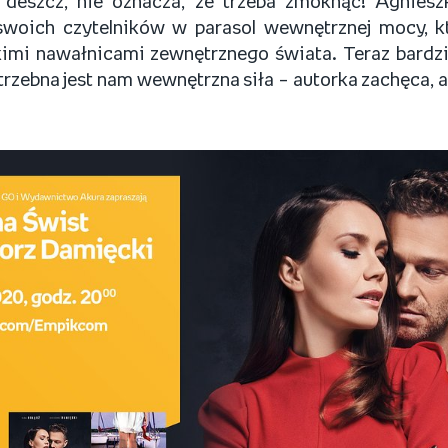
 deszcz, nie oznacza, że trzeba zmoknąć! Agnies
woich czytelników w parasol wewnętrznej mocy, kt
imi nawałnicami zewnętrznego świata. Teraz bardzi
rzebna jest nam wewnętrzna siła – autorka zachęca, a