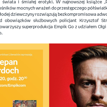
 świata i śmiałej erotyki. W najnowszej książce „
łośników mocnych wrażeń do przestępczego półświatk
łodej dziewczyny rozwiązują bezkompromisowa adwok
d obowiązków służbowych policjant Krzysztof Str
owarzyszy superprodukcja Empik Go z udziałem Olgi
o.