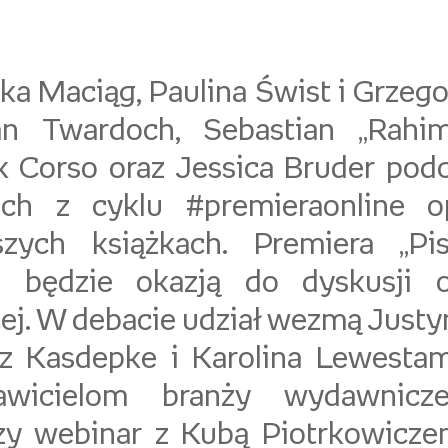
ka Maciąg, Paulina Świst i Grzego
an Twardoch, Sebastian „Rahim
 Corso oraz Jessica Bruder pod
kich z cyklu #premieraonline 
szych książkach. Premiera „P
” będzie okazją do dyskusji o 
cej. W debacie udział wezmą Justy
z Kasdepke i Karolina Lewestam
tawicielom branży wydawniczej
zy webinar z Kubą Piotrkowicze