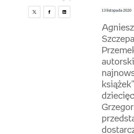
13 listopada 2020
Agniesz
Szczep
Przemek
autors
najnow
książek
dziecię
Grzegor
przeds
dostarc