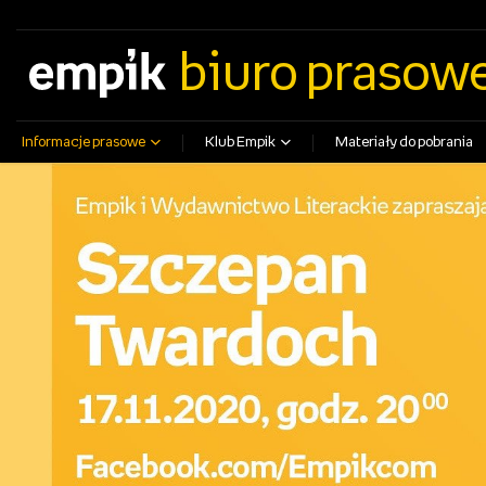
empik.com
empikfoto.pl
empikbilety.pl
EmpikGO
biuro prasow
Informacje prasowe
Klub Empik
Materiały do pobrania