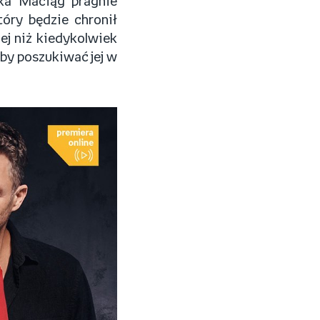
zka Maciąg pragnie
óry będzie chronił
ej niż kiedykolwiek
by poszukiwać jej w