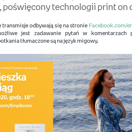
, poświęcony technologii print on
 transmisje odbywają się na stronie
Facebook.com/e
ożliwe jest zadawanie pytań w komentarzach p
otkania tłumaczone są na język migowy.