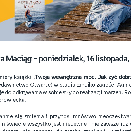
 Maciąg – poniedziałek, 16 listopada, 
miery książki
„Twoja wewnętrzna moc. Jak żyć dobr
dawnictwo Otwarte) w studiu Empiku zagości Agnie
ruje do odkrywania w sobie siły do realizacji marzeń
orowiecka.
tannie się zmienia i przynosi mnóstwo nieoczekiw
 świecie wszystko jest niepewne i nie zawsze idzi