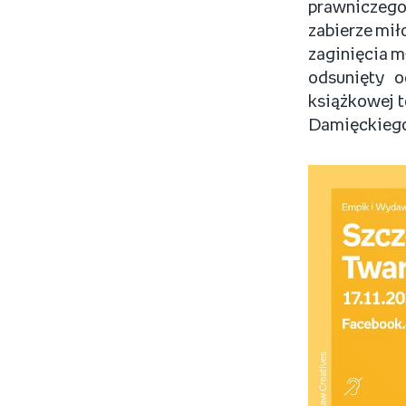
prawniczego
zabierze mi
zaginięcia m
odsunięty o
książkowej t
Damięckieg