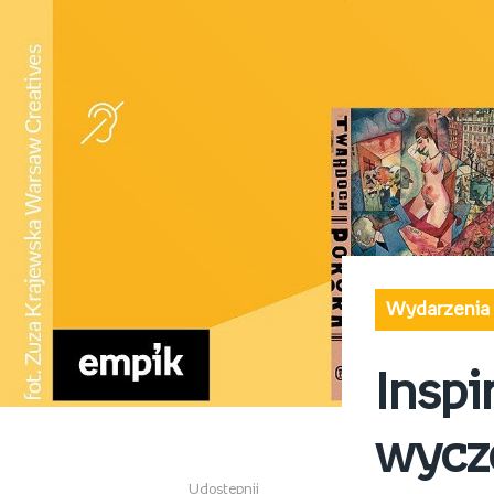
Wydarzenia
Insp
wycz
Udostępnij