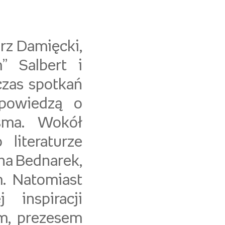
rz Damięcki,
” Salbert i
czas spotkań
opowiedzą o
isma. Wokół
literaturze
na Bednarek,
. Natomiast
 inspiracji
m, prezesem