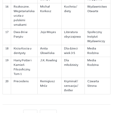
16
Rozkoszne.
Michał
Kuchnia /
Wydawnictwo
Wegetariańska
Korkosz
diety
Otwarte
uczta z
polskimi
smakami
17
Dwa dni w
Jojo Moyes
Literatura
Społeczny
Paryżu
obyczajowa
Instytut
Wydawniczy
18
Kicia Kocia u
Anita
Dla dzieci
Media
dentysty
Głowińska
wiek 3-5
Rodzina
19
Harry Potter i
J.K. Rowling
Dla
Media
Kamień
młodzieży
Rodzina
Filozoficzny.
Tom 1
20
Precedens
Remigiusz
Kryminał /
Czwarta
Mróz
sensacja /
Strona
thriller