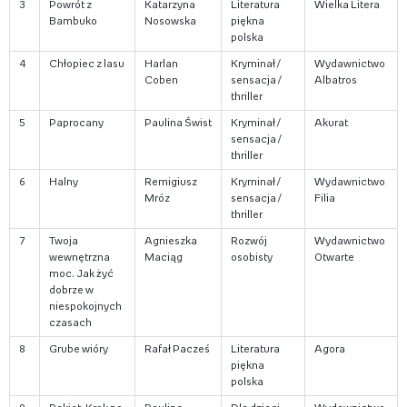
3
Powrót z
Katarzyna
Literatura
Wielka Litera
Bambuko
Nosowska
piękna
polska
4
Chłopiec z lasu
Harlan
Kryminał /
Wydawnictwo
Coben
sensacja /
Albatros
thriller
5
Paprocany
Paulina Świst
Kryminał /
Akurat
sensacja /
thriller
6
Halny
Remigiusz
Kryminał /
Wydawnictwo
Mróz
sensacja /
Filia
thriller
7
Twoja
Agnieszka
Rozwój
Wydawnictwo
wewnętrzna
Maciąg
osobisty
Otwarte
moc. Jak żyć
dobrze w
niespokojnych
czasach
8
Grube wióry
Rafał Pacześ
Literatura
Agora
piękna
polska