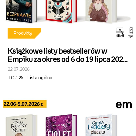
Produkty
Książkowe listy bestsellerów w
Empiku za okres od 6 do 19 lipca 2026
r.
22.07.2026
TOP 25 – Lista ogólna