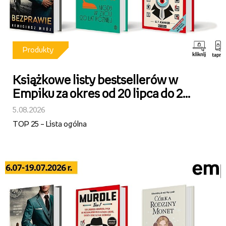
Produkty
Książkowe listy bestsellerów w
Empiku za okres od 20 lipca do 2
sierpnia 2026 r.
5.08.2026
TOP 25 – Lista ogólna