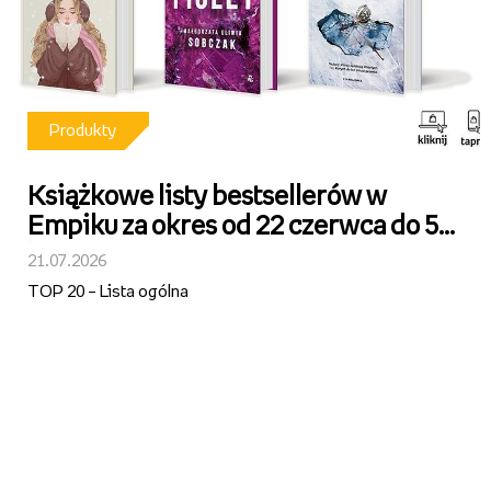
Produkty
Książkowe listy bestsellerów w
Empiku za okres od 22 czerwca do 5
lipca 2026 r.
21.07.2026
TOP 20 – Lista ogólna