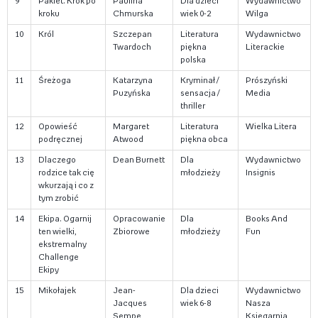
9
Pakiet. Krok po
Paulina
Dla dzieci
Wydawnictwo
kroku
Chmurska
wiek 0-2
Wilga
10
Król
Szczepan
Literatura
Wydawnictwo
Twardoch
piękna
Literackie
polska
11
Śreżoga
Katarzyna
Kryminał /
Prószyński
Puzyńska
sensacja /
Media
thriller
12
Opowieść
Margaret
Literatura
Wielka Litera
podręcznej
Atwood
piękna obca
13
Dlaczego
Dean Burnett
Dla
Wydawnictwo
rodzice tak cię
młodzieży
Insignis
wkurzają i co z
tym zrobić
14
Ekipa. Ogarnij
Opracowanie
Dla
Books And
ten wielki,
Zbiorowe
młodzieży
Fun
ekstremalny
Challenge
Ekipy
15
Mikołajek
Jean-
Dla dzieci
Wydawnictwo
Jacques
wiek 6-8
Nasza
Sempe
Księgarnia