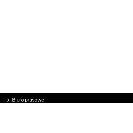
Biuro prasowe
Poznaj Empik
Nasze produkty