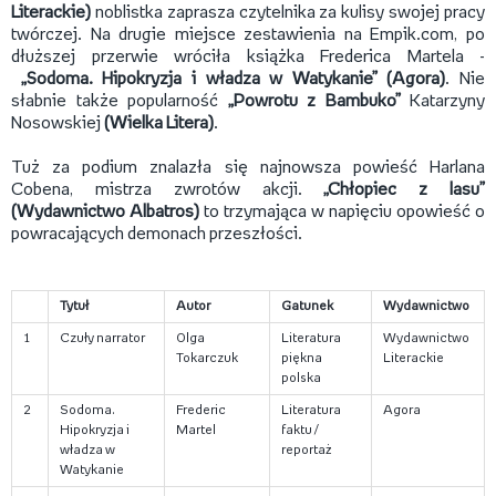
Literackie)
noblistka zaprasza czytelnika za kulisy swojej pracy
twórczej. Na drugie miejsce zestawienia na Empik.com, po
dłuższej przerwie wróciła książka Frederica Martela -
„Sodoma. Hipokryzja i władza w Watykanie” (Agora)
. Nie
słabnie także popularność
„Powrotu z Bambuko”
Katarzyny
Nosowskiej
(Wielka Litera)
.
Tuż za podium znalazła się najnowsza powieść Harlana
Cobena, mistrza zwrotów akcji.
„Chłopiec z lasu”
(Wydawnictwo Albatros)
to trzymająca w napięciu opowieść o
powracających demonach przeszłości.
Tytuł
Autor
Gatunek
Wydawnictwo
1
Czuły narrator
Olga
Literatura
Wydawnictwo
Tokarczuk
piękna
Literackie
polska
2
Sodoma.
Frederic
Literatura
Agora
Hipokryzja i
Martel
faktu /
władza w
reportaż
Watykanie