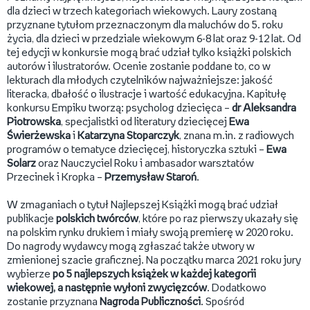
dla dzieci w trzech kategoriach wiekowych. Laury zostaną
przyznane tytułom przeznaczonym dla maluchów do 5. roku
życia, dla dzieci w przedziale wiekowym 6-8 lat oraz 9-12 lat. Od
tej edycji w konkursie mogą brać udział tylko książki polskich
autorów i ilustratorów. Ocenie zostanie poddane to, co w
lekturach dla młodych czytelników najważniejsze: jakość
literacka, dbałość o ilustracje i wartość edukacyjna. Kapitułę
konkursu Empiku tworzą: psycholog dziecięca –
dr Aleksandra
Piotrowska
, specjalistki od literatury dziecięcej
Ewa
Świerżewska
i
Katarzyna Stoparczyk
, znana m.in. z radiowych
programów o tematyce dziecięcej, historyczka sztuki –
Ewa
Solarz
oraz Nauczyciel Roku i ambasador warsztatów
Przecinek i Kropka –
Przemysław Staroń
.
W zmaganiach o tytuł Najlepszej Książki mogą brać udział
publikacje
polskich twórców
, które po raz pierwszy ukazały się
na polskim rynku drukiem i miały swoją premierę w 2020 roku.
Do nagrody wydawcy mogą zgłaszać także utwory w
zmienionej szacie graficznej. Na początku marca 2021 roku jury
wybierze
po 5 najlepszych książek w każdej kategorii
wiekowej, a następnie wyłoni zwycięzców
. Dodatkowo
zostanie przyznana
Nagroda Publiczności
. Spośród