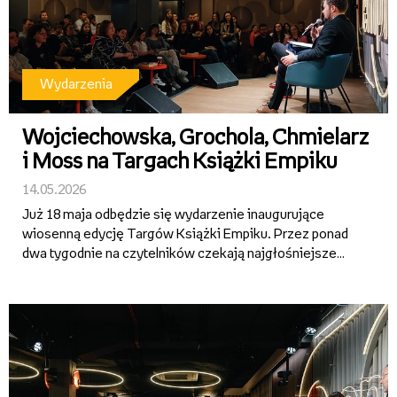
Wydarzenia
Wojciechowska, Grochola, Chmielarz
i Moss na Targach Książki Empiku
14.05.2026
Już 18 maja odbędzie się wydarzenie inaugurujące
wiosenną edycję Targów Książki Empiku. Przez ponad
dwa tygodnie na czytelników czekają najgłośniejsze
premiery, spotkania z ulubionymi autorami,
emocjonujące rozmowy o literaturze oraz specjalne
promocje – w tym 2+1 w salo...