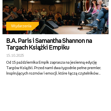
Wydarzenia
B.A. Paris i Samantha Shannon na
Targach Książki Empiku
15.10.2025
Od 15 października Empik zaprasza na jesienną edycję
Targów Książki. Przed nami dwa tygodnie pełne premier,
inspirujących rozmów i emocji, które łączą czytelników z
autorami w całej Polsce. W programie znalazło się 10
wydarzeń w warszawskim Klubie Empik oraz otwarte
sesj...