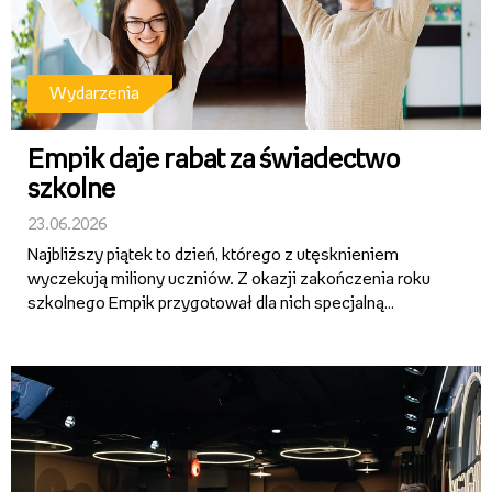
Wydarzenia
Empik daje rabat za świadectwo
szkolne
23.06.2026
Najbliższy piątek to dzień, którego z utęsknieniem
wyczekują miliony uczniów. Z okazji zakończenia roku
szkolnego Empik przygotował dla nich specjalną
promocję. Aby z niej skorzystać, wystarczy tegoroczne
świadectwo szkolne. Bez względu na to, co jest wpisane
w rubryce z...