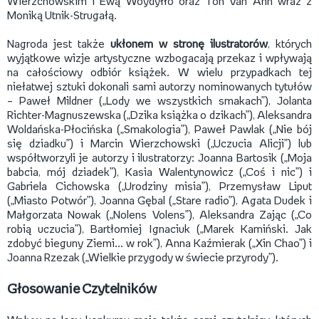
Wierzchowskim i Ewą Woydyłło oraz Tôn Vân Anh wraz z
Moniką Utnik-Strugałą.
Nagroda jest także
ukłonem w stronę ilustratorów
, których
wyjątkowe wizje artystyczne wzbogacają przekaz i wpływają
na całościowy odbiór książek. W wielu przypadkach tej
niełatwej sztuki dokonali sami autorzy nominowanych tytułów
– Paweł Mildner („Lody we wszystkich smakach”), Jolanta
Richter-Magnuszewska („Dzika książka o dzikach”), Aleksandra
Woldańska-Płocińska („Smakologia”), Paweł Pawlak („Nie bój
się dziadku”) i Marcin Wierzchowski („Uczucia Alicji”) lub
współtworzyli je autorzy i ilustratorzy: Joanna Bartosik („Moja
babcia, mój dziadek”), Kasia Walentynowicz („Coś i nic”) i
Gabriela Cichowska („Urodziny misia”), Przemysław Liput
(„Miasto Potwór”), Joanna Gębal („Stare radio”), Agata Dudek i
Małgorzata Nowak („Nolens Volens”), Aleksandra Zając („Co
robią uczucia”), Bartłomiej Ignaciuk („Marek Kamiński. Jak
zdobyć bieguny Ziemi... w rok”), Anna Kaźmierak („Xin Chao”) i
Joanna Rzezak („Wielkie przygody w świecie przyrody”).
Głosowanie Czytelników