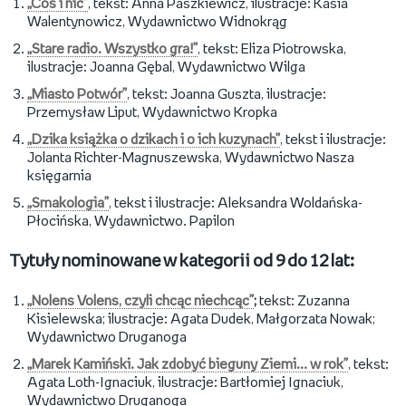
„Coś i nic”
, tekst: Anna Paszkiewicz, ilustracje: Kasia
Walentynowicz, Wydawnictwo Widnokrąg
„Stare radio. Wszystko gra!”
, tekst: Eliza Piotrowska,
ilustracje: Joanna Gębal, Wydawnictwo Wilga
„Miasto Potwór”
, tekst: Joanna Guszta, ilustracje:
Przemysław Liput, Wydawnictwo Kropka
„Dzika książka o dzikach i o ich kuzynach”
, tekst i ilustracje:
Jolanta Richter-Magnuszewska, Wydawnictwo Nasza
księgarnia
„Smakologia”
, tekst i ilustracje: Aleksandra Woldańska-
Płocińska, Wydawnictwo. Papilon
Tytuły nominowane w kategorii od 9 do 12 lat:
„Nolens Volens, czyli chcąc niechcąc”
;
tekst: Zuzanna
Kisielewska; ilustracje: Agata Dudek, Małgorzata Nowak;
Wydawnictwo Druganoga
„Marek Kamiński. Jak zdobyć bieguny Ziemi... w rok”
, tekst:
Agata Loth-Ignaciuk, ilustracje: Bartłomiej Ignaciuk,
Wydawnictwo Druganoga