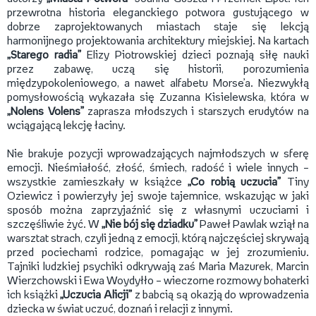
przewrotna historia eleganckiego potwora gustującego w
dobrze zaprojektowanych miastach staje się lekcją
harmonijnego projektowania architektury miejskiej. Na kartach
„Starego radia”
Elizy Piotrowskiej dzieci poznają siłę nauki
przez zabawę, uczą się historii, porozumienia
międzypokoleniowego, a nawet alfabetu Morse’a. Niezwykłą
pomysłowością wykazała się Zuzanna Kisielewska, która w
„Nolens Volens”
zaprasza młodszych i starszych erudytów na
wciągającą lekcję łaciny.
Nie brakuje pozycji wprowadzających najmłodszych w sferę
emocji. Nieśmiałość, złość, śmiech, radość i wiele innych –
wszystkie zamieszkały w książce
„Co robią uczucia”
Tiny
Oziewicz i powierzyły jej swoje tajemnice, wskazując w jaki
sposób można zaprzyjaźnić się z własnymi uczuciami i
szczęśliwie żyć. W
„Nie bój się dziadku”
Paweł Pawlak wziął na
warsztat strach, czyli jedną z emocji, którą najczęściej skrywają
przed pociechami rodzice, pomagając w jej zrozumieniu.
Tajniki ludzkiej psychiki odkrywają zaś Maria Mazurek, Marcin
Wierzchowski i Ewa Woydyłło – wieczorne rozmowy bohaterki
ich książki
„Uczucia Alicji”
z babcią są okazją do wprowadzenia
dziecka w świat uczuć, doznań i relacji z innymi.