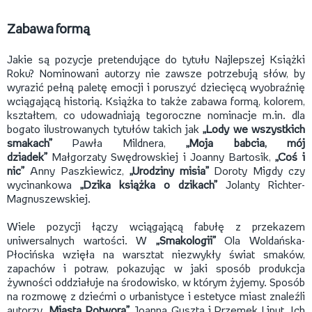
Zabawa formą
Jakie są pozycje pretendujące do tytułu Najlepszej Książki
Roku? Nominowani autorzy nie zawsze potrzebują słów, by
wyrazić pełną paletę emocji i poruszyć dziecięcą wyobraźnię
wciągającą historią. Książka to także zabawa formą, kolorem,
kształtem, co udowadniają tegoroczne nominacje m.in. dla
bogato ilustrowanych tytułów takich jak
„Lody we wszystkich
smakach”
Pawła Mildnera,
„Moja babcia, mój
dziadek”
Małgorzaty Swędrowskiej i Joanny Bartosik,
„Coś i
nic”
Anny Paszkiewicz,
„Urodziny misia”
Doroty Migdy czy
wycinankowa
„Dzika książka o dzikach”
Jolanty Richter-
Magnuszewskiej.
Wiele pozycji łączy wciągającą fabułę z przekazem
uniwersalnych wartości. W
„Smakologii”
Ola Woldańska-
Płocińska wzięła na warsztat niezwykły świat smaków,
zapachów i potraw, pokazując w jaki sposób produkcja
żywności oddziałuje na środowisko, w którym żyjemy. Sposób
na rozmowę z dziećmi o urbanistyce i estetyce miast znaleźli
autorzy
„Miasta Potwora”
Joanna Guszta i Przemek Liput. Ich