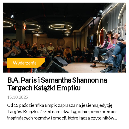
promocje – w tym 2+1 w salo...
Wydarzenia
B.A. Paris i Samantha Shannon na
Targach Książki Empiku
15.10.2025
Od 15 października Empik zaprasza na jesienną edycję
Targów Książki. Przed nami dwa tygodnie pełne premier,
inspirujących rozmów i emocji, które łączą czytelników z
autorami w całej Polsce. W programie znalazło się 10