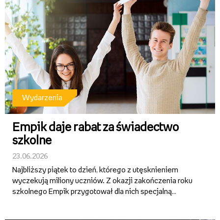
Wydarzenia
Empik daje rabat za świadectwo
szkolne
23.06.2026
Najbliższy piątek to dzień, którego z utęsknieniem
wyczekują miliony uczniów. Z okazji zakończenia roku
szkolnego Empik przygotował dla nich specjalną
promocję. Aby z niej skorzystać, wystarczy tegoroczne
świadectwo szkolne. Bez względu na to, co jest wpisane