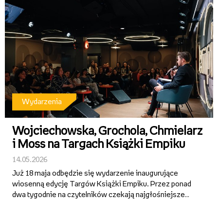
w rubryce z...
Wydarzenia
Wojciechowska, Grochola, Chmielarz
i Moss na Targach Książki Empiku
14.05.2026
Już 18 maja odbędzie się wydarzenie inaugurujące
wiosenną edycję Targów Książki Empiku. Przez ponad
dwa tygodnie na czytelników czekają najgłośniejsze
premiery, spotkania z ulubionymi autorami,
emocjonujące rozmowy o literaturze oraz specjalne