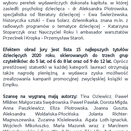
wyboru perełek wydawniczych dokonała kapituła, w której
zasiedli: psycholog dziecięca – dr Aleksandra Piotrowska,
specjalistka od literatury dziecięcej – Ewa Świerżewska,
historyczka sztuki – Ewa Solarz, dziennikarka, znana m.in. z
radiowych programów o tematyce dziecięcej – Katarzyna
Stoparczyk oraz Nauczyciel Roku i ambasador warsztatów
Przecinek i Kropka – Przemysław Staroń.
Efektem obrad jury jest lista 15 najlepszych tytułów
dziecięcych 2020 roku, skierowanych do trzech grup
czytelników: do 5 lat, od 6 do 8 lat oraz od 9 do 12 lat.
Oprócz
prestiżowej statuetki w każdej kategorii, laureaci otrzymają
także nagrodę pieniężną, a wydawca zyska możliwość
zrealizowania kampanii promocyjnej zwycięskiej książki w
Empiku.
Szansę na wygraną mają autorzy:
Tina Oziewicz, Paweł
Mildner, Małgorzata Swędrowska, Paweł Pawlak, Dorota Migda,
Anna Paszkiewicz, Eliza Piotrowska, Joanna Guszta,
Aleksandra Woldańska-Płocińska, Jolanta Richter-
Magnuszewska, Zuzanna Kisielewska, Agata Loth-Ignaciuk,
Wojciech Mikołuszko, Maria Mazurek wraz z Marcinem