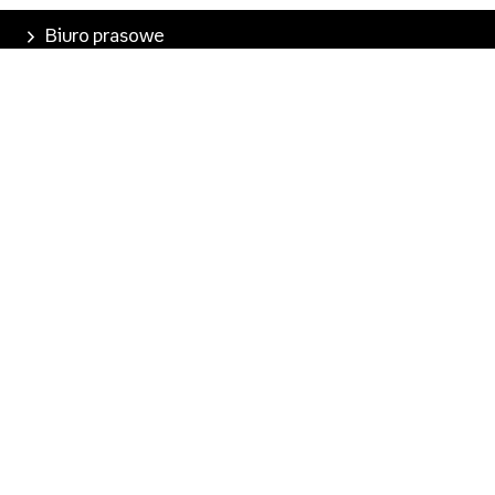
Biuro prasowe
Poznaj Empik
Nasze produkty
Empik Pasje
Marketplace
Pobierz aplikację
Kontakt dla mediów
media@empik.com