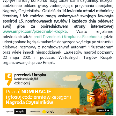
Wpływ na losy konkursu mają także sami czytelnicy, których
codziennie oddane głosy zadecydują o przyznaniu specjalnej
Nagrody Czytelników.
Od dziś do 14 kwietnia młodzi miłośnicy
literatury i ich rodzice mogą wskazywać swojego faworyta
spośród 15. nominowanych tytułów i każdego dnia oddawać
swój głos za pośrednictwem strony internetowej
www.empik.com/przecinek-i-kropka
.
Warto regularnie
odwiedzać także
profil Przecinek i Kropka na Facebooku
, gdzie
udostępniane będą aktualności dotyczące wyścigu po statuetki,
ciekawe rozmowy z nominowanymi autorami i ilustratorami
oraz wiele innych niespodzianek. Laureatów nagród poznamy
22 maja 2021 r. podczas Wirtualnych Targów Książki
organizowanych przez Empik.