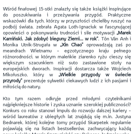
Wśród finałowej 15-stki znalazły się także książki inspirujące
do poszukiwania i przeżywania przygód. Praktyczne
wskazówki dla tych, którzy w przyszłości chcieliby ruszyć na
podbój świata, zebrała Agata Loth-Ignaciuk w fascynującej
opowieści o pokonywaniu trudności i sile motywacji
„
Marek
Kamiński. Jak zdobyć bieguny Ziemi... w rok”
. Tôn Vân Anh i
Monika Utnik-Strugała w
„Xin Chao”
oprowadzają zaś po
meandrach Wietnamu – egzotycznego kraju pełnego
różnorodności, w którym maleńkie ziarenko ryżu cieszy się
większym szacunkiem niż suto zastawione stoły na
europejskich dworach. Inspiracji dostarcza także Wojciech
Mikołuszko, który w
„Wielkie przygody w świecie
przyrody”
prezentuje sylwetki ciekawych ludzi z ich pasjami i
miłością do natury.
Kto tym razem odkryje przed młodymi czytelnikami
najpiękniejsze historie i zyska uznanie szerokiej publiczności?
Konkurs co roku stanowi impuls do rozwoju dalszej kariery –
wśród laureatów z ubiegłych lat znajdują się m.in. Justyna
Bednarek, której kolejne tomy przygód Skarpetek regularnie
pojawiają się na listach bestsellerów, zachwycający każdą