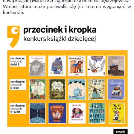
nową książką Marcin Szczygielski czy Roksana Jędrzejewska-
Wróbel, która może pochwalić się już trzema wygranymi w
konkursie.