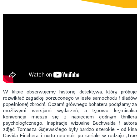
W klipie obserwujemy historię detektywa, który próbuje
rozwikłać zagadkę porzuconego w lesie samochodu i śladów
popełnionej zbrodni. Oczami głównego bohatera podążamy za
możliwymi wersjami wydarzeń, a typowo kryminalna
konwencja miesza się z napięciem godnym thrillera
psychologicznego. Inspiracje wizualne Buchwalda i autora
zdjęć Tomasza Gajewskiego były bardzo szerokie – od kina
Davida Finchera i nurtu neo-noir, po seriale w rodzaju „True