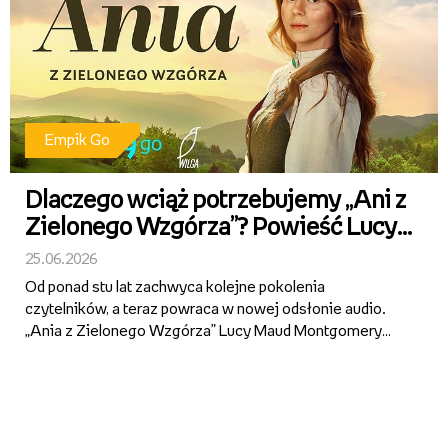
Empik Go
Dlaczego wciąż potrzebujemy „Ani z
Zielonego Wzgórza”? Powieść Lucy
Maud Montgomery powraca jako
25.06.2026
superprodukcja audio Empik Go z
Od ponad stu lat zachwyca kolejne pokolenia
gwiazdorską obsadą
czytelników, a teraz powraca w nowej odsłonie audio.
„Ania z Zielonego Wzgórza” Lucy Maud Montgomery
trafiła do Empik Go jako superprodukcja z udziałem m.in.
Zbigniewa Zamachowskiego, Anny Apostolakis, Pauliny
Pytlak, Janusza Z...