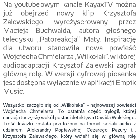
Na youtube’owym kanale KayaxTV można
już obejrzeć nowy klip Krzysztofa
Zalewskiego wyreżyserowany przez
Macieja Buchwalda, autora głośnego
teledysku „Patoreakcja” Maty. Inspirację
dla utworu stanowiła nowa powieść
Wojciecha Chmielarza „Wilkołak”, w której
audioadaptacji Krzysztof Zalewski zagrał
główną rolę. W wersji cyfrowej piosenka
jest dostępna wyłącznie w aplikacji Empik
Music.
Wszystko zaczęło się od „Wilkołaka” – najnowszej powieści
Wojciecha Chmielarza. To ostatnia część trylogii, której
narracja toczy się wokół postaci detektywa Dawida Wolskiego.
Treść książki została przełożona na format serialu audio z
udziałem Aleksandry Popławskiej, Cezarego Pazury i...
Krzysztofa Zalewskiego, który wcielił się w główną rolę