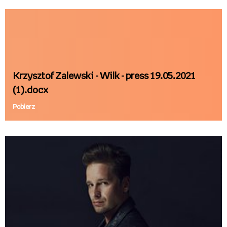
Krzysztof_Zalewski_Wilk_COVER (2).jpg
Pobierz
Krzysztof Zalewski - Wilk - press 19.05.2021
(1).docx
Pobierz