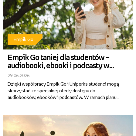
Empik Go
Empik Go taniej dla studentów –
audiobooki, ebooki i podcasty w
specjalnej ofercie
29.06.2026
Dzięki współpracy Empik Go i Uniperks studenci mogą
skorzystać ze specjalnej oferty dostępu do
audiobooków, ebooków i podcastów. W ramach planu
Empik Go Student przez pierwsze 12 miesięcy
abonament kosztuje tylko 9,99 zł miesięcznie.