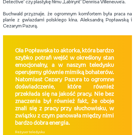
Detective” czy plastykę filmu „Labirynt” Dennisa Villeneuve’a.
Buchwald przyznaje, że ogromnym komfortem była praca na
planie z gwiazdami polskiego kina, Aleksandrą Popławską i
Cezarym Pazurą.
Ola Popławska to aktorka, która bardzo
szybko potrafi wejść w określony stan
emocjonalny, a w naszym teledysku
operujemy głównie mimiką bohaterów.
Natomiast Cezary Pazura to ogromne
doświadczenie, które również
przekłada się na jakość pracy. Nie bez
znaczenia był również fakt, że oboje
znali się z pracy przy słuchowisku, w
związku z czym panowała między nimi
bardzo dobra energia.
Reżyser teledysku