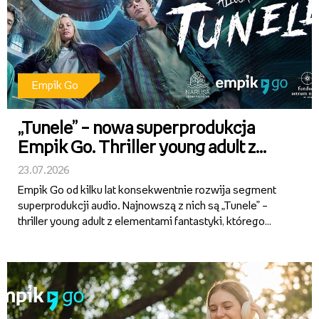
Empik Go
„Tunele” – nowa superprodukcja
Empik Go. Thriller young adult z
fabułą osadzoną w sercu Warmii
23.07.2026
Empik Go od kilku lat konsekwentnie rozwija segment
superprodukcji audio. Najnowszą z nich są „Tunele” –
thriller young adult z elementami fantastyki, którego
autorami są Alicja Sokół i Ihnatii Mozghunov. Aktorska
interpretacja, dopracowana warstwa dźwiękowa i
wciągająca...