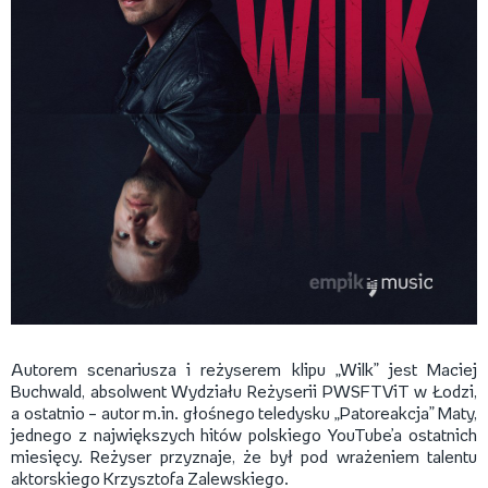
Autorem scenariusza i reżyserem klipu „Wilk” jest Maciej
Buchwald, absolwent Wydziału Reżyserii PWSFTViT w Łodzi,
a ostatnio – autor m.in. głośnego teledysku „Patoreakcja” Maty,
jednego z największych hitów polskiego YouTube’a ostatnich
miesięcy. Reżyser przyznaje, że był pod wrażeniem talentu
aktorskiego Krzysztofa Zalewskiego.