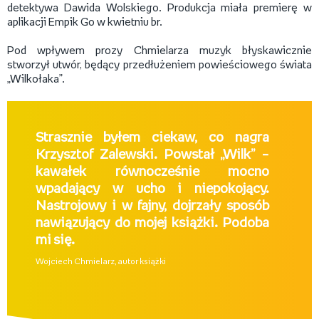
detektywa Dawida Wolskiego. Produkcja miała premierę w
aplikacji Empik Go w kwietniu br.
Pod wpływem prozy Chmielarza muzyk błyskawicznie
stworzył utwór, będący przedłużeniem powieściowego świata
„Wilkołaka”.
Strasznie byłem ciekaw, co nagra
Krzysztof Zalewski. Powstał „Wilk” –
kawałek równocześnie mocno
wpadający w ucho i niepokojący.
Nastrojowy i w fajny, dojrzały sposób
nawiązujący do mojej książki. Podoba
mi się.
Wojciech Chmielarz, autor książki