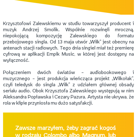
Krzysztofowi Zalewskiemu w studiu towarzyszył producent i
muzyk Andrzej Smolik. Wspólnie rozwinęli mroczną,
niepokojącą kompozycję Zalewskiego do formatu
przebojowego singla. Od 13 maja utwór „Wilk” jest obecny na
antenach stacji radiowych. Tego dnia singiel miał też premierę
cyfrową w aplikacji Empik Music, w której jest dostępny na
wyłączność.
Połączeniem dwóch światów – audiobookowego i
muzycznego – jest produkcja wieńcząca projekt „Wilkołak”,
czyli teledysk do singla „Wilk” z udziałem głównej obsady
serialu audio. Obok Krzysztofa Zalewskiego występują w nim
Aleksandra Popławska i Cezary Pazura. Artysta nie ukrywa, że
rola w klipie przyniosła mu dużo satysfakcji.
Zawsze marzyłem, żeby zagrać kogoś
w rodzaju Colombo albo Magnum, lub