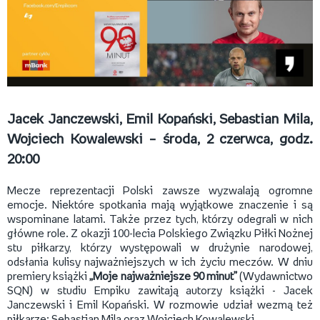
Jacek Janczewski, Emil Kopański, Sebastian Mila,
Wojciech Kowalewski – środa, 2 czerwca, godz.
20:00
Mecze reprezentacji Polski zawsze wyzwalają ogromne
emocje. Niektóre spotkania mają wyjątkowe znaczenie i są
wspominane latami. Także przez tych, którzy odegrali w nich
główne role. Z okazji 100-lecia Polskiego Związku Piłki Nożnej
stu piłkarzy, którzy występowali w drużynie narodowej,
odsłania kulisy najważniejszych w ich życiu meczów. W dniu
premiery książki
„Moje najważniejsze 90 minut”
(Wydawnictwo
SQN) w studiu Empiku zawitają autorzy książki - Jacek
Janczewski i Emil Kopański. W rozmowie udział wezmą też
piłkarze: Sebastian Mila oraz Wojciech Kowalewski.