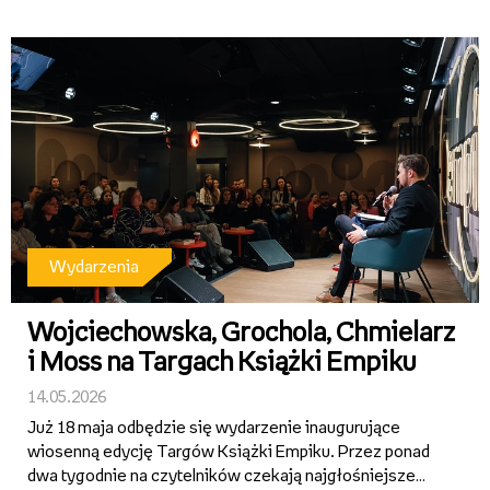
świadectwo szkolne. Bez względu na to, co jest wpisane
w rubryce z...
Wydarzenia
Wojciechowska, Grochola, Chmielarz
i Moss na Targach Książki Empiku
14.05.2026
Już 18 maja odbędzie się wydarzenie inaugurujące
wiosenną edycję Targów Książki Empiku. Przez ponad
dwa tygodnie na czytelników czekają najgłośniejsze