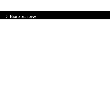
Biuro prasowe
Poznaj Empik
Nasze produkty
Empik Pasje
Marketplace
Pobierz aplikację
Kontakt dla mediów