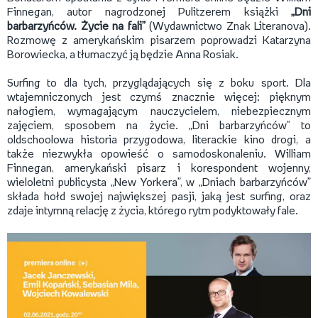
Finnegan, autor nagrodzonej Pulitzerem książki
„Dni
barbarzyńców. Życie na fali”
(Wydawnictwo Znak Literanova).
Rozmowę z amerykańskim pisarzem poprowadzi Katarzyna
Borowiecka, a tłumaczyć ją będzie Anna Rosiak.
Surfing to dla tych, przyglądających się z boku sport. Dla
wtajemniczonych jest czymś znacznie więcej: pięknym
nałogiem, wymagającym nauczycielem, niebezpiecznym
zajęciem, sposobem na życie. „Dni barbarzyńców" to
oldschoolowa historia przygodowa, literackie kino drogi, a
także niezwykła opowieść o samodoskonaleniu. William
Finnegan, amerykański pisarz i korespondent wojenny,
wieloletni publicysta „New Yorkera”, w „Dniach barbarzyńców”
składa hołd swojej największej pasji, jaką jest surfing, oraz
zdaje intymną relację z życia, którego rytm podyktowały fale.