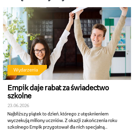
Wydarzenia
Empik daje rabat za świadectwo
szkolne
23.06.2026
Najbliższy piątek to dzień, którego z utęsknieniem
wyczekują miliony uczniów. Z okazji zakończenia roku
szkolnego Empik przygotował dla nich specjalną
promocję. Aby z niej skorzystać, wystarczy tegoroczne