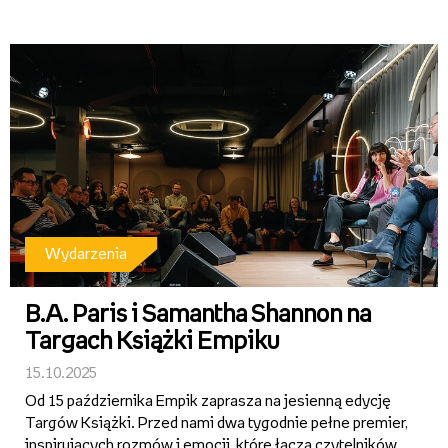
premiery, spotkania z ulubionymi autorami,
emocjonujące rozmowy o literaturze oraz specjalne
promocje – w tym 2+1 w salo...
Wydarzenia
B.A. Paris i Samantha Shannon na
Targach Książki Empiku
15.10.2025
Od 15 października Empik zaprasza na jesienną edycję
Targów Książki. Przed nami dwa tygodnie pełne premier,
inspirujących rozmów i emocji, które łączą czytelników z