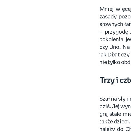
Mniej więce
zasady pozo
słownych łam
– przygodę 
pokolenia, j
czy Uno. Na 
jak Dixit cz
nie tylko ob
Trzy i cz
Szał na słyn
dziś. Jej wy
grą stale mi
także dzieci
należy do C