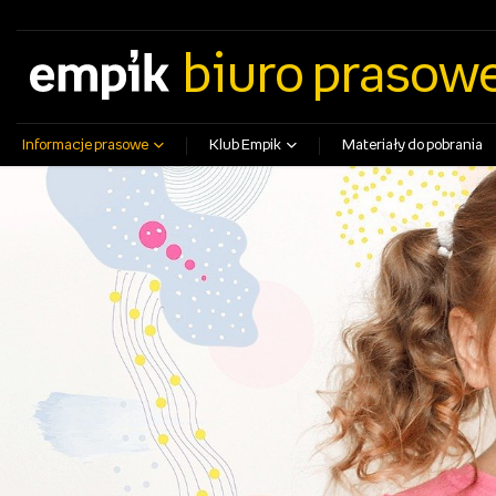
empik.com
empikfoto.pl
empikbilety.pl
EmpikGO
biuro prasow
Informacje prasowe
Klub Empik
Materiały do pobrania