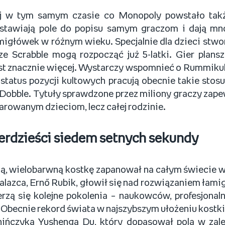
j w tym samym czasie co Monopoly powstało takż
stawiają pole do popisu samym graczom i dają mn
igłówek w różnym wieku. Specjalnie dla dzieci stwo
ze Scrabble
mogą rozpocząć już 5-latki. Gier plans
est znacznie więcej. Wystarczy wspomnieć o Rummiku
status pozycji kultowych pracują obecnie takie sto
y Dobble. Tytuły sprawdzone przez miliony graczy zap
darowanym dzieciom, lecz całej rodzinie.
terdzieści siedem setnych sekundy
ną, wielobarwną kostkę zapanował na całym świecie w 
nalazca, Ernő Rubik, głowił się nad rozwiązaniem łami
erzą się kolejne pokolenia – naukowców, profesjona
. Obecnie rekord świata w najszybszym ułożeniu kostk
hińczyka Yushenga Du, który dopasował pola w zale