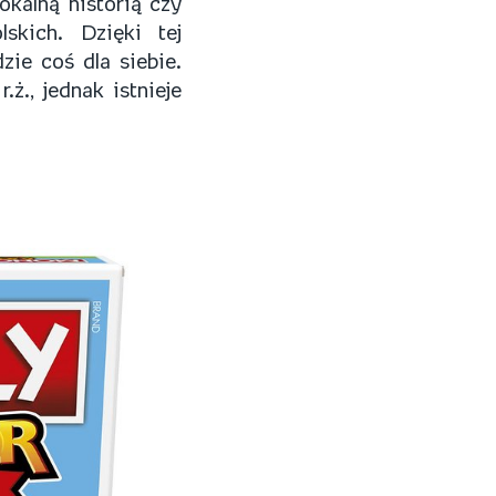
okalną historią czy
skich. Dzięki tej
ie coś dla siebie.
ż., jednak istnieje