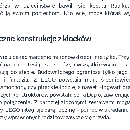
tórzy w dzieciństwie bawili się kostką Rubik
ać ją swoim pociechom. Kto wie, może któraś w
czne konstrukcje z klocków
ielu dekad marzenie milionów dzieci i nie tylko. Trz
ć na ponad tysiąc sposobów, a wszystkie wyproduk
sują do siebie. Budowniczego ogranicza tylko jego
a i fantazja. Z LEGO powstają m.in. średniowie
samochody czy pirackie łodzie, a nawet Hogwart ora
zych konstruktorów powstała seria Duplo, zawierając
o połączenia. Z bardziej złożonymi zestawami mogą
y. LEGO integruje całą rodzinę – pomoc w układaniu 
czy wprawionych rodziców zawsze się przyda.