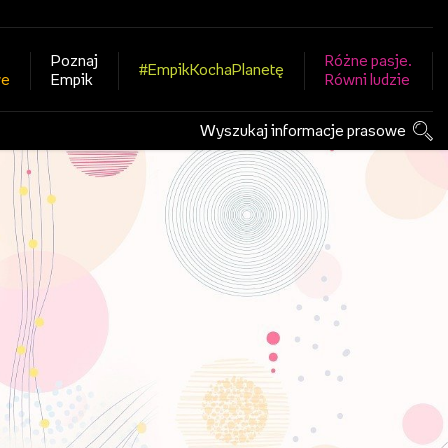
Poznaj
Różne pasje.
#EmpikKochaPlanetę
we
Empik
Równi ludzie
Wyszukaj informacje prasowe