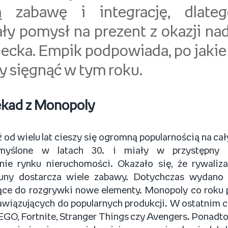
ą zabawę i integrację, dlate
ły pomysł na prezent z okazji n
iecka. Empik podpowiada, po jaki
y sięgnąć w tym roku.
kad z Monopoly
 od wielu lat cieszy się ogromną popularnością na ca
myślone w latach 30. i miały w przystępny 
nie rynku nieruchomości. Okazało się, że rywaliz
rtuny dostarcza wiele zabawy. Dotychczas wydano n
ce do rozgrywki nowe elementy. Monopoly co roku p
wiązujących do popularnych produkcji. W ostatnim cz
 LEGO, Fortnite, Stranger Things czy Avengers. Ponadt