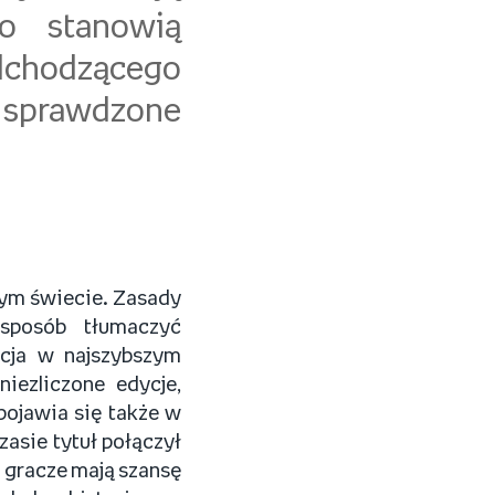
go stanowią
adchodzącego
e sprawdzone
łym świecie. Zasady
sposób tłumaczyć
acja w najszybszym
iezliczone edycje,
ojawia się także w
asie tytuł połączył
o gracze mają szansę