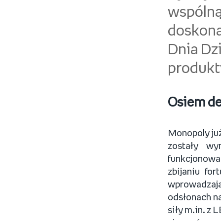
wspóln
doskona
Dnia Dz
produkt
Osiem de
Monopoly już
zostały wy
funkcjonowa
zbijaniu fo
wprowadzają
odsłonach na
siły m.in. z