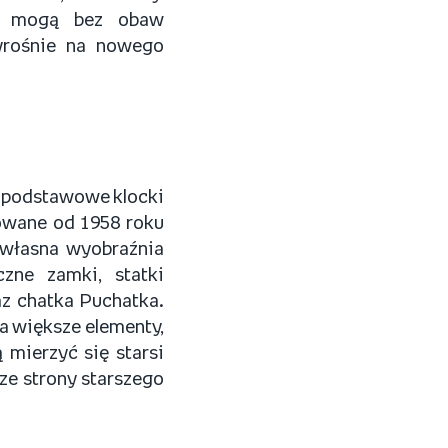
a, mogą bez obaw
yrośnie na nowego
y podstawowe klocki
owane od 1958 roku
 własna wyobraźnia
czne zamki, statki
z chatka Puchatka.
a większe elementy,
 mierzyć się starsi
ze strony starszego