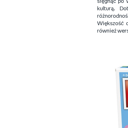
sięgnąć po w
kulturą. Do
różnorodnoś
Większość od
również wers