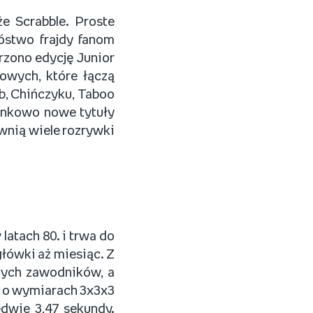
e Scrabble. Proste
óstwo frajdy fanom
rzono edycję Junior
zowych, które łączą
b, Chińczyku, Taboo
sunkowo nowe tytuły
ewnią wiele rozrywki
latach 80. i trwa do
główki aż miesiąc. Z
lnych zawodników, a
i o wymiarach 3x3x3
dwie 3,47 sekundy.