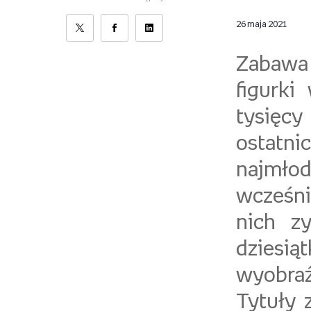
26 maja 2021
Zabawa 
figurki
tysięcy
ostatni
najmłod
wcześni
nich z
dziesią
wyobra
Tytuły 