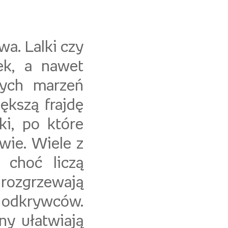
a. Lalki czy
tek, a nawet
ęcych marzeń
ększą frajdę
i, po które
owie. Wiele z
 choć liczą
rozgrzewają
 odkrywców.
ny ułatwiają