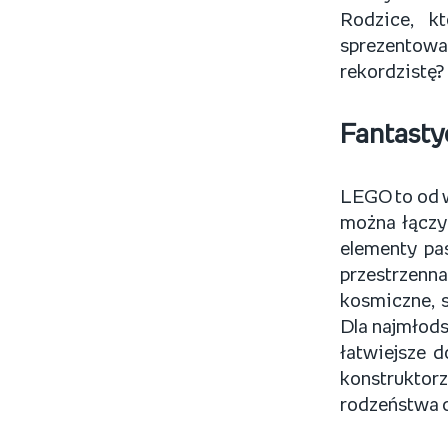
Rodzice, k
sprezentow
rekordzistę?
Fantasty
LEGO to od w
można łączy
elementy pa
przestrzenn
kosmiczne, 
Dla najmłods
łatwiejsze d
konstruktorz
rodzeństwa 