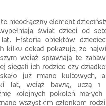
to nieodłączny element dzieciństw
 wypełniają świat dzieci od se
 lat. Historia obiektów dzieci
ch kilku dekad pokazuje, że najwi
szym wciąż sprawiają te zabawk
ej sięgali ich rodzice czy dziadk
yskało już miano kultowych, a
tki lat, wciąż bawią, uczą i 
źnię kolejnych pokoleń małych
znane wszystkim członkom rodzi