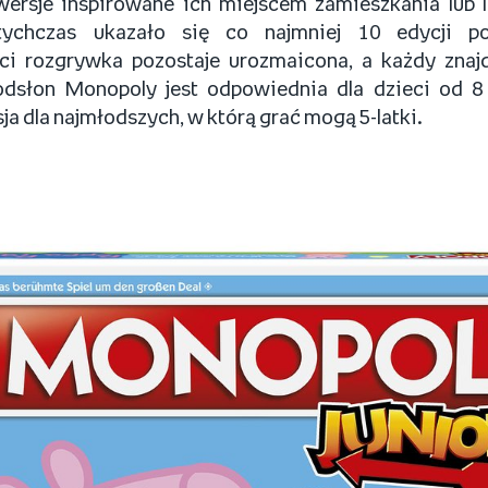
ersje inspirowane ich miejscem zamieszkania lub l
tychczas ukazało się co najmniej 10 edycji pol
ci rozgrywka pozostaje urozmaicona, a każdy znajdz
słon Monopoly jest odpowiednia dla dzieci od 8 r.
ja dla najmłodszych, w którą grać mogą 5-latki.