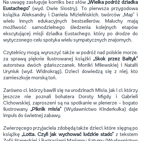
Na uwagę zasługuje komiks bez słów
„Wielka podróż dziadka
Eustachego”
(wyd. Dwie Siostry). To pierwsza przygodowa
książka Aleksandry i Daniela Mizielińskich, twórców „Map” i
wielu innych edukacyjnych bestsellerów. Maluchy mają
możliwość samodzielnego śledzenia kolejnych etapów
ekscytującej misji dziadka Eustachego, który po drodze do
wytyczonego celu spotyka wielu sympatycznych znajomych.
Czytelnicy mogą wyruszyć także w podróż nad polskie morze,
za sprawą pięknie ilustrowanej książki
„Skok przez Bałtyk”
autorstwa dwóch gdańszczanek, Moniki Milewskiej i Natalii
Uryniuk (wyd. Widnokrąg). Dzieci dowiedzą się z niej, kto
zamieszkuje morską toń.
Zarówno ci, którzy bawili się na urodzinach Misia, jak i ci, którzy
jeszcze nie poznali bohatera Doroty Migdy i Gabrieli
Cichowskiej, zaproszeni są na spotkanie w plenerze – bogato
ilustrowany
„Piknik misia”
(Wydawnictwo Kinderkulka) daje
impuls do świetnej zabawy.
Zwierzęcego przyjaciela zdobędą także dzieci, które sięgną po
książkę
„Lotta. Czyli jak wychować ludzkie stado”
z tekstem
Zofii Staneckiej i ilustracjami Marianny Sztymy (Wydawnictwo