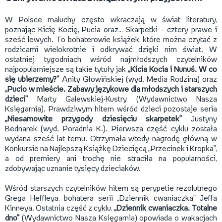
W Polsce maluchy często wkraczają w świat literatury,
poznając Kicię Kocię, Pucia oraz… Skarpetki – cztery prawe i
sześć lewych. To bohaterowie książek, które można czytać z
rodzicami wielokrotnie i odkrywać dzięki nim świat. W
ostatniej tygodniach wśród najmłodszych czytelników
najpopularniejsze są takie tytuły jak
„Kicia Kocia i Nunuś. W co
się ubierzemy?”
Anity Głowińskiej (wyd. Media Rodzina) oraz
„Pucio w mieście. Zabawy językowe dla młodszych i starszych
dzieci”
Marty Galewskiej-Kustry (Wydawnictwo Nasza
Księgarnia).
Prawdziwym hitem wśród dzieci pozostaje seria
„Niesamowite przygody dziesięciu skarpetek”
Justyny
Bednarek (wyd. Poradnia K.). Pierwsza część cyklu została
wydana sześć lat temu. Otrzymała wtedy nagrodę główną w
Konkursie na Najlepszą Książkę Dziecięcą „Przecinek i Kropka”,
a od premiery ani trochę nie straciła na popularności,
zdobywając uznanie tysięcy dzieciaków.
Wśród starszych czytelników hitem są perypetie rezolutnego
Grega Heffleya, bohatera serii „Dziennik cwaniaczka” Jeffa
Kinneya. Ostatnia część z cyklu,
„Dziennik cwaniaczka. Totalne
dno”
(Wydawnictwo Nasza Księgarnia)
opowiada o wakacjach