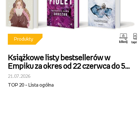
Produkty
Książkowe listy bestsellerów w
Empiku za okres od 22 czerwca do 5
lipca 2026 r.
21.07.2026
TOP 20 – Lista ogólna