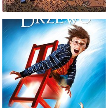
Wielka podróż dziadka Eustachego_Aleksandra i
Daniel Mizielińscy_wyd. Dwie Siostry.jpg
Pobierz