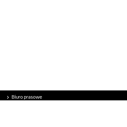
Biuro prasowe
Poznaj Empik
Nasze produkty