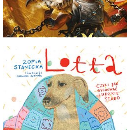
Mistrz Igrzysk Tytanów. Smocza Straż. Tom
4_Brandon Mull_Wydawnictwo Wilga.jpg
Pobierz