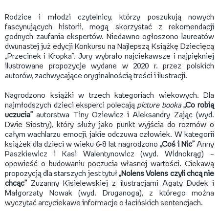
Rodzice i młodzi czytelnicy, którzy poszukują nowych
fascynujących historii, mogą skorzystać z rekomendacji
godnych zaufania ekspertów. Niedawno ogłoszono laureatów
dwunastej już edycji Konkursu na Najlepszą Książkę Dziecięcą
„Przecinek i Kropka”. Jury wybrało najciekawsze i najpiękniej
ilustrowane propozycje wydane w 2020 r. przez polskich
autorów, zachwycające oryginalnością treści i ilustracji.
Nagrodzono książki w trzech kategoriach wiekowych. Dla
najmłodszych dzieci eksperci polecają
picture booka
„Co robią
uczucia”
autorstwa Tiny Oziewicz i Aleksandry Zając (wyd.
Dwie Siostry), który służy jako punkt wyjścia do rozmów o
całym wachlarzu emocji, jakie odczuwa człowiek. W kategorii
książek dla dzieci w wieku 6-8 lat nagrodzono
„Coś i Nic”
Anny
Paszkiewicz i Kasi Walentynowicz (wyd. Widnokrąg) –
opowieść o budowaniu poczucia własnej wartości. Ciekawą
propozycją dla starszych jest tytuł
„Nolens Volens czyli chcą nie
chcąc”
Zuzanny Kisielewskiej z ilustracjami Agaty Dudek i
Małgorzaty Nowak (wyd. Druganoga), z którego można
wyczytać arcyciekawe informacje o łacińskich sentencjach.