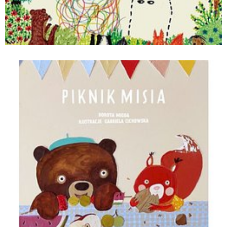
Coś i Nic_Anna Paszkiewicz i Kasia
Walentynowicz_wyd. Widnokrąg.jpg
Pobierz