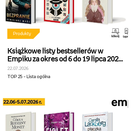
Produkty
Książkowe listy bestsellerów w
Empiku za okres od 6 do 19 lipca 2026
r.
22.07.2026
TOP 25 – Lista ogólna