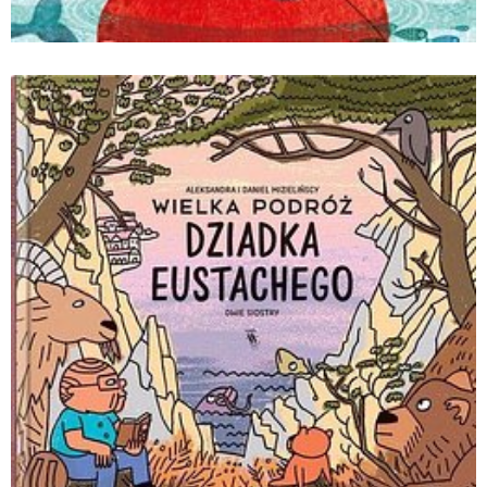
Skarb Straszliwego Zet_Sylvie Misslin i
Amandine Piu_Wydawnictwo Kropka.jpg
Pobierz