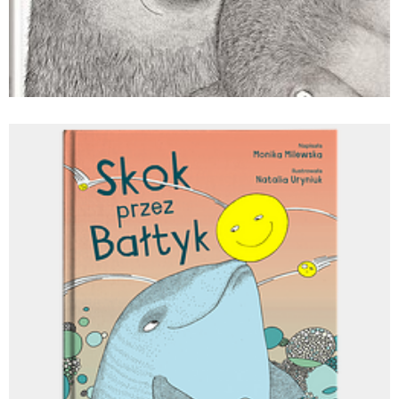
Co robią uczucia_Tina Oziewicz i Aleksandra
Zając_wyd. Dwie Siostry.jpg
Pobierz