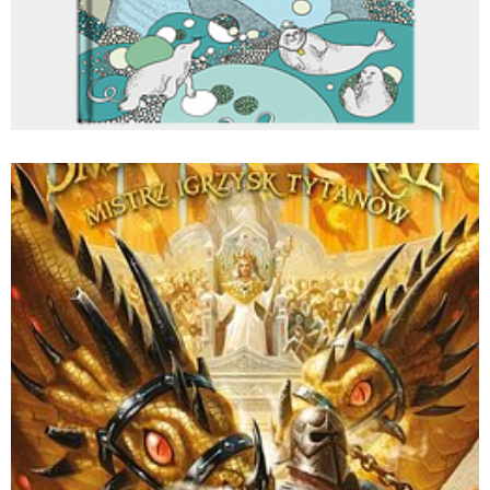
Skok przez Bałtyk_Monika Milewska i Natalia
Uryniuk_wyd. Widnokrąg.png
Pobierz