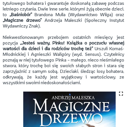
tytułowego bohatera i gwarantuje doskonałą zabawę podczas
letniego czytania. Dwie inne serie, którymi żyją obecnie dzieci,
to
„Baśniobór”
Brandona Mulla (Wydawnictwo Wilga) oraz
„Magiczne drzewo”
Andrzeja Maleszki (Społeczny Instytut
Wydawniczy Znak).
Niekwestionowanym przebojem ostatnich miesięcy jest
pozycja
„Jesteś ważny, Pinku! Książka o poczuciu własnej
wartości dla dzieci i dla rodziców trochę też”
Urszuli Kornaś-
Młodnickiej i Agnieszki Waligóry (wyd. Sensus). Czytelnicy
poznają w niej tytułowego Pinka – małego, nieco nieśmiałego
stwora, który trochę boi się swoich słabych stron i stara się
zaprzyjaźnić z samym sobą. Dzieciaki, śledząc losy bohatera,
odkrywają, że każdy jest wyjątkowy i wartościowy, ze
wszystkimi swoimi niedoskonałościami.