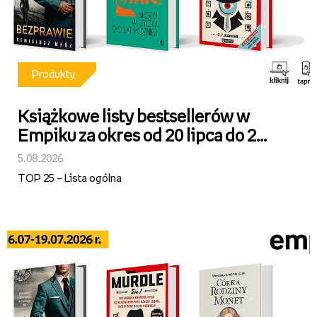
Produkty
Książkowe listy bestsellerów w
Empiku za okres od 20 lipca do 2
sierpnia 2026 r.
5.08.2026
TOP 25 – Lista ogólna