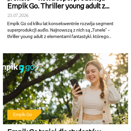
Empik Go. Thriller young adult z
fabułą osadzoną w sercu Warmii
23.07.2026
Empik Go od kilku lat konsekwentnie rozwija segment
superprodukcji audio. Najnowszą z nich są „Tunele” –
thriller young adult z elementami fantastyki, którego
autorami są Alicja Sokół i Ihnatii Mozghunov. Aktorska
interpretacja, dopracowana warstwa dźwiękowa i
wciągająca...
Empik Go