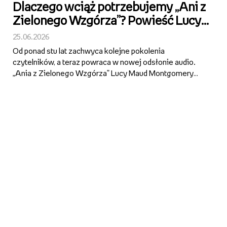
Dlaczego wciąż potrzebujemy „Ani z
Zielonego Wzgórza”? Powieść Lucy
Maud Montgomery powraca jako
25.06.2026
superprodukcja audio Empik Go z
Od ponad stu lat zachwyca kolejne pokolenia
gwiazdorską obsadą
czytelników, a teraz powraca w nowej odsłonie audio.
„Ania z Zielonego Wzgórza” Lucy Maud Montgomery
trafiła do Empik Go jako superprodukcja z udziałem m.in.
Zbigniewa Zamachowskiego, Anny Apostolakis, Pauliny
Pytlak, Janusza Z...