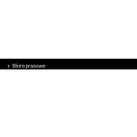
Biuro prasowe
Poznaj Empik
Nasze produkty
Empik Pasje
Marketplace