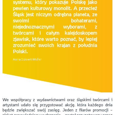
systemu, który pokazuje Polskę jako
pewien kulturowy monolit. A przecież
Śląsk jest niczym odrębna planeta, ze
swoimi bohaterami,
niejednoznacznymi wyborami, z
twórcami i całym kalejdoskopem
zjawisk, które warto poznać, by lepiej
zrozumieć swoich krajan z południa
Polski.
Anna Dziewit-Meller
We współpracy z wydawnictwami oraz śląskimi twórcami i
artystami udało się przygotować akcję, która każdego dnia
będzie zwiększać swój zasięg. Jeden z filarów promocji –