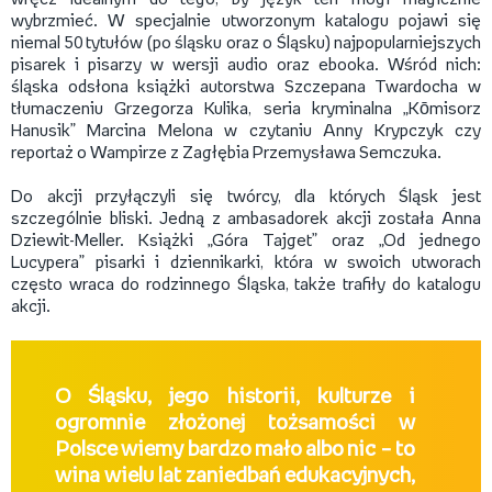
wybrzmieć. W specjalnie utworzonym katalogu pojawi się
niemal 50 tytułów (po śląsku oraz o Śląsku) najpopularniejszych
pisarek i pisarzy w wersji audio oraz ebooka. Wśród nich:
śląska odsłona książki autorstwa Szczepana Twardocha w
tłumaczeniu Grzegorza Kulika, seria kryminalna „Kōmisorz
Hanusik” Marcina Melona w czytaniu Anny Krypczyk czy
reportaż o Wampirze z Zagłębia Przemysława Semczuka.
Do akcji przyłączyli się twórcy, dla których Śląsk jest
szczególnie bliski. Jedną z ambasadorek akcji została Anna
Dziewit-Meller. Książki „Góra Tajget” oraz „Od jednego
Lucypera” pisarki i dziennikarki, która w swoich utworach
często wraca do rodzinnego Śląska, także trafiły do katalogu
akcji.
O Śląsku, jego historii, kulturze i
ogromnie złożonej tożsamości w
Polsce wiemy bardzo mało albo nic – to
wina wielu lat zaniedbań edukacyjnych,