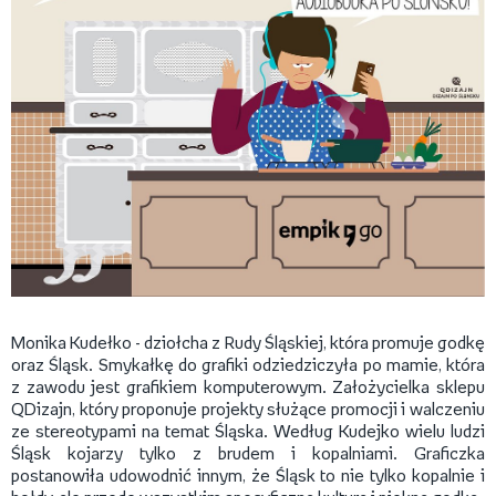
Monika Kudełko - dziołcha z Rudy Śląskiej, która promuje godkę
oraz Śląsk. Smykałkę do grafiki odziedziczyła po mamie, która
z zawodu jest grafikiem komputerowym. Założycielka sklepu
QDizajn, który proponuje projekty służące promocji i walczeniu
ze stereotypami na temat Śląska. Według Kudejko wielu ludzi
Śląsk kojarzy tylko z brudem i kopalniami. Graficzka
postanowiła udowodnić innym, że Śląsk to nie tylko kopalnie i