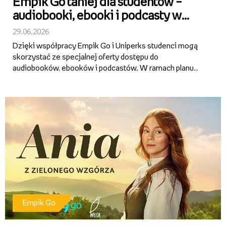
Empik Go taniej dla studentów –
audiobooki, ebooki i podcasty w
specjalnej ofercie
29.06.2026
Dzięki współpracy Empik Go i Uniperks studenci mogą
skorzystać ze specjalnej oferty dostępu do
audiobooków, ebooków i podcastów. W ramach planu
Empik Go Student przez pierwsze 12 miesięcy
abonament kosztuje tylko 9,99 zł miesięcznie.
Empik Go