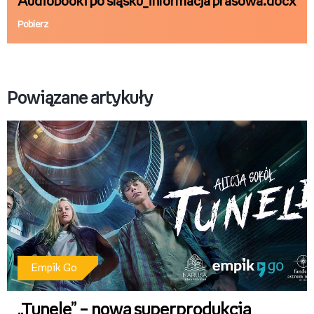
Audiobooki po śląsku_informacja prasowa.docx
Pobierz
Powiązane artykuły
Empik Go
„Tunele” – nowa superprodukcja