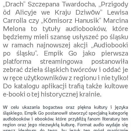
„Drach” Szczepana Twardocha, „Przigody
ôd Alicyje we Kraju Dziwōw” Lewisa
Carrolla czy „Kōmisorz Hanusik” Marcina
Melona to tytuły audiobooków, które
będziemy mieli szansę usłyszeć po śląsku
w ramach najnowszej akcji „Audiobooki
po śląsku”. Empik Go jako pierwsza
platforma streamingowa postanowiła
zebrać dzieła śląskich twórców i oddać je
w ręce użytkowników z regionu i nie tylko!
Do katalogu aplikacji trafią także kultowe
e-booki o tej historycznej krainie.
W celu ukazania bogactwa oraz piękna kultury i języka
śląskiego, Empik Go postanowił stworzyć specjalną kategorię
audiobooków i ebooków, które przybliżą fanom literatury ten
region oraz jego niezwykłą kulturę. Format audio wydaje się
wręcz idealnym do tego, by język ten mógł magicznie