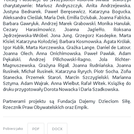
charytatywnie: Mariusz Andryszczyk, Anita Andrzejewska,
Justyna Bednarek, Paweł Beręsewicz, Katarzyna Bogucka,
Aleksandra Cieślak, Maria Dek, Emilia Dziubak, Joanna Fabicka,
Barbara Gawryluk, Andrzej Marek Grabowski, Monika Hanulak,
Cezary Harasimowicz, Joanna Jagiełło, Roksana
Jędrzejewska-Wróbel, Jona Jung, Grzegorz Kasdepke, Marta
Kisiel, Katarzyna Kołodziej, Barbara Kosmowska, Agata Królak,
Igor Kubik, Marta Kurczewska, Grażka Lange, Daniel de Latour,
Joanna Olech, Anna Onichimowska, Paweł Pawlak, Adam
Pękalski, Andrzej Pilichowski-Ragno, Jola Richter-
Magnuszewska, Grażyna Rigall, Joanna Rudniańska, Joanna
Rusinek, Michał Rusinek, Katarzyna Ryrych, Piotr Socha, Zofia
Stanecka, Przemek Staroń, Marcin Szczygielski, Marianna
Sztyma, Adam Wajrak, Anna Wielbut, Rafał Witek. Książkę do
druku przygotowały Dorota Nowacka i Daria Szadkowska.
Partnerami projektu są Fundacja Dajemy Dzieciom Siłę,
Rzecznik Praw Obywatelskich oraz Empik.
Pobierz jako
PDF
DOCX