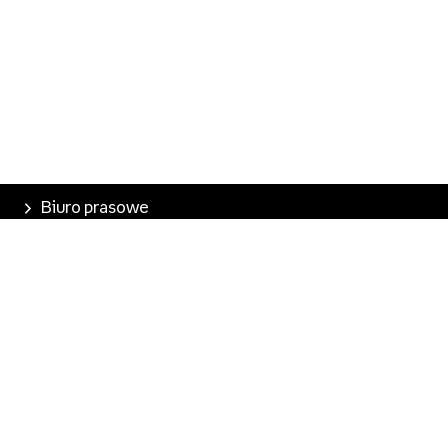
Biuro prasowe
Poznaj Empik
Nasze produkty
Empik Pasje
Marketplace