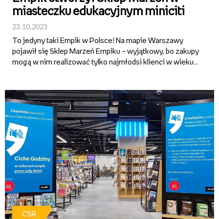
miasteczku edukacyjnym miniciti
23.10.2023
To jedyny taki Empik w Polsce! Na mapie Warszawy
pojawił się Sklep Marzeń Empiku – wyjątkowy, bo zakupy
mogą w nim realizować tylko najmłodsi klienci w wieku
od 6 do 15 lat, i to płacąc specjalną walutą – miniasami.
Salon jest częścią miasteczka edukacyjnego miniciti, w
...
CSR