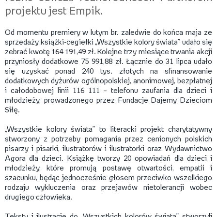
projektu jest Empik.
Od momentu premiery w lutym br. zaledwie do końca maja ze
sprzedaży książki-cegiełki „Wszystkie kolory świata” udało się
zebrać kwotę 164 191,49 zł. Kolejne trzy miesiące trwania akcji
przyniosły dodatkowe 75 991,88 zł. Łącznie do 31 lipca udało
się uzyskać ponad 240 tys. złotych na sfinansowanie
dodatkowych dyżurów ogólnopolskiej, anonimowej, bezpłatnej
i całodobowej linii 116 111 – telefonu zaufania dla dzieci i
młodzieży, prowadzonego przez Fundacje Dajemy Dzieciom
Siłę.
„Wszystkie kolory świata” to literacki projekt charytatywny
stworzony z potrzeby pomagania przez cenionych polskich
pisarzy i pisarki, ilustratorów i ilustratorki oraz Wydawnictwo
Agora dla dzieci. Książkę tworzy 20 opowiadań dla dzieci i
młodzieży, które promują postawę otwartości, empatii i
szacunku, będąc jednocześnie głosem przeciwko wszelkiego
rodzaju wykluczenia oraz przejawów nietolerancji wobec
drugiego człowieka.
Teksty i ilustracje do „Wszystkich kolorów świata” stworzyli