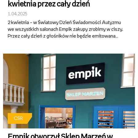
kwietnia przez cały dzień
1.04.2025
2 kwietnia – w Światowy Dzień Świadomości Autyzmu
we wszystkich salonach Empik zakupy zrobimy w ciszy.
Przez cały dzień z głośników nie będzie emitowana
muzyka oraz komunikaty głosowe, a osoby w spektrum
autyzmu i ADHD będą mogły skorzystać z
pierwszeństwa obsługi. Ciche...
CSR
Empik otworzył Sklep Marzeń w