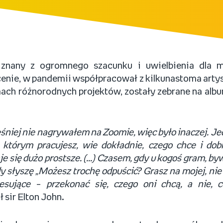
 znany z ogromnego szacunku i uwielbienia dla 
enie, w pandemii współpracował z kilkunastoma artys
ach różnorodnych projektów, zostały zebrane na al
niej nie nagrywałem na Zoomie, więc było inaczej. Je
 którym pracujesz, wie dokładnie, czego chce i dob
e się dużo prostsze. (...) Czasem, gdy u kogoś gram, b
dy słyszę „Możesz trochę odpuścić? Grasz na mojej, nie 
resujące
–
przekonać się, czego oni chcą, a nie,
sir Elton John.