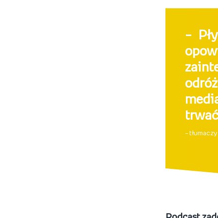
– Pły
opow
zain
odró
media
trwać
– tłumaczy
Podcast zade