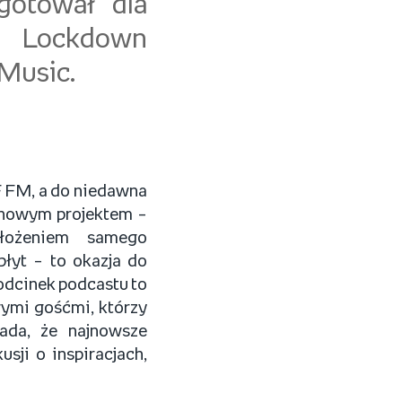
ygotował dla
e Lockdown
 Music.
MF FM, a do niedawna
e nowym projektem –
łożeniem samego
łyt – to okazja do
odcinek podcastu to
ymi gośćmi, którzy
ada, że najnowsze
sji o inspiracjach,