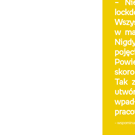
– Ni
lockd
Wszys
w mar
Nigd
poję
Powie
skoro
Tak z
utwór
wpad
prac
– wspomina