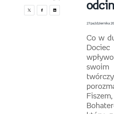
odcin
27 października 2
Co w d
Dociec 
wpływo
swoim 
twórczy
porozma
Fiszem,
Bohater