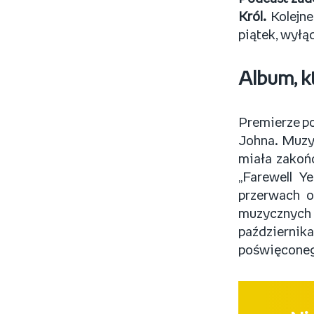
Król.
Kolejn
piątek, wyłą
Album, k
Premierze po
Johna. Muzyk
miała zakoń
„Farewell Y
przerwach o
muzycznych
październik
poświęconego