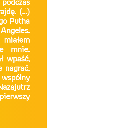
 podczas
dę. (...)
ego Putha
Angeles.
e miałem
e mnie.
ł wpaść,
e nagrać.
z wspólny
Nazajutrz
pierwszy