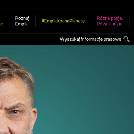
Poznaj
Różne pasje.
#EmpikKochaPlanetę
we
Empik
Równi ludzie
Wyszukaj informacje prasowe