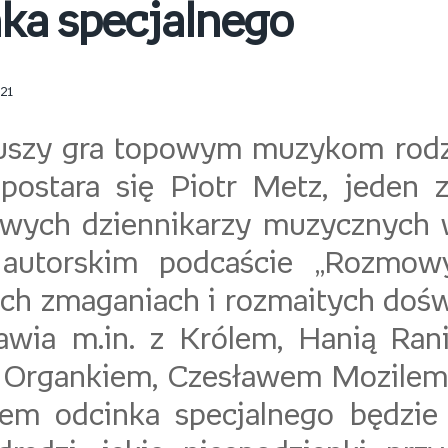
ka specjalnego
021
uszy gra topowym muzykom rodz
postara się Piotr Metz, jeden z
wych dziennikarzy muzycznych 
autorskim podcaście „Rozmow
ch zmaganiach i rozmaitych doś
wia m.in. z Królem, Hanią Rani
 Organkiem, Czesławem Mozilem 
em odcinka specjalnego będzie 