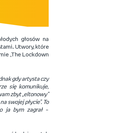
młodych głosów na
tami. Utwory, które
bumie „The Lockdown
dnak gdy artysta czy
rze się komunikuje,
ywam zbyt „eltonowy”
na swojej płycie”. To
 co ja bym zagrał
–