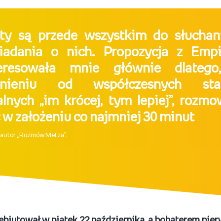
ty są przede wszystkim do słuchani
iadania o nich. Propozycja z Emp
teresowała mnie głównie dlateg
żnieniu od współczesnych sta
lnych „im krócej, tym lepiej”, rozm
 w założeniu co najmniej 30 minut
 autor „Rozmów Metza”.
biutował w piątek 22 października, a bohaterem pier