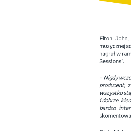
Elton John,
muzycznej sc
nagrał w ram
Sessions”.
–
Nigdy wcześ
producent, z
wszystko staj
i dobrze, kie
bardzo inte
skomentował 