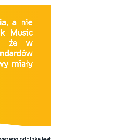
a, a nie
ik Music
o, że w
ndardów
owy miały
wszego odcinka jest