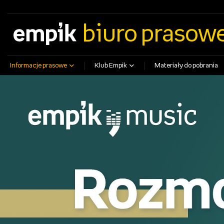
empik.com
empikfoto.pl
empikbilety.pl
EmpikGO
biuro prasow
Informacje prasowe
Klub Empik
Materiały do pobrania