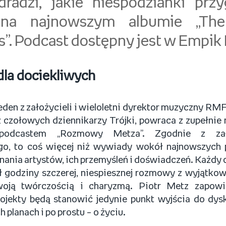
dradzi, jakie niespodzianki prz
na najnowszym albumie „Th
s”. Podcast dostępny jest w Empik
dla dociekliwych
jeden z założycieli i wieloletni dyrektor muzyczny R
z czołowych dziennikarzy Trójki, powraca z zupełni
 podcastem „Rozmowy Metza”. Zgodnie z za
o, to coś więcej niż wywiady wokół najnowszych p
nania artystów, ich przemyśleń i doświadczeń. Każdy 
 godziny szczerej, niespiesznej rozmowy z wyjątkow
woją twórczością i charyzmą. Piotr Metz zapowi
jekty będą stanowić jedynie punkt wyjścia do dysku
 planach i po prostu – o życiu.