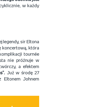
yklicznie, w każdy
 legendy, sir Eltona
ę koncertową, która
omplikacji tournée
sta nie próżnuje w
twórczy, a efektem
s”
. Już w środę 27
a z Eltonem Johnem