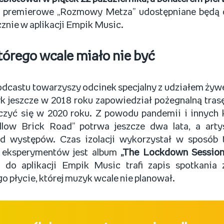
e premierowe „Rozmowy Metza” udostępniane będą c
cznie w aplikacji Empik Music.
tórego wcale miało nie być
dcastu towarzyszy odcinek specjalny z udziałem żywej
 jeszcze w 2018 roku zapowiedział pożegnalną tras
czyć się w 2020 roku. Z powodu pandemii i innych k
ellow Brick Road” potrwa jeszcze dwa lata, a arty
d występów. Czas izolacji wykorzystał w sposób 
 eksperymentów jest album
„The Lockdown Session
a do aplikacji Empik Music trafi zapis spotkani
 płycie, której muzyk wcale nie planował.