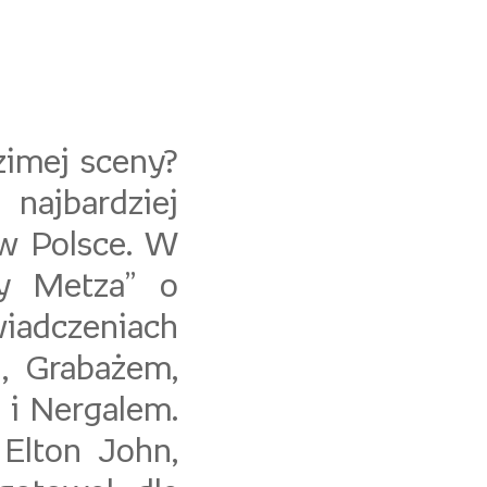
imej sceny?
 najbardziej
w Polsce. W
y Metza” o
wiadczeniach
, Grabażem,
i Nergalem.
Elton John,