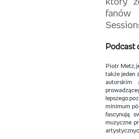
który z
fanów 
Session
Podcast 
Piotr Metz, 
także jeden 
autorskim
prowadząceg
lepszego poz
minimum pół
fascynują s
muzyczne pro
artystycznych