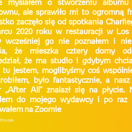
e myślałem o stworzeniu albumu
ownu, ale sprawiło mi to ogromną fraj
tko zaczęło się od spotkania Charli
cu 2020 roku w restauracji w Los 
y wcześniej go nie poznałem i ni
cia, że mieszka cztery domy od
dział, że ma studio i gdybym chcia
 tu jestem, moglibyśmy coś wspólni
robiłem, było fantastycznie, a nas
 „After All” znalazł się na płycie. 
łem do mojego wydawcy i po raz 
owałem na Zoomie
ł muzyk.