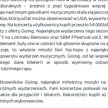
rdzo owocny. Od początku roku w sprzedaży w Going.
lturalnych – średnio o pięć tygodniowo więcej 
pu nad innym gatunkami muzycznymi stała się jeszcze
dów, którą od lat można obserwować w USA, wywarła 
enę. Na koncerty użytkownicy kupili przeszło 54 000 bi
y z oferty Going. Największe wydarzenia tego sezonu
Y na Lotnisku Bemowo oraz SBM FFestival vol.5. Ws
 element: były one w całości lub głównie skupione na
zuje, to właśnie młodzi fani hip-hopu z najwię
 powrotu wydarzeń muzycznych.
Going. od lat wspie
atego dane bileterii w sposób wymierny odzwie
rodzimego rapu.
tkowników Going. najwięksi miłośnicy muzyki na 
óżnych wydarzeniach. Fani koncertów polowali na b
 także dla przyjaciół i bliskich. Rekordziści kupili 
bionych wykonawców.