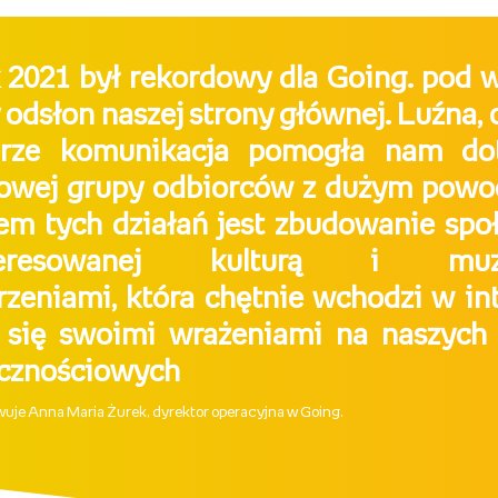
 2021 był rekordowy dla Going. pod
y odsłon naszej strony głównej. Luźna, 
rze komunikacja pomogła nam do
owej grupy odbiorców z dużym powo
em tych działań jest zbudowanie spo
nteresowanej kulturą i muz
zeniami, która chętnie wchodzi w int
i się swoimi wrażeniami na naszych 
ecznościowych
uje Anna Maria Żurek, dyrektor operacyjna w Going.