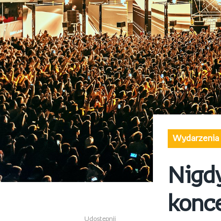
Wydarzenia
Nigdy
konc
Udostępnij