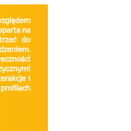
 względem
oparta na
trzeć do
dzeniem.
łeczności
ycznymi
erakcje i
profilach