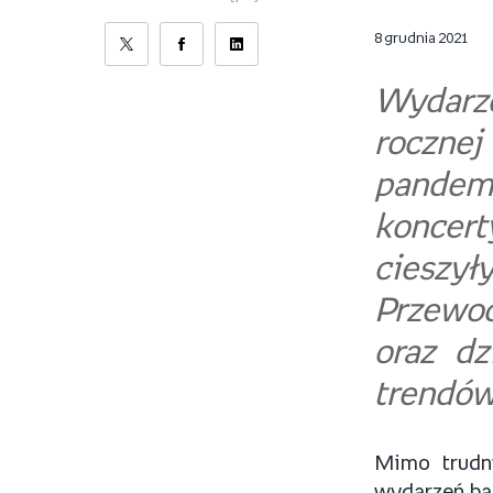
8 grudnia 2021
Wydarz
roczn
pandemi
koncert
cieszy
Przewod
oraz dz
trendów
Mimo trudn