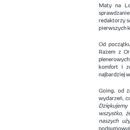
Maty na Lo
sprawdzanie 
redaktorzy s
pierwszych k
Od początku
Razem z Org
plenerowych
komfort i z
najbardziej 
Going. od z
wydarzeń, co
Dziękujemy 
wszystko, ż
naszych uży
podsumowuje