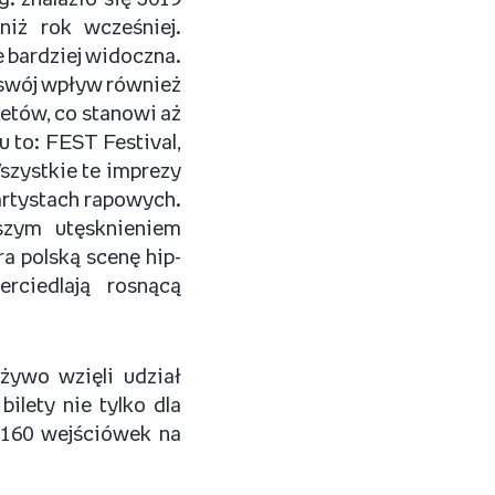
 znalazło się 3019
niż rok wcześniej.
 bardziej widoczna.
swój wpływ również
letów, co stanowi aż
 to: FEST Festival,
zystkie te imprezy
 artystach rapowych.
kszym utęsknieniem
ra polską scenę hip-
rciedlają rosnącą
żywo wzięli udział
ilety nie tylko dla
aż 160 wejściówek na