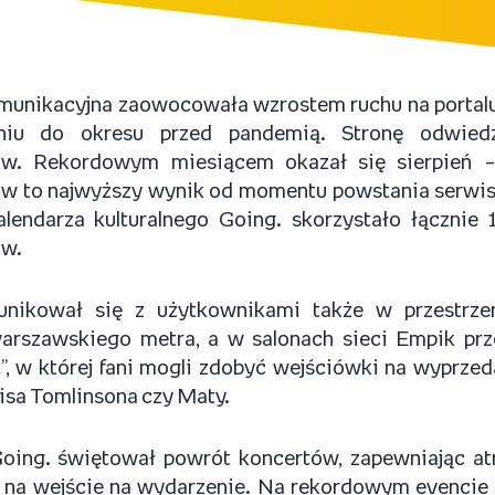
omunikacyjna zaowocowała wzrostem ruchu na portalu
iu do okresu przed pandemią. Stronę odwied
w. Rekordowym miesiącem okazał się sierpień – 
w to najwyższy wynik od momentu powstania serwisu
kalendarza kulturalnego Going. skorzystało łącznie
ów.
nikował się z użytkownikami także w przestrzen
arszawskiego metra, a w salonach sieci Empik pr
t”, w której fani mogli zdobyć wejściówki na wyprzed
isa Tomlinsona czy Maty.
oing. świętował powrót koncertów, zapewniając atr
 na wejście na wydarzenie. Na rekordowym evencie 