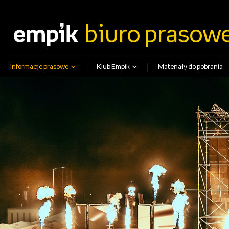
empik.com
empikfoto.pl
empikbilety.pl
EmpikGO
biuro prasow
Informacje prasowe
Klub Empik
Materiały do pobrania