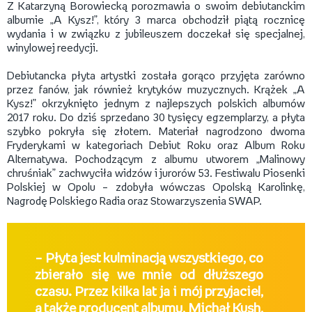
Z Katarzyną Borowiecką porozmawia o swoim debiutanckim
albumie „A Kysz!”, który 3 marca obchodził piątą rocznicę
wydania i w związku z jubileuszem doczekał się specjalnej,
winylowej reedycji.
Debiutancka płyta artystki została gorąco przyjęta zarówno
przez fanów, jak również krytyków muzycznych. Krążek „A
Kysz!” okrzyknięto jednym z najlepszych polskich albumów
2017 roku. Do dziś sprzedano 30 tysięcy egzemplarzy, a płyta
szybko pokryła się złotem. Materiał nagrodzono dwoma
Fryderykami w kategoriach Debiut Roku oraz Album Roku
Alternatywa. Pochodzącym z albumu utworem „Malinowy
chruśniak” zachwyciła widzów i jurorów 53. Festiwalu Piosenki
Polskiej w Opolu – zdobyła wówczas Opolską Karolinkę,
Nagrodę Polskiego Radia oraz Stowarzyszenia SWAP.
– Płyta jest kulminacją wszystkiego, co
zbierało się we mnie od dłuższego
czasu. Przez kilka lat ja i mój przyjaciel,
a także producent albumu, Michał Kush,