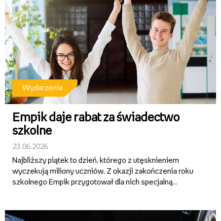
Wydarzenia
Empik daje rabat za świadectwo
szkolne
23.06.2026
Najbliższy piątek to dzień, którego z utęsknieniem
wyczekują miliony uczniów. Z okazji zakończenia roku
szkolnego Empik przygotował dla nich specjalną
promocję. Aby z niej skorzystać, wystarczy tegoroczne
świadectwo szkolne. Bez względu na to, co jest wpisane
w rubryce z...