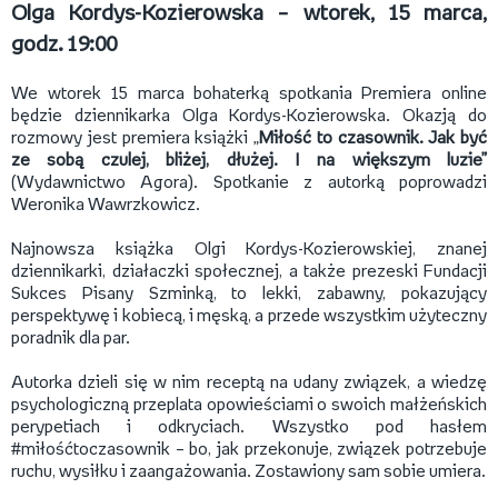
Olga Kordys-Kozierowska – wtorek, 15 marca,
godz. 19:00
We wtorek 15 marca bohaterką spotkania Premiera online
będzie dziennikarka Olga Kordys-Kozierowska. Okazją do
rozmowy jest premiera książki „
Miłość to czasownik. Jak być
ze sobą czulej, bliżej, dłużej. I na większym luzie”
(Wydawnictwo Agora). Spotkanie z autorką poprowadzi
Weronika Wawrzkowicz.
Najnowsza książka Olgi Kordys-Kozierowskiej, znanej
dziennikarki, działaczki społecznej, a także prezeski Fundacji
Sukces Pisany Szminką, to lekki, zabawny, pokazujący
perspektywę i kobiecą, i męską, a przede wszystkim użyteczny
poradnik dla par.
Autorka dzieli się w nim receptą na udany związek, a wiedzę
psychologiczną przeplata opowieściami o swoich małżeńskich
perypetiach i odkryciach. Wszystko pod hasłem
#miłośćtoczasownik – bo, jak przekonuje, związek potrzebuje
ruchu, wysiłku i zaangażowania. Zostawiony sam sobie umiera.