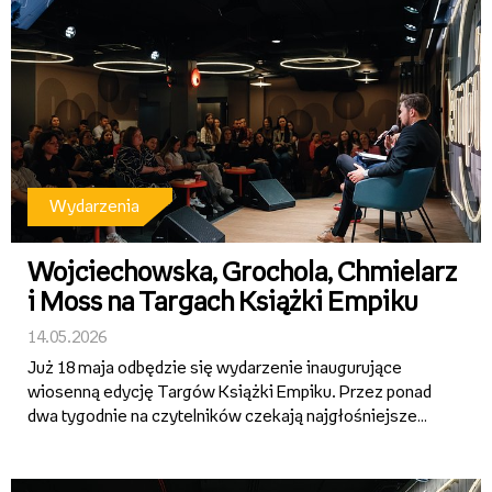
Wydarzenia
Wojciechowska, Grochola, Chmielarz
i Moss na Targach Książki Empiku
14.05.2026
Już 18 maja odbędzie się wydarzenie inaugurujące
wiosenną edycję Targów Książki Empiku. Przez ponad
dwa tygodnie na czytelników czekają najgłośniejsze
premiery, spotkania z ulubionymi autorami,
emocjonujące rozmowy o literaturze oraz specjalne
promocje – w tym 2+1 w salo...