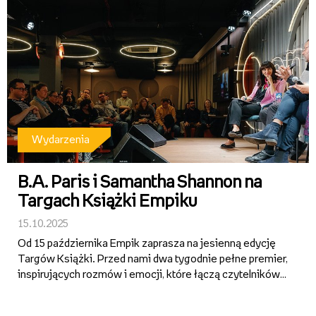
Wydarzenia
B.A. Paris i Samantha Shannon na
Targach Książki Empiku
15.10.2025
Od 15 października Empik zaprasza na jesienną edycję
Targów Książki. Przed nami dwa tygodnie pełne premier,
inspirujących rozmów i emocji, które łączą czytelników z
autorami w całej Polsce. W programie znalazło się 10
wydarzeń w warszawskim Klubie Empik oraz otwarte