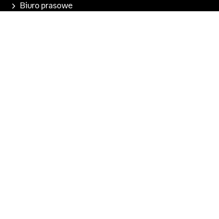
Biuro prasowe
Poznaj Empik
Nasze produkty
Empik Pasje
Marketplace
Pobierz aplikację
Kontakt dla mediów
media@empik.com