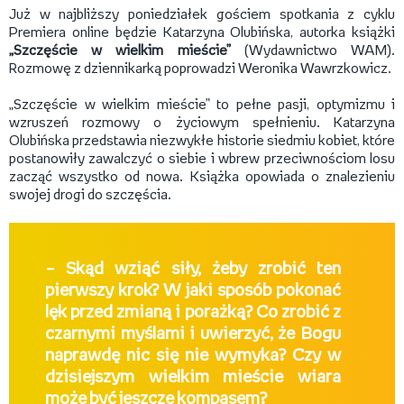
Już w najbliższy poniedziałek gościem spotkania z cyklu
Premiera online będzie Katarzyna Olubińska, autorka książki
„Szczęście w wielkim mieście”
(Wydawnictwo WAM).
Rozmowę z dziennikarką poprowadzi Weronika Wawrzkowicz.
„Szczęście w wielkim mieście” to pełne pasji, optymizmu i
wzruszeń rozmowy o życiowym spełnieniu. Katarzyna
Olubińska przedstawia niezwykłe historie siedmiu kobiet, które
postanowiły zawalczyć o siebie i wbrew przeciwnościom losu
zacząć wszystko od nowa. Książka opowiada o znalezieniu
swojej drogi do szczęścia.
– Skąd wziąć siły, żeby zrobić ten
pierwszy krok? W jaki sposób pokonać
lęk przed zmianą i porażką? Co zrobić z
czarnymi myślami i uwierzyć, że Bogu
naprawdę nic się nie wymyka? Czy w
dzisiejszym wielkim mieście wiara
może być jeszcze kompasem?