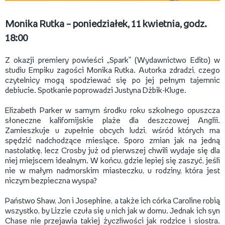
Monika Rutka – poniedziałek, 11 kwietnia, godz.
18:00
Z okazji premiery powieści „Spark” (Wydawnictwo Edito) w
studiu Empiku zagości Monika Rutka. Autorka zdradzi, czego
czytelnicy mogą spodziewać się po jej pełnym tajemnic
debiucie. Spotkanie poprowadzi Justyna Dżbik-Kluge.
Elizabeth Parker w samym środku roku szkolnego opuszcza
słoneczne kalifornijskie plaże dla deszczowej Anglii.
Zamieszkuje u zupełnie obcych ludzi, wśród których ma
spędzić nadchodzące miesiące. Sporo zmian jak na jedną
nastolatkę, lecz Crosby już od pierwszej chwili wydaje się dla
niej miejscem idealnym. W końcu, gdzie lepiej się zaszyć, jeśli
nie w małym nadmorskim miasteczku, u rodziny, która jest
niczym bezpieczna wyspa?
Państwo Shaw, Jon i Josephine, a także ich córka Caroline robią
wszystko, by Lizzie czuła się u nich jak w domu. Jednak ich syn
Chase nie przejawia takiej życzliwości jak rodzice i siostra.