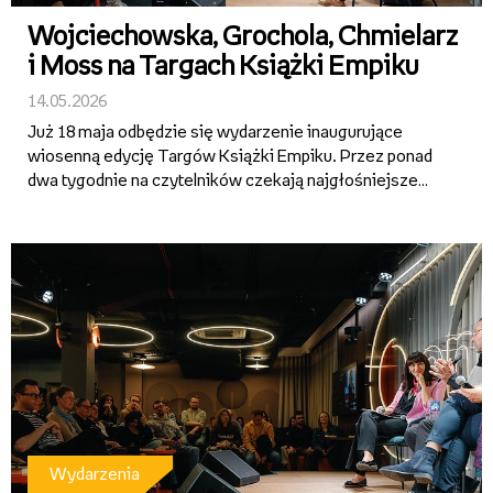
Wojciechowska, Grochola, Chmielarz
i Moss na Targach Książki Empiku
14.05.2026
Już 18 maja odbędzie się wydarzenie inaugurujące
wiosenną edycję Targów Książki Empiku. Przez ponad
dwa tygodnie na czytelników czekają najgłośniejsze
premiery, spotkania z ulubionymi autorami,
emocjonujące rozmowy o literaturze oraz specjalne
promocje – w tym 2+1 w salo...
Wydarzenia