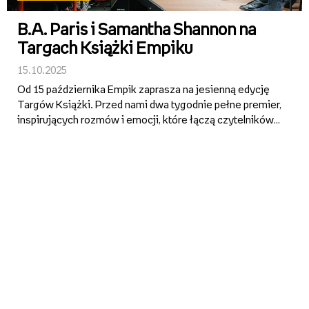
B.A. Paris i Samantha Shannon na
Targach Książki Empiku
15.10.2025
Od 15 października Empik zaprasza na jesienną edycję
Targów Książki. Przed nami dwa tygodnie pełne premier,
inspirujących rozmów i emocji, które łączą czytelników z
autorami w całej Polsce. W programie znalazło się 10
wydarzeń w warszawskim Klubie Empik oraz otwarte
sesj...