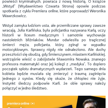
powieści kryminalnych, powraca z nową historią. O książce
„Wstyd” (Wydawnictwo Czwarta Strona) opowie podczas
spotkania z cyklu Premiera online, które poprowadzi Weronika
Wawrzkowicz.
Wstyd zamyka ludziom usta, ale przemilczane sprawy zawsze
wracają. Julia Karlińska, była policjantka nazywana Karlą, uczy
historii w liceum medycznym i samotnie wychowuje
nastoletnich bliźniaków. Mundur odwiesiła po tragicznej
śmierci męża, policjanta, który zginął w wypadku
motocyklowym. Sprawcy nigdy nie odnaleziono. Ale duchy
przeszłości się obudzą, gdy Śmierszynem, miastem Karlińskiej,
wstrząśnie wieść o zabójstwie Sławomira Nowaka, znanego
profesora matematyki oraz jej kolegi z „medyka”. To dopiero
początek splotu dramatycznych wydarzeń. Tego samego dnia
kobieta będzie musiała się zmierzyć z traumą zaginięcia
jednego z synów. Kiedy się okaże, że chłopiec nie żyje,
instynkt śledczy podpowie Karli, że obie sprawy należy
połączyć w jedno śledztwo.