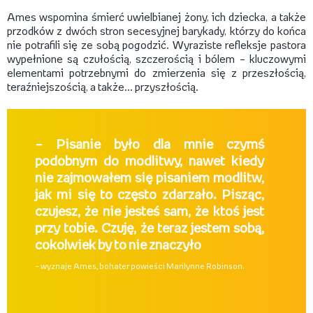
Ames wspomina śmierć uwielbianej żony, ich dziecka, a także
przodków z dwóch stron secesyjnej barykady, którzy do końca
nie potrafili się ze sobą pogodzić. Wyraziste refleksje pastora
wypełnione są czułością, szczerością i bólem – kluczowymi
elementami potrzebnymi do zmierzenia się z przeszłością,
teraźniejszością, a także... przyszłością.
– Pisanie było dla mnie czymś
podobnym do modlitwy, nawet kiedy
nie zajmowałem się pisaniem modlitw,
jak mi się to często zdarzało. Pisząc,
czujesz, że nie jesteś sam, że ktoś jest
przy tobie. Czuję, że teraz jestem sobą,
cokolwiek by to nie znaczyło
– wyznaje Ames, bohater powieści Marilynne Robinson.