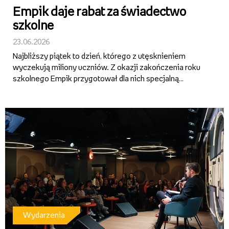
Empik daje rabat za świadectwo
szkolne
23.06.2026
Najbliższy piątek to dzień, którego z utęsknieniem
wyczekują miliony uczniów. Z okazji zakończenia roku
szkolnego Empik przygotował dla nich specjalną
promocję. Aby z niej skorzystać, wystarczy tegoroczne
świadectwo szkolne. Bez względu na to, co jest wpisane
w rubryce z...
Wydarzenia