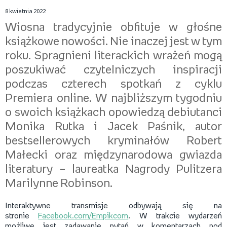
8 kwietnia 2022
Wiosna tradycyjnie obfituje w głośne
książkowe nowości. Nie inaczej jest w tym
roku. Spragnieni literackich wrażeń mogą
poszukiwać czytelniczych inspiracji
podczas czterech spotkań z cyklu
Premiera online. W najbliższym tygodniu
o swoich książkach opowiedzą debiutanci
Monika Rutka i Jacek Paśnik, autor
bestsellerowych kryminałów Robert
Małecki oraz międzynarodowa gwiazda
literatury – laureatka Nagrody Pulitzera
Marilynne Robinson.
Interaktywne transmisje odbywają się na
stronie
Facebook.com/Empikcom
. W trakcie wydarzeń
możliwe jest zadawanie pytań w komentarzach pod