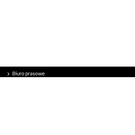
Biuro prasowe
Poznaj Empik
Nasze produkty
Empik Pasje
Marketplace