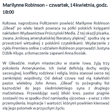
Marilynne Robinson – czwartek, 14 kwietnia, godz.
18:00
Kultowa, nagrodzona Pulitzerem powieść Marilynne Robinson
„Gilead” po wielu latach powraca na półki polskich księgarni
nakładem Wydawnictwa Prószyński Media. Z tej okazji pisarka,
zwana „królową amerykańskiej literatury pięknej”, spotka się w
przestrzeni wirtualnej z polskimi czytelnikami. Wydarzenie z
cyklu Premiera online z udziałem Robinson poprowadzi Justyna
Dżbik-Kluge, a tłumaczenie zapewni Anna Rosiak.
W Gileadzie, małym miasteczku w stanie Iowa, żyją trzy
pokolenia Amerykanów. Ich świat definiują duchy wojny
secesyjnej, konflikty rodzinne i religia, która stanowi serce tej
zamkniętej wspólnoty. Od dekad czuwa nad nią kalwiński
pastor, wielebny John Ames. „Gilead” to pożegnalny list
kaznodziei do jego siedmioletniego syna z drugiego
małżeństwa. Przewidując swój bliski kres, pastor pragnie
zostawić mu w spadku choć namiastkę ojcostwa – a wraz z nim
przemyślenia, inspiracje i wartości, którymi powinien kierować
się jego potomek w przyszłym życiu.