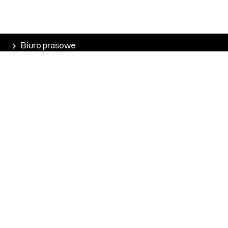
Biuro prasowe
Poznaj Empik
Nasze produkty
Empik Pasje
Marketplace
Pobierz aplikację