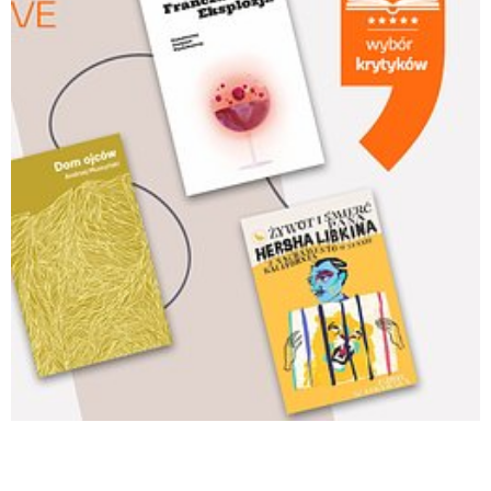
Empik_UL_WyborKrytykow_28042022_1920x1080.j
Pobierz