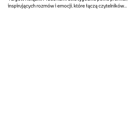
inspirujących rozmów i emocji, które łączą czytelników z
autorami w całej Polsce. W programie znalazło się 10
wydarzeń w warszawskim Klubie Empik oraz otwarte
sesj...