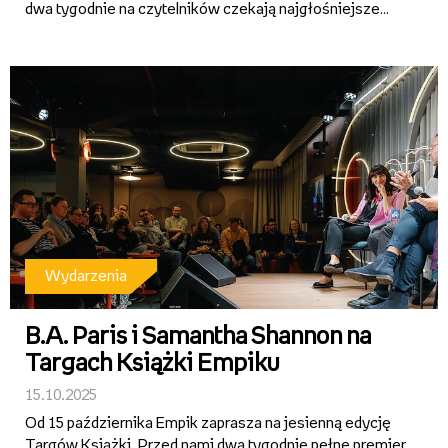
dwa tygodnie na czytelników czekają najgłośniejsze
premiery, spotkania z ulubionymi autorami,
emocjonujące rozmowy o literaturze oraz specjalne
promocje – w tym 2+1 w salo...
Wydarzenia
B.A. Paris i Samantha Shannon na
Targach Książki Empiku
15.10.2025
Od 15 października Empik zaprasza na jesienną edycję
Targów Książki. Przed nami dwa tygodnie pełne premier,