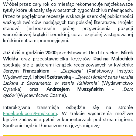
Wróbel przez cały rok co miesiąc rekomenduje najciekawsze
tytuły, które ukazały się w ostatnich tygodniach lub miesiącach.
Przez te pogłębione recenzje wskazuje szerokiej publiczności
ważnych twórców, nadających ton polskiej literaturze. Projekt
stanowi jednocześnie próbę przywrócenia pozycji
wartościowej krytyki literackiej, coraz częściej zastępowanej
krótkimi notkami promocyjnymi.
Już dziś o godzinie 20:00
przedstawiciel Unii Literackiej
Mirek
Wlekły
oraz przedstawicielka krytyków
Paulina Małochleb
spotkają się z autorami książek recenzowanych w kwietniu:
Jerzym Franczakiem
–
„Eksplozja”
(Państwowy Instytut
Wydawniczy),
Ishbel Szatrawską
–
„Żywot i śmierć pana Hersha
Libkina z Sacramento w stanie Kalifornia”
(Wydawnictwo
Cyranka) oraz
Andrzejem Muszyńskim
–
„Dom
ojców”
(Wydawnictwo Czarne).
Interaktywna transmisja odbędzie się na stronie
Facebook.com/Empikcom
. W trakcie wydarzenia możliwe
będzie zadawanie pytań w komentarzach pod streamingiem.
Spotkanie będzie tłumaczone na język migowy.