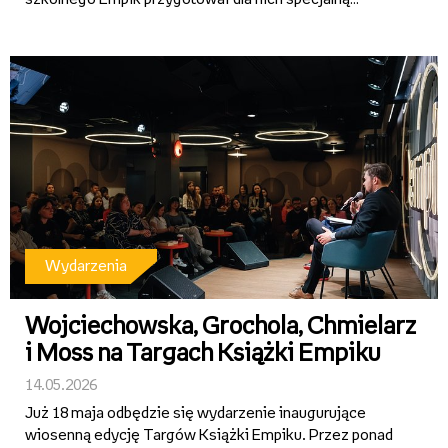
promocję. Aby z niej skorzystać, wystarczy tegoroczne
świadectwo szkolne. Bez względu na to, co jest wpisane
w rubryce z...
Wydarzenia
Wojciechowska, Grochola, Chmielarz
i Moss na Targach Książki Empiku
14.05.2026
Już 18 maja odbędzie się wydarzenie inaugurujące
wiosenną edycję Targów Książki Empiku. Przez ponad