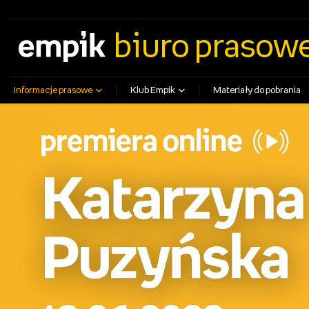
empik.com
empikfoto.pl
empikbilety.pl
EmpikGO
biuro prasow
Informacje prasowe
Klub Empik
Materiały do pobrania