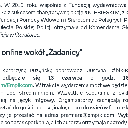
ze. W 2019, roku wspólnie z Fundacją wydawnictwa
ła z sukcesem charytatywną akcję #NIEBIESKIM, z k
undacji Pomocy Wdowom i Sierotom po Poległych Pol
stulecia Polskiej Policji otrzymała od Komendanta 
icja w literaturze
.
 online wokół „Żadanicy”
 Katarzyną Puzyńską poprowadzi Justyna Dżbik-
ja odbędzie się 13 czerwca o godz. 18
om/Empikcom
.
W trakcie wydarzenia możliwe będzie
h pod streamingiem. Wszystkie spotkania z cykl
 są na język migowy. Organizatorzy zachęcają 
ytań do gości lub oryginalnych pozdrowień w formie 
ży je przesłać na adres premiera@empik.com. Wyb
podczas spotkania, a ich autorzy otrzymają nagrody.