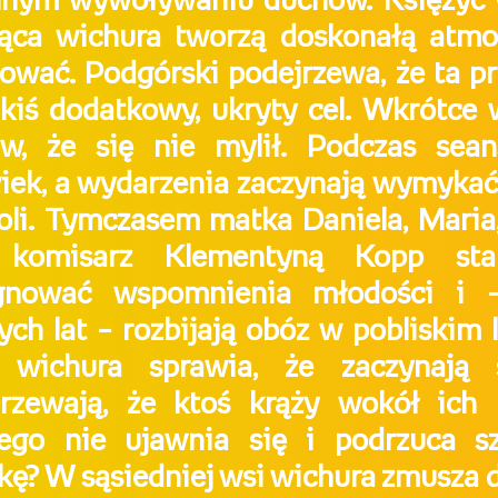
nym wywoływaniu duchów. Księżyc w
jąca wichura tworzą doskonałą atmo
ować. Podgórski podejrzewa, że ta p
kiś dodatkowy, ukryty cel. Wkrótce
w, że się nie mylił. Podczas sean
iek, a wydarzenia zaczynają wymykać
oli. Tymczasem matka Daniela, Maria
 komisarz Klementyną Kopp star
ęgnować wspomnienia młodości i 
ch lat – rozbijają obóz w pobliskim l
o wichura sprawia, że zaczynają 
rzewają, że ktoś krąży wokół ich 
zego nie ujawnia się i podrzuca s
zkę? W sąsiedniej wsi wichura zmusza 