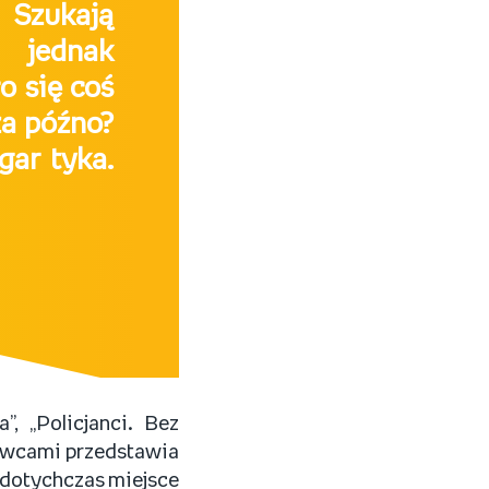
 Szukają
 jednak
o się coś
za późno?
gar tyka.
”, „Policjanci. Bez
mówcami przedstawia
to dotychczas miejsce