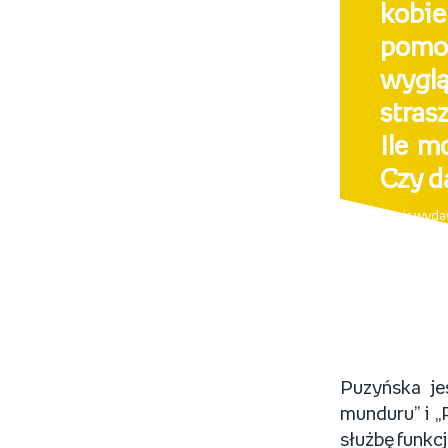
kobi
pomo
wyglą
stras
Ile m
Czy d
– opis wyd
Puzyńska jes
munduru” i „
służbę funkcj