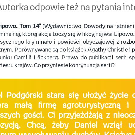
Autorka odpowie też na pytania in
Lipowo. Tom 14”
(Wydawnictwo Dowody na istnienie)
inalnej, której akcja toczy się w fikcyjnej wsi Lipowo
asycznego kryminału i powieści obyczajowej z ro
nym. Porównywane są do książek Agathy Christie i 
unku Camilli Läckberg. Prawa do publikacji serii s
estu krajów. Co przyniesie kontynuacja serii?
l Podgórski stara się ułożyć życie
era małą firmę agroturystyczną i 
szych gości. Ci przyjeżdżają z nieo
ozycją. Chcą, żeby Daniel wziął u