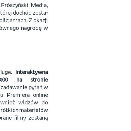
 Prószyński Media,
tórej dochód został
icjantach. Z okazji
Głównego nagrodę w
Kluge.
Interaktywna
:00 na stronie
 zadawanie pytań w
u Premiera online
również widzów do
krótkich materiałów
rane filmy zostaną