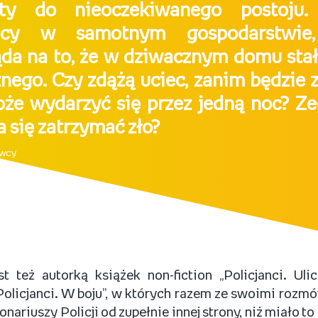
ety do nieoczekiwanego postoju.
cy w samotnym gospodarstwie,
da na to, że w dziwacznym domu stał
znego. Czy zdążą uciec, zanim będzie 
oże wydarzyć się przez jedną noc? Ze
a się zatrzymać zło?
awcy
t też autorką książek non-fiction „Policjanci. Ulica
Policjanci. W boju”, w których razem ze swoimi roz
onariuszy Policji od zupełnie innej strony, niż miało 