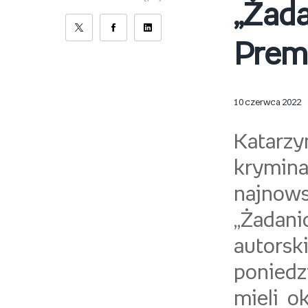
„Żada
Premi
10 czerwca 2022
Katarzy
krymin
najnow
„Żadan
autorsk
poniedz
mieli o