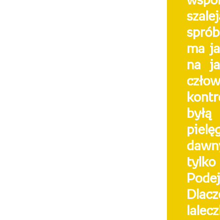
wspól
szale
sprób
ma ja
na ja
człow
kontr
byłą
piel
dawny
tylk
Podej
Dlac
lalec