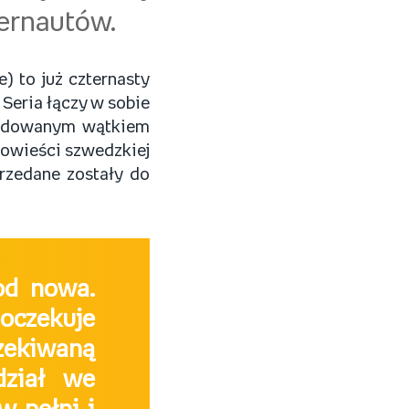
ternautów.
 to już czternasty
. Seria łączy w sobie
zbudowanym wątkiem
powieści szwedzkiej
przedane zostały do
 od nowa.
oczekuje
czekiwaną
dział we