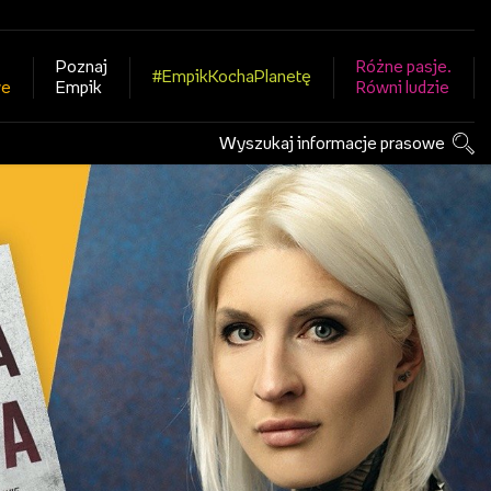
Poznaj
Różne pasje.
#EmpikKochaPlanetę
we
Empik
Równi ludzie
Wyszukaj informacje prasowe