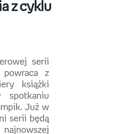
a z cyklu
erowej serii
, powraca z
ery książki
w spotkaniu
Empik. Już w
ni serii będą
j najnowszej