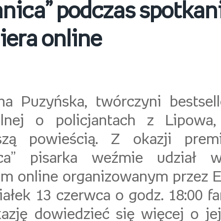
nica” podczas spotkani
era online
na Puzyńska, twórczyni bestsell
alnej o policjantach z Lipowa
szą powieścią. Z okazji premi
ica” pisarka weźmie udział 
im online organizowanym przez 
iałek 13 czerwca o godz. 18:00 fa
kazję dowiedzieć się więcej o je