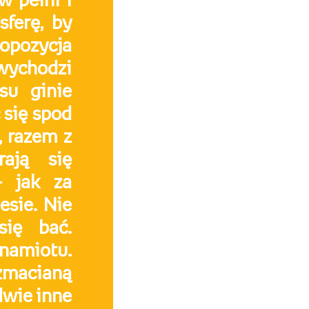
 pełni i
sferę, by
ropozycja
 wychodzi
su ginie
 się spod
, razem z
ają się
– jak za
esie. Nie
się bać.
namiotu.
zmacianą
dwie inne