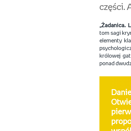
części. 
„Żadanica. 
tom sagi krym
elementy kl
psychologicz
królowej gat
ponad dwudzi
Danie
Otwi
pierw
prop