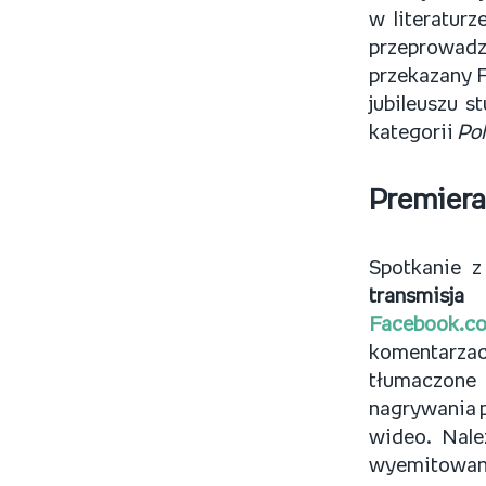
w literatur
przeprowadzi
przekazany F
jubileuszu 
kategorii
Pol
Premiera
Spotkanie z
transmis
Facebook.c
komentarzac
tłumaczone
nagrywania p
wideo. Nale
wyemitowane 