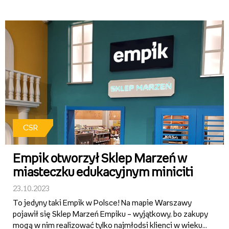
muzyka oraz komunikaty głosowe, a osoby w spektrum
autyzmu i ADHD będą mogły skorzystać z
pierwszeństwa obsługi. Ciche...
CSR
Empik otworzył Sklep Marzeń w
miasteczku edukacyjnym miniciti
23.10.2023
To jedyny taki Empik w Polsce! Na mapie Warszawy
pojawił się Sklep Marzeń Empiku – wyjątkowy, bo zakupy
mogą w nim realizować tylko najmłodsi klienci w wieku