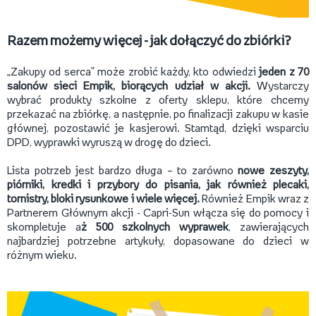
Razem możemy więcej - jak dołączyć do zbiórki?
„Zakupy od serca” może zrobić każdy, kto odwiedzi
jeden z 70
salonów sieci Empi
k, biorących udział w akcji.
Wystarczy
wybrać produkty szkolne z oferty sklepu, które chcemy
przekazać na zbiórkę, a następnie, po finalizacji zakupu w kasie
głównej, pozostawić je kasjerowi. Stamtąd, dzięki wsparciu
DPD, wyprawki wyruszą w drogę do dzieci.
Lista potrzeb jest bardzo długa – to zarówno
nowe zeszyty,
piórniki, kredki i przybory do pisania, jak również plecaki,
tornistry, bloki rysunkowe i wiele więcej.
Również Empik wraz z
Partnerem Głównym akcji - Capri-Sun włącza się do pomocy i
skompletuje a
ż 500 szkolnych wyprawek
, zawierających
najbardziej potrzebne artykuły, dopasowane do dzieci w
różnym wieku.