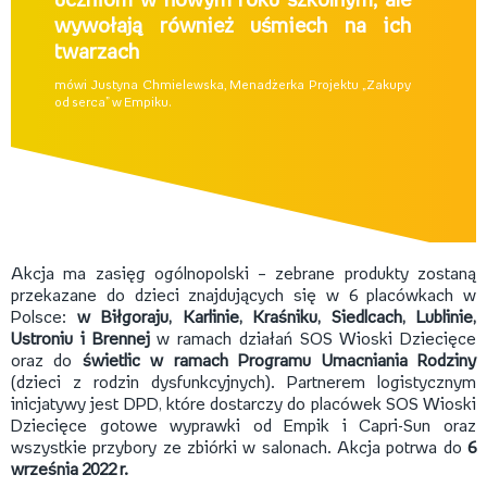
uczniom w nowym roku szkolnym, ale
wywołają również uśmiech na ich
twarzach
mówi Justyna Chmielewska, Menadżerka Projektu „Zakupy
od serca” w Empiku.
Akcja ma zasięg ogólnopolski – zebrane produkty zostaną
przekazane do dzieci znajdujących się w 6 placówkach w
Polsce:
w Biłgoraju, Karlinie, Kraśniku, Siedlcach, Lublinie,
Ustroniu i Brennej
w ramach działań SOS Wioski Dziecięce
oraz do
świetlic w ramach Programu Umacniania Rodziny
(dzieci z rodzin dysfunkcyjnych). Partnerem logistycznym
inicjatywy jest DPD, które dostarczy do placówek SOS Wioski
Dziecięce gotowe wyprawki od Empik i Capri-Sun oraz
wszystkie przybory ze zbiórki w salonach. Akcja potrwa do
6
września 2022 r.