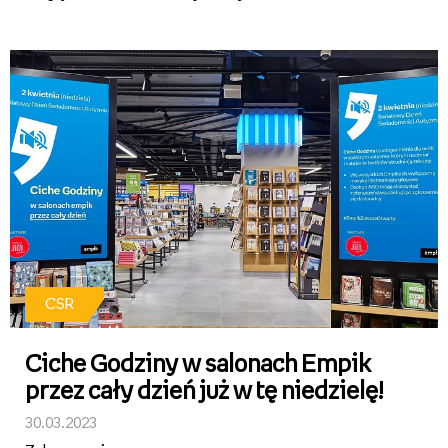
od 6 do 15 lat, i to płacąc specjalną walutą – miniasami.
Salon jest częścią miasteczka edukacyjnego miniciti, w
...
CSR
Ciche Godziny w salonach Empik
przez cały dzień już w tę niedzielę!
30.03.2023