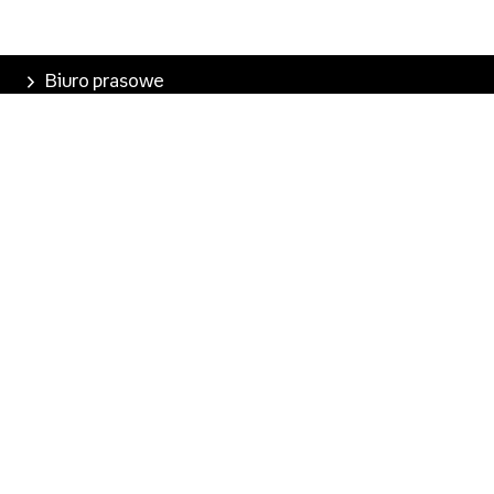
Biuro prasowe
Poznaj Empik
Nasze produkty
Empik Pasje
Marketplace
Pobierz aplikację
Kontakt dla mediów