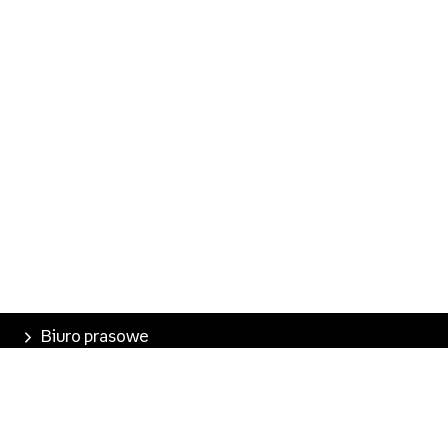
Biuro prasowe
Poznaj Empik
Nasze produkty