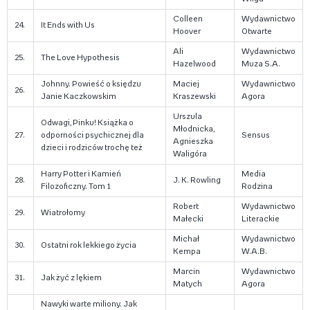
Colleen
Wydawnictwo
24.
It Ends with Us
Hoover
Otwarte
Ali
Wydawnictwo
25.
The Love Hypothesis
Hazelwood
Muza S.A.
Johnny. Powieść o księdzu
Maciej
Wydawnictwo
26.
Janie Kaczkowskim
Kraszewski
Agora
Urszula
Odwagi, Pinku! Książka o
Młodnicka,
27.
odporności psychicznej dla
Sensus
Agnieszka
dzieci i rodziców trochę też
Waligóra
Harry Potter i Kamień
Media
28.
J. K. Rowling
Filozoficzny. Tom 1
Rodzina
Robert
Wydawnictwo
29.
Wiatrołomy
Małecki
Literackie
Michał
Wydawnictwo
30.
Ostatni rok lekkiego życia
Kempa
W.A.B.
Marcin
Wydawnictwo
31.
Jak żyć z lękiem
Matych
Agora
Nawyki warte miliony. Jak