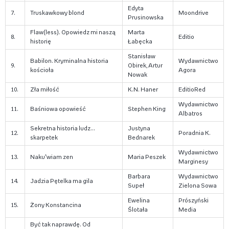
Edyta
7.
Truskawkowy blond
Moondrive
Prusinowska
Flaw(less). Opowiedz mi naszą
Marta
8.
Editio
historię
Łabęcka
Stanisław
Babilon. Kryminalna historia
Wydawnictwo
9.
Obirek, Artur
kościoła
Agora
Nowak
10.
Zła miłość
K.N. Haner
EditioRed
Wydawnictwo
11.
Baśniowa opowieść
Stephen King
Albatros
Sekretna historia ludz...
Justyna
12.
Poradnia K.
skarpetek
Bednarek
Wydawnictwo
13.
Naku*wiam zen
Maria Peszek
Marginesy
Barbara
Wydawnictwo
14.
Jadzia Pętelka ma gila
Supeł
Zielona Sowa
Ewelina
Prószyński
15.
Żony Konstancina
Ślotała
Media
Być tak naprawdę. Od