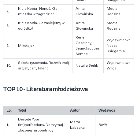
Kicia Kocia i Nunuś. Kto
Anita
Media
7.
mieszka w zagrodzie?
Głowińska
Rodzina
Kicia Kocia. Co zasiejemy w
Anita
Media
8.
ogródku?
Głowińska
Rodzina
Rene
Wydawnictwo
Goscinny,
9.
Mikołajek
Nasza
Jean-Jacques
Księgarnia
Sempe
Szkoła rysowania. Rozwiń swój
Wydawnictwo
10.
Natalia Berlik
artystyczny talent
Wilga
TOP 10 - Literatura młodzieżowa
Lp.
Tytuł
Autor
Wydawca
Despite Your
Marta
1.
(im)perfections. Dotrzymaj
BeYA
Łabęcka
złożonej mi obietnicy