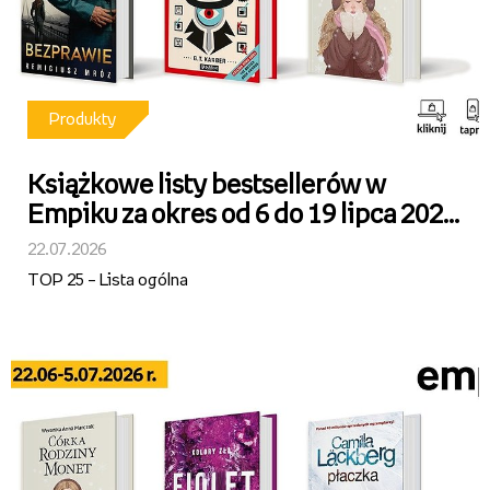
Produkty
Książkowe listy bestsellerów w
Empiku za okres od 6 do 19 lipca 2026
r.
22.07.2026
TOP 25 – Lista ogólna