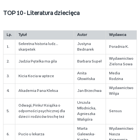
TOP 10 - Literatura dziecięca
Lp.
Tytuł
Autor
Wydawca
Sekretna historia ludz...
Justyna
1.
Poradnia K.
skarpetek
Bednarek
Wydawnictwo
2.
Jadzia Pętelka ma gila
Barbara Supeł
Zielona Sowa
Anita
Media
3.
Kicia Kocia w aptece
Głowińska
Rodzina
Wydawnictwo
4.
Akademia Pana Kleksa
Jan Brzechwa
Wilga
Urszula
Odwagi, Pinku! Książka o
Młodnicka,
5.
odporności psychicznej dla
Sensus
Agnieszka
dzieci i rodziców trochę też
Waligóra
Marta
Wydawnictwo
6.
Pucio u lekarza
Galewska-
Nasza
Kustra
Księgarnia