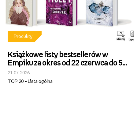
Produkty
Książkowe listy bestsellerów w
Empiku za okres od 22 czerwca do 5
lipca 2026 r.
21.07.2026
TOP 20 – Lista ogólna