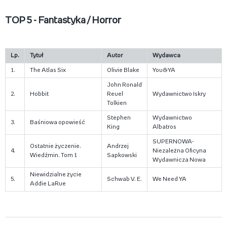
TOP 5 - Fantastyka / Horror
Lp.
Tytuł
Autor
Wydawca
1.
The Atlas Six
Olivie Blake
You&YA
John Ronald
2.
Hobbit
Reuel
Wydawnictwo Iskry
Tolkien
Stephen
Wydawnictwo
3.
Baśniowa opowieść
King
Albatros
SUPERNOWA-
Ostatnie życzenie.
Andrzej
4.
Niezależna Oficyna
Wiedźmin. Tom 1
Sapkowski
Wydawnicza Nowa
Niewidzialne życie
5.
Schwab V. E.
We Need YA
Addie LaRue