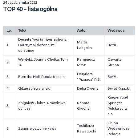
24 października 2022
TOP 40 – lista ogólna
Lp.
Tytuł
Autor
Wydawca
Despite Your (im)perfections.
Marta
1.
Dotrzymaj złożonej mi
BeYA
Łabęcka
obietnicy
Werdykt. Joanna Chyłka. Tom
Remigiusz
Czwarta
2.
16
Mróz
Strona
Herytiera
3.
Burn the Hell. Runda trzecia
BeYA
"Pizgacz" P.S.
4.
Gdzie śpiewają raki
Delia Owens
Świat Książki
Ringier Axel
Zbigniew Ziobro. Prawdziwe
Renata
Springer
5.
oblicze
Grochal
Polska sp. z
o.o.
Grupa
Toshikazu
6.
Zanim wystygnie kawa
Wydawnicza
Kawaguchi
Relacja