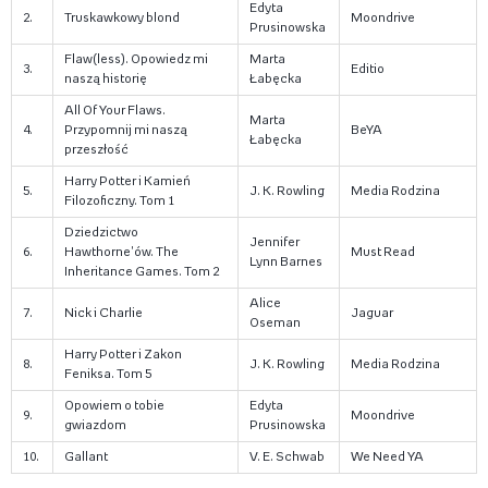
Edyta
2.
Truskawkowy blond
Moondrive
Prusinowska
Flaw(less). Opowiedz mi
Marta
3.
Editio
naszą historię
Łabęcka
All Of Your Flaws.
Marta
4.
Przypomnij mi naszą
BeYA
Łabęcka
przeszłość
Harry Potter i Kamień
5.
J. K. Rowling
Media Rodzina
Filozoficzny. Tom 1
Dziedzictwo
Jennifer
6.
Hawthorne'ów. The
Must Read
Lynn Barnes
Inheritance Games. Tom 2
Alice
7.
Nick i Charlie
Jaguar
Oseman
Harry Potter i Zakon
8.
J. K. Rowling
Media Rodzina
Feniksa. Tom 5
Opowiem o tobie
Edyta
9.
Moondrive
gwiazdom
Prusinowska
10.
Gallant
V. E. Schwab
We Need YA