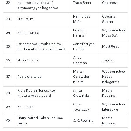
32.
nauczyć się zachowań
Tracy Brian
Onepress
przynoszących bogactwo
Remigiusz
Czwarta
33.
Nie ufaj mu
Mróz
Strona
Leszek
Wydawnictwo
34.
Szachownica
Herman
Muza S.A.
Dziedzictwo Hawthorne'ów.
Jennifer Lynn
35.
Must Read
The Inheritance Games. Tom 2
Barnes
Alice
36.
Nick i Charlie
Jaguar
Oseman
Marta
Wydawnictwo
37.
Pucio u lekarza
Galewska-
Nasza
Kustra
Księgarnia
Kicia Kocia i Nunuś. Kto
Anita
Media
38.
mieszka w zagrodzie?
Głowińska
Rodzina
Olga
Wydawnictwo
39.
Empuzjon
Tokarczuk
Literackie
Harry Potter i Zakon Feniksa.
Media
40.
J. K. Rowling
Tom 5
Rodzina