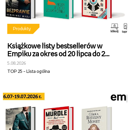
Produkty
Książkowe listy bestsellerów w
Empiku za okres od 20 lipca do 2
sierpnia 2026 r.
5.08.2026
TOP 25 – Lista ogólna