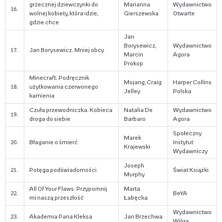
grzecznej dziewczynki do
Marianna
Wydawnictwo
16.
wolnej kobiety, która idzie,
Gierszewska
Otwarte
gdzie chce
Jan
Borysewicz,
Wydawnictwo
17.
Jan Borysewicz. Mniej obcy
Marcin
Agora
Prokop
Minecraft. Podręcznik
Mojang, Craig
Harper Collins
18.
użytkowania czerwonego
Jelley
Polska
kamienia
Czuła przewodniczka. Kobieca
Natalia De
Wydawnictwo
19.
droga do siebie
Barbaro
Agora
Społeczny
Marek
20.
Błaganie o śmierć
Instytut
Krajewski
Wydawniczy
Joseph
21.
Potęga podświadomości
Świat Książki
Murphy
All Of Your Flaws. Przypomnij
Marta
22.
BeYA
mi naszą przeszłość
Łabęcka
Wydawnictwo
23.
Akademia Pana Kleksa
Jan Brzechwa
Wilga