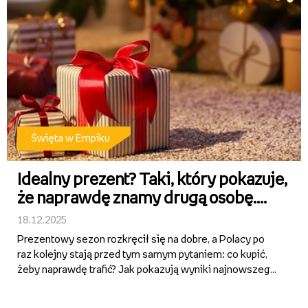
Święta w Empiku
Idealny prezent? Taki, który pokazuje,
że naprawdę znamy drugą osobę.
Nowe badanie Empiku
18.12.2025
Prezentowy sezon rozkręcił się na dobre, a Polacy po
raz kolejny stają przed tym samym pytaniem: co kupić,
żeby naprawdę trafić? Jak pokazują wyniki najnowszego
badania SW Research przeprowadzonego na zlecenie
Empiku, dla 71% respondentów idealny prezent to taki,