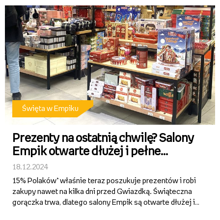
obok rad...
Święta w Empiku
Prezenty na ostatnią chwilę? Salony
Empik otwarte dłużej i pełne
atrakcyjnych ofert
18.12.2024
15% Polaków* właśnie teraz poszukuje prezentów i robi
zakupy nawet na kilka dni przed Gwiazdką. Świąteczna
gorączka trwa, dlatego salony Empik są otwarte dłużej i
będą czynne w najbliższą niedzielę handlową 22 grudnia.