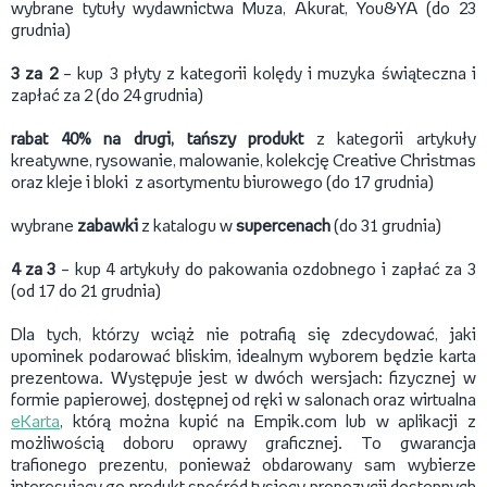
wybrane tytuły wydawnictwa Muza, Akurat, You&YA (do 23
grudnia)
3 za 2
– kup 3 płyty z kategorii kolędy i muzyka świąteczna i
zapłać za 2 (do 24 grudnia)
rabat 40% na drugi, tańszy produkt
z kategorii artykuły
kreatywne, rysowanie, malowanie, kolekcję Creative Christmas
oraz kleje i bloki z asortymentu biurowego (do 17 grudnia)
wybrane
zabawki
z katalogu w
supercenach
(do 31 grudnia)
4 za 3
– kup 4 artykuły do pakowania ozdobnego i zapłać za 3
(od 17 do 21 grudnia)
Dla tych, którzy wciąż nie potrafią się zdecydować, jaki
upominek podarować bliskim, idealnym wyborem będzie karta
prezentowa. Występuje jest w dwóch wersjach: fizycznej w
formie papierowej, dostępnej od ręki w salonach oraz wirtualna
eKarta
, którą można kupić na Empik.com lub w aplikacji z
możliwością doboru oprawy graficznej. To gwarancja
trafionego prezentu, ponieważ obdarowany sam wybierze