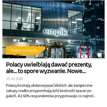
który p...
Święta w Empiku
Polacy uwielbiają dawać prezenty,
ale… to spore wyzwanie. Nowe
badanie Empiku odsłania świąteczne
15.12.2025
dylematy
Polacy kochają obdarowywać bliskich, ale świąteczne
zakupy rzadko przypominają dziś beztroski spacer po
galerii. Aż 60% respondentów przygotowuje co najmniej
pięć upominków, a każdy z nich to osobna łamigłówka:
co wybrać, żeby naprawdę „trafić”? Nic dziwnego, że