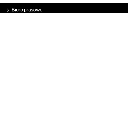
Biuro prasowe
Poznaj Empik
Nasze produkty
Empik Pasje
Marketplace
Pobierz aplikację
Kontakt dla mediów
media@empik.com