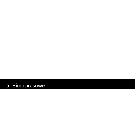
Biuro prasowe
Poznaj Empik
Nasze produkty
Empik Pasje