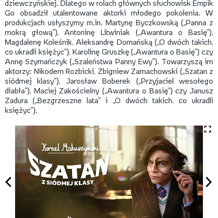
dziewczyńskiej. Dlatego w rolach głównych słuchowisk Empik
Go obsadził utalentowane aktorki młodego pokolenia. W
produkcjach usłyszymy m.in. Martynę Byczkowską („Panna z
mokrą głową”), Antoninę Litwiniak („Awantura o Basię”),
Magdalenę Koleśnik, Aleksandrę Domańską („O dwóch takich,
co ukradli księżyc”), Karolinę Gruszkę („Awantura o Basię”) czy
Annę Szymańczyk („Szaleństwa Panny Ewy”). Towarzyszą im
aktorzy: Nikodem Rozbicki, Zbigniew Zamachowski („Szatan z
siódmej klasy”), Jarosław Boberek („Przyjaciel wesołego
diabła”), Maciej Zakościelny („Awantura o Basię”) czy Janusz
Zadura („Bezgrzeszne lata” i „O dwóch takich, co ukradli
księżyc”).