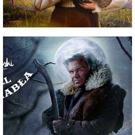
empik_go_makuszynski_dla_mediow_1200x628_pan
Pobierz