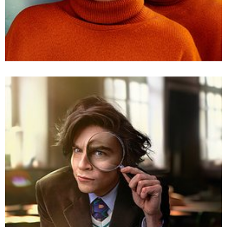
empik_go_makuszynski_dla_mediow_1200x628_o_d
Pobierz