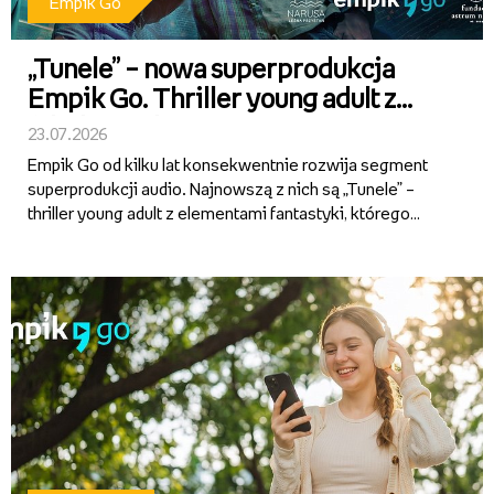
Empik Go
„Tunele” – nowa superprodukcja
Empik Go. Thriller young adult z
fabułą osadzoną w sercu Warmii
23.07.2026
Empik Go od kilku lat konsekwentnie rozwija segment
superprodukcji audio. Najnowszą z nich są „Tunele” –
thriller young adult z elementami fantastyki, którego
autorami są Alicja Sokół i Ihnatii Mozghunov. Aktorska
interpretacja, dopracowana warstwa dźwiękowa i
wciągająca...