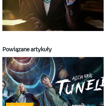
empik_go_makuszynski_dla_mediow_1200x628_szata
Pobierz
Powiązane artykuły