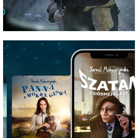
empik_go_makuszynski_dla_mediow_1200x628_przyj
Pobierz