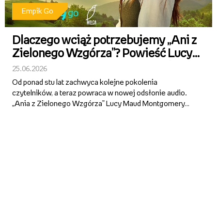
Empik Go
Dlaczego wciąż potrzebujemy „Ani z
Zielonego Wzgórza”? Powieść Lucy
Maud Montgomery powraca jako
25.06.2026
superprodukcja audio Empik Go z
Od ponad stu lat zachwyca kolejne pokolenia
gwiazdorską obsadą
czytelników, a teraz powraca w nowej odsłonie audio.
„Ania z Zielonego Wzgórza” Lucy Maud Montgomery
trafiła do Empik Go jako superprodukcja z udziałem m.in.
Zbigniewa Zamachowskiego, Anny Apostolakis, Pauliny
Pytlak, Janusza Z...