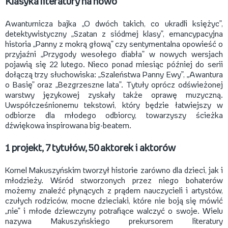
Klasyka literatury na nowo
Awanturnicza bajka „O dwóch takich, co ukradli księżyc”,
detektywistyczny „Szatan z siódmej klasy”, emancypacyjna
historia „Panny z mokrą głową” czy sentymentalna opowieść o
przyjaźni „Przygody wesołego diabła” w nowych wersjach
pojawią się 22 lutego. Nieco ponad miesiąc później do serii
dołączą trzy słuchowiska: „Szaleństwa Panny Ewy”, „Awantura
o Basię” oraz „Bezgrzeszne lata”. Tytuły oprócz odświeżonej
warstwy językowej zyskały także oprawę muzyczną.
Uwspółcześnionemu tekstowi, który będzie łatwiejszy w
odbiorze dla młodego odbiorcy, towarzyszy ścieżka
dźwiękowa inspirowana big-beatem.
1 projekt, 7 tytułów, 50 aktorek i aktorów
Kornel Makuszyńskim tworzył historie zarówno dla dzieci, jak i
młodzieży. Wśród stworzonych przez niego bohaterów
możemy znaleźć płynących z prądem nauczycieli i artystów,
czułych rodziców, mocne dzieciaki, które nie boją się mówić
„nie” i młode dziewczyny potrafiące walczyć o swoje. Wielu
nazywa Makuszyńskiego prekursorem literatury