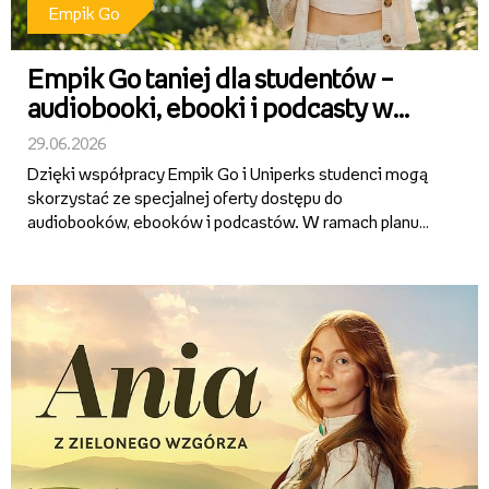
Empik Go
Empik Go taniej dla studentów –
audiobooki, ebooki i podcasty w
specjalnej ofercie
29.06.2026
Dzięki współpracy Empik Go i Uniperks studenci mogą
skorzystać ze specjalnej oferty dostępu do
audiobooków, ebooków i podcastów. W ramach planu
Empik Go Student przez pierwsze 12 miesięcy
abonament kosztuje tylko 9,99 zł miesięcznie.