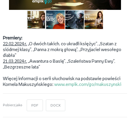
Premiery:
22.02.2024 r.
„O dwóch takich, co ukradli księżyc”, „Szatan z
siódmej klasy”, „Panna z mokrą głową”, „Przyjaciel wesołego
diabła”
21.03.2024 r.
„Awantura o Basię”, „Szaleństwa Panny Ewy”,
„Bezgrzeszne lata”
Więcej informacji o serii słuchowisk na podstawie powieści
Kornela Makuszyńskiego:
www.empik.com/go/makuszynski
Pobierz jako
PDF
DOCX