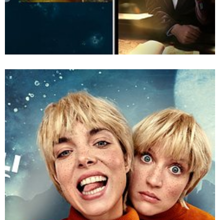
empik_go_makuszynski_prowly_v7.jpg
Pobierz