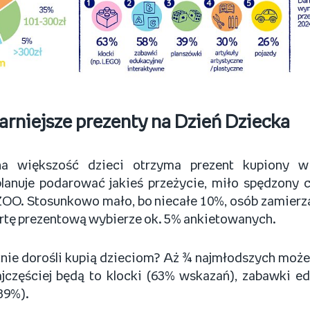
arniejsze prezenty na Dzień Dziecka
a większość dzieci otrzyma prezent kupiony w
anuje podarować jakieś przeżycie, miło spędzony c
ZOO. Stosunkowo mało, bo niecałe 10%, osób zamier
rtę prezentową wybierze ok. 5% ankietowanych.
nie dorośli kupią dzieciom? Aż ¾ najmłodszych może 
jczęściej będą to klocki (63% wskazań), zabawki ed
39%).