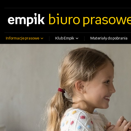
empik.com
empikfoto.pl
empikbilety.pl
EmpikGO
biuro prasow
Informacje prasowe
Klub Empik
Materiały do pobrania