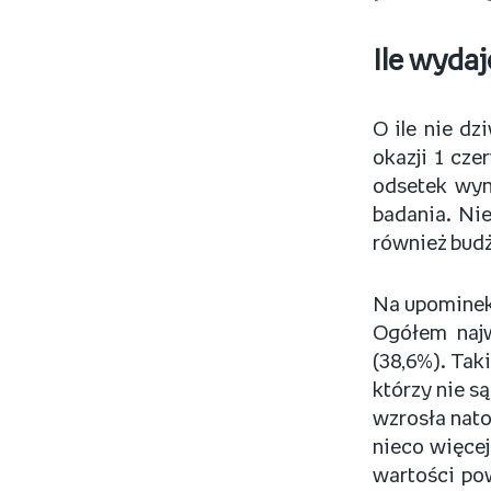
Ile wyda
O ile nie d
okazji 1 cze
odsetek wyn
badania. Nie
również budże
Na upominek 
Ogółem najw
(38,6%). Taki
którzy nie s
wzrosła nato
nieco więcej
wartości pow