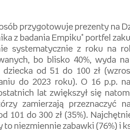
osób przygotowuje prezenty na Dz
ika z badania Empiku* portfel zak
nie systematycznie z roku na ro
wanych, bo blisko 40%, wyda na
 dziecka od 51 do 100 zł (wzros
niu do 2023 roku). O 16 p.p. na
statnich lat zwiększył się natom
tórzy zamierzają przeznaczyć n
od 101 do 300 zł (35%). Najchętn
 to niezmiennie zabawki (76%) i ks