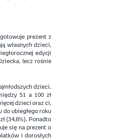
gotowuje prezent z
ają własnych dzieci,
egłorocznej edycji
ziecka, lecz rośnie
ajmłodszych dzieci.
między 51 a 100 zł
ęcej dzieci oraz ci,
u do ubiegłego roku
 zł (34,8%). Ponadto
je się na prezent o
olatków i dorosłych