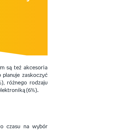
m są też akcesoria
b planuje zaskoczyć
), różnego rodzaju
lektroniką (6%).
oro czasu na wybór