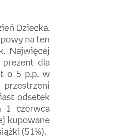
ień Dziecka.
upowy na ten
k. Najwięcej
 prezent dla
t o 5 p.p. w
 przestrzeni
iast odsetek
a 1 czerwca
iej kupowane
iążki (51%).