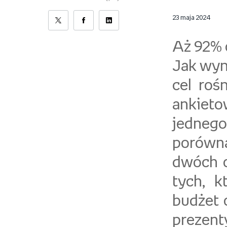
23 maja 2024
Aż 92% 
Jak wyn
cel roś
ankieto
jednego
porówna
dwóch o
tych, k
budżet 
prezenty