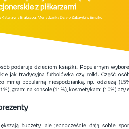
cjonerskie z piłkarzami
e Katarzyna Braksator, Menadżerka Działu Zabawki w Empiku.
sób podaruje dzieciom książki. Popularnym wybore
kie jak tradycyjna futbolówka czy rolki. Część osó
co mniej popularną niespodzianką, np. odzieżą (15%
1%), grami na konsole (11%), kosmetykami (10%) czy e
 prezenty
ększają budżety, ale jednocześnie dają sobie sp