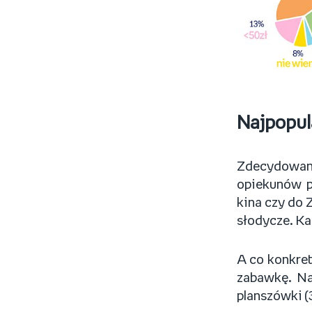
Najpopul
Zdecydowan
opiekunów pl
kina czy do 
słodycze. Ka
A co konkret
zabawkę. Na
planszówki (