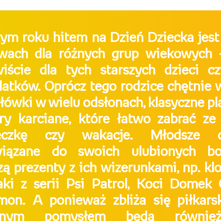
ym roku hitem na Dzień Dziecka jes
awach dla różnych grup wiekowych
iście dla tych starszych dzieci c
latków. Oprócz tego rodzice chętnie 
łówki w wielu odsłonach, klasyczne p
ry karciane, które łatwo zabrać ze
eczkę czy wakacje. Młodsze dzi
wiązane do swoich ulubionych bo
zą prezenty z ich wizerunkami, np. kloc
aki z serii Psi Patrol, Koci Domek
on. A ponieważ zbliża się piłkarsk
etnym pomysłem będą równie