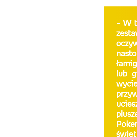
– W t
zest
oczyw
nasto
łamig
lub g
wyci
przy
ucies
plusz
Pokem
świ