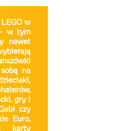
t LEGO w
 – w tym
zy nawet
wybierają
lanszówki
 sobą na
eciaki,
haterów,
ki, gry i
 Gabi czy
ie Euro,
ż karty