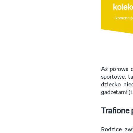
kolek
– komentuj
Aż połowa o
sportowe, ta
dziecko nie
gadżetami (1
Trafione
Rodzice zwi