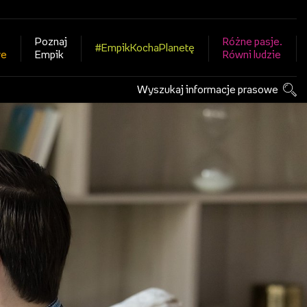
Poznaj
Różne pasje.
#EmpikKochaPlanetę
we
Empik
Równi ludzie
Wyszukaj informacje prasowe