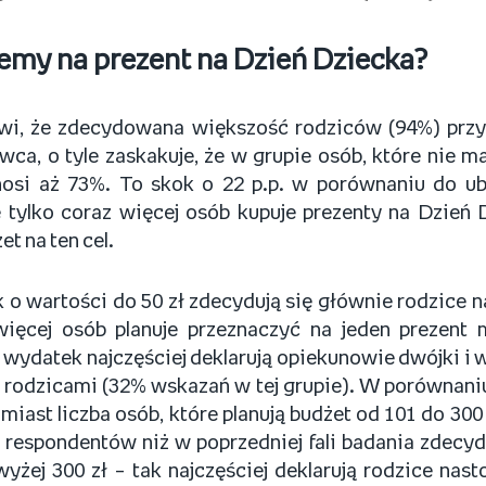
jemy na prezent na Dzień Dziecka?
ziwi, że zdecydowana większość rodziców (94%) przy
rwca, o tyle zaskakuje, że w grupie osób, które nie m
osi aż 73%. To skok o 22 p.p. w porównaniu do ubi
 tylko coraz więcej osób kupuje prezenty na Dzień D
t na ten cel.
o wartości do 50 zł zdecydują się głównie rodzice n
ięcej osób planuje przeznaczyć na jeden prezent 
 wydatek najczęściej deklarują opiekunowie dwójki i wi
ą rodzicami (32% wskazań w tej grupie). W porównani
miast liczba osób, które planują budżet od 101 do 300
 respondentów niż w poprzedniej fali badania zdecydu
yżej 300 zł – tak najczęściej deklarują rodzice nast