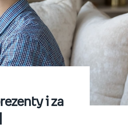
rezenty i za
]