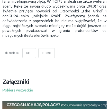
fanami pełnoprawną płytą. W TOP 5 znaleźli się także weteran
sceny Kękę ze swoją długo wyczekiwaną płytą „04:01” oraz
świetnie przyjęte nowości od Otsochodzi „Tthe Grind” i
donGURALesko „Miejskie Ptaki”. Zważywszy jednak na
doświadczenia z poprzednich lat, nie ma wątpliwości, że w
ciągu najbliższych sześciu miesięcy może dojść jeszcze do
poważnych przetasowań w gronie pretendentów do
muzycznych Bestsellerów Empiku.
Pobierz jako
PDF
DOCX
Załączniki
Pobierz wszystkie