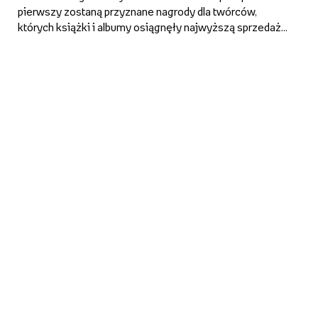
pierwszy zostaną przyznane nagrody dla twórców,
których książki i albumy osiągnęły najwyższą sprzedaż
w ostatnich 10 latach. Na kilka dni przed galą Empik
ogłasza nominowanych w tych dwóch kategoriach. Oto
pisarze i artyśc...