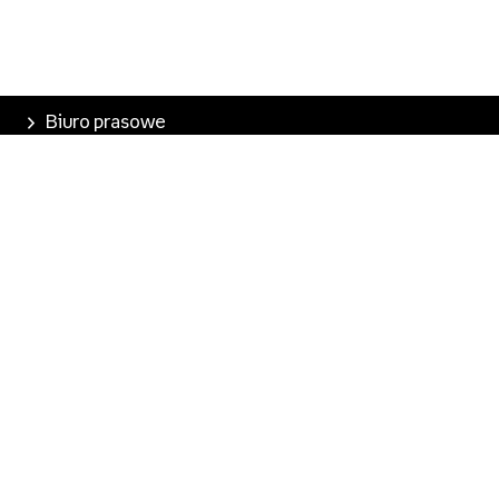
Biuro prasowe
Poznaj Empik
Nasze produkty
Empik Pasje
Marketplace
Pobierz aplikację