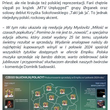
Priest, ale nie brakuje też polskiej reprezentacji. Fani chętnie
sięgali po krążek „MTV Unplugged”” grupy Ørganek oraz
solowy debiut Krzyśka Sokołowskiego „Taki jak ja”. To jednak
niejedyny polski, rockowy akcent.
–
W tym roku ukazała się reedycja płyty Myslovitz „Miłość w
czasach popkultury”. Pomimo że nie jest to „nowość”, a specjalna
edycja albumu, który został wydany 25 lat temu, uzyskała
świetny rezultat w sprzedaży. Wydanie analogowe należy do
najchętniej kupowanych winyli w I połowie 2024 spośród
wszystkich tytułów dostępnych w ofercie Empiku. Polska
muzyka sprzedaje się bardzo dobrze, warto celebrować takie
jubileusze i przypominać słuchaczom dorobek naszych twórców
– komentuje Dominik Sadowski.