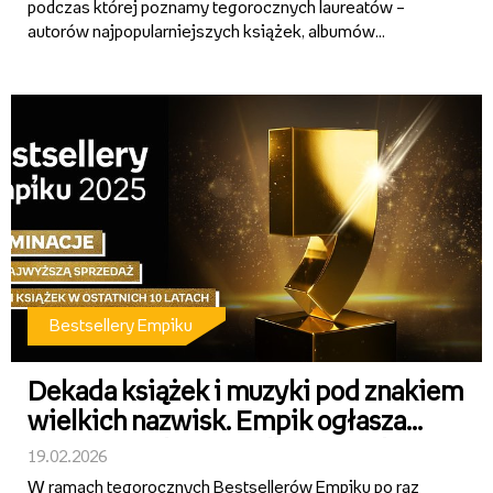
podczas której poznamy tegorocznych laureatów –
autorów najpopularniejszych książek, albumów
muzycznych, filmów i produkcji audio. Dowiemy się
także, kto został Odkryciem Empiku 2025 oraz Pisarzem
i Artystą Muzycznym Ro...
Bestsellery Empiku
Dekada książek i muzyki pod znakiem
wielkich nazwisk. Empik ogłasza
nominacje do Bestsellerów 10-lecia
19.02.2026
W ramach tegorocznych Bestsellerów Empiku po raz