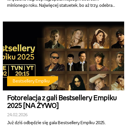
minionego roku. Najwięcej statuetek, bo aż trzy, odebrał
Dawid Podsiadło – m.in. dla Artysty Muzycznego Roku.
Tym samym został najbardziej utytułowanym artystą w
historii co...
Bestsellery Empiku
Fotorelacja z gali Bestsellery Empiku
2025 [NA ŻYWO]
24.02.2026
Już dziś odbędzie się gala Bestsellery Empiku 2025,