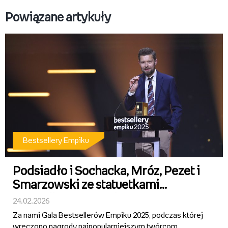
półmetku.png
Powiązane artykuły
Pobierz
Bestsellery Empiku
Podsiadło i Sochacka, Mróz, Pezet i
Smarzowski ze statuetkami
Bestsellerów Empiku 2025! Znamy
24.02.2026
wszystkich laureatów
Za nami Gala Bestsellerów Empiku 2025, podczas której
wręczono nagrody najpopularniejszym twórcom