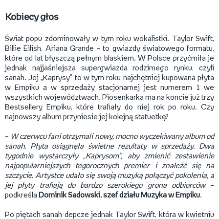
Kobiecy głos
Świat popu zdominowały w tym roku wokalistki. Taylor Swift,
Billie Eilish, Ariana Grande – to gwiazdy światowego formatu,
które od lat błyszczą pełnym blaskiem. W Polsce przyćmiła je
jednak najjaśniejsza supergwiazda rodzimego rynku, czyli
sanah. Jej „Kaprysy” to w tym roku najchętniej kupowana płyta
w Empiku a w sprzedaży stacjonarnej jest numerem 1 we
wszystkich województwach. Piosenkarka ma na koncie już trzy
Bestsellery Empiku, które trafiały do niej rok po roku. Czy
najnowszy album przyniesie jej kolejną statuetkę?
–
W czerwcu fani otrzymali nowy, mocno wyczekiwany album od
sanah. Płyta osiągnęła świetne rezultaty w sprzedaży. Dwa
tygodnie wystarczyły „Kaprysom”, aby zmienić zestawienie
najpopularniejszych tegorocznych premier i znaleźć się na
szczycie. Artystce udało się swoją muzyką połączyć pokolenia, a
jej płyty trafiają do bardzo szerokiego grona odbiorców
–
podkreśla
Dominik Sadowski, szef działu Muzyka w Empiku
.
Po piętach sanah depcze jednak Taylor Swift, która w kwietniu