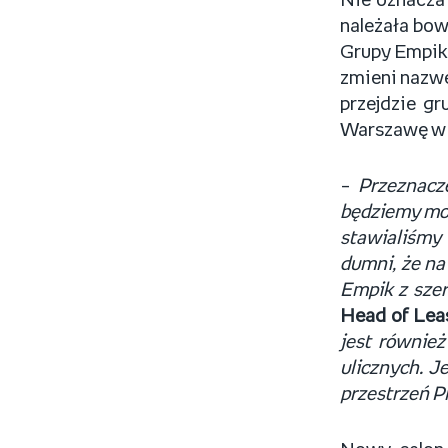
Nie oznacza 
należała bow
Grupy Empik.
zmieni nazwę
przejdzie g
Warszawę w 4
–
Przeznacze
będziemy mog
stawialiśmy
dumni, że na
Empik z szer
Head of Lea
jest również
ulicznych. J
przestrzeń P