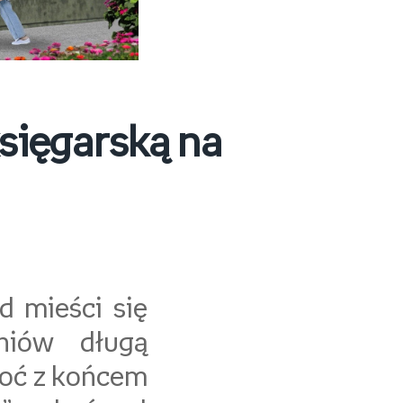
sięgarską na
d mieści się
dniów długą
hoć z końcem