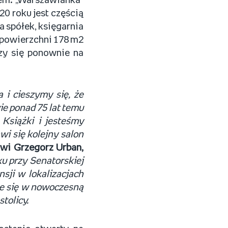
sem. „Warszawianka”
20 roku jest częścią
 spółek, księgarnia
j powierzchni 178 m2
zy się ponownie na
 i cieszymy się, że
e ponad 75 lat temu
Książki i jesteśmy
wi się kolejny salon
wi Grzegorz Urban,
 przy Senatorskiej
sji w lokalizacjach
ze się w nowoczesną
tolicy.