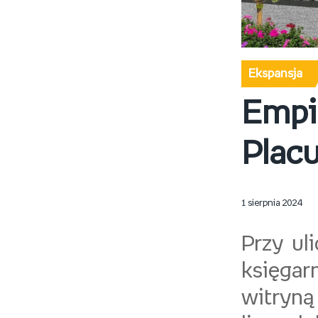
Ekspansja
Empik
Plac
1 sierpnia 2024
Przy ul
księga
witryną