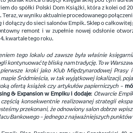
to jednak końca tradycji księgarskiej pod tym adre
iem do spółki Polski Dom Książki, która z kolei od 20
 Teraz, w wyniku aktualnie procedowanego połączenia
 i dołączy do sieci salonów Empik. Sklep o całkowite
runtowny remont i w zupełnie nowej odsłonie otwor
. kwartale tego roku.
niem tego lokalu od zawsze była właśnie księgarnia
li kontynuować tę bliską nam tradycję. To w Warszawi
 pierwsze kroki jako Klub Międzynarodowej Prasy i 
 mapie Śródmieścia, w tak wyjątkowej lokalizacji, poja
oką ofertą książek czy artykułów papierniczych
–
mó
sing & Expansion w Empiku i doda
je
:
Otwarcie Empiku
 częścią konsekwentnie realizowanej strategii ekspan
esteśmy przekonani, że odnowiony salon dobrze wpis
lacu Bankowego – jednego z najważniejszych punktów s