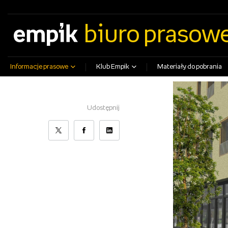
empik.com
empikfoto.pl
empikbilety.pl
EmpikGO
biuro prasow
Informacje prasowe
Klub Empik
Materiały do pobrania
Udostępnij