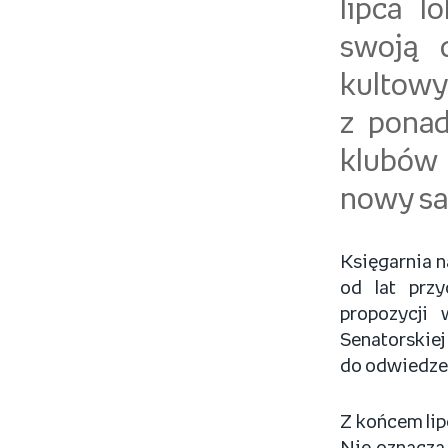
lipca l
swoją d
kultowy
z ponad
klubów 
nowy sa
Księgarnia n
od lat prz
propozycji 
Senatorskiej
do odwiedzen
Z końcem lip