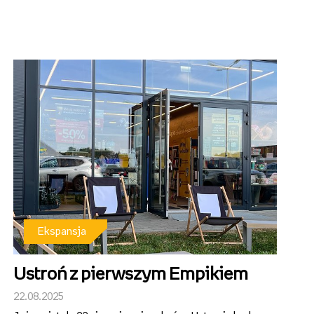
Empik_Plac Bankowy.jpg
Pobierz
Ekspansja
Ustroń z pierwszym Empikiem
22.08.2025