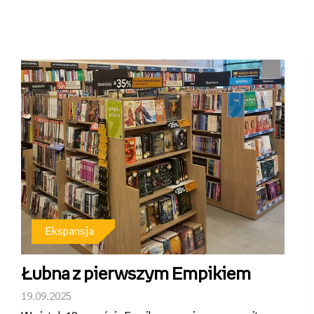
Empik_Plac Bankowy_2.jpg
Pobierz
Ekspansja
Łubna z pierwszym Empikiem
19.09.2025