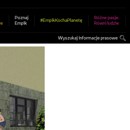
Poznaj
Różne pasje.
#EmpikKochaPlanetę
we
Empik
Równi ludzie
Wyszukaj informacje prasowe