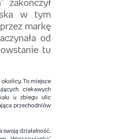
” zakończył
arska w tym
 przez markę
zaczynała od
powstanie tu
 okolicy. To miejsce
ujących ciekawych
alu u zbiegu ulic
cająca przechodniów
 swoją działalność.