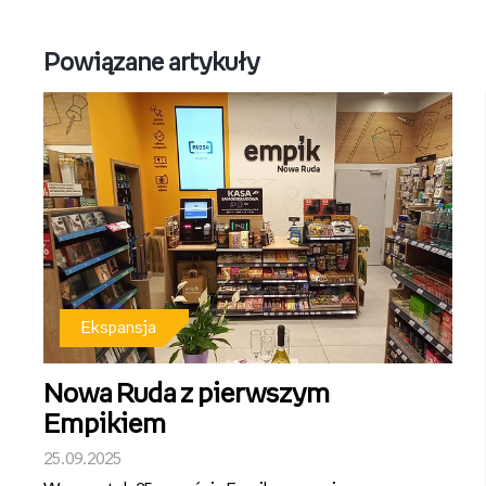
Wizualizacja_Empik Plac Bankowy.jpg
Pobierz
Powiązane artykuły
Ekspansja
Nowa Ruda z pierwszym
Empikiem
25.09.2025