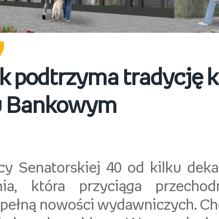
 podtrzyma tradycję k
u Bankowym
icy Senatorskiej 40 od kilku deka
rnia, która przyciąga przecho
 pełną nowości wydawniczych. C