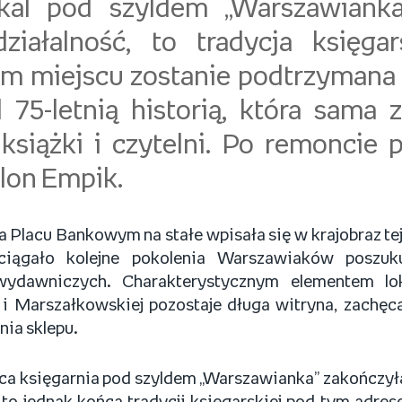
okal pod szyldem „Warszawianka
ziałalność, to tradycja księg
m miejscu zostanie podtrzymana
 75-letnią historią, która sama 
książki i czytelni. Po remoncie 
lon Empik.
a Placu Bankowym na stałe wpisała się w krajobraz tej
yciągało kolejne pokolenia Warszawiaków poszuk
wydawniczych. Charakterystycznym elementem lok
 i Marszałkowskiej pozostaje długa witryna, zachę
ia sklepu.
ca księgarnia pod szyldem „Warszawianka” zakończyła