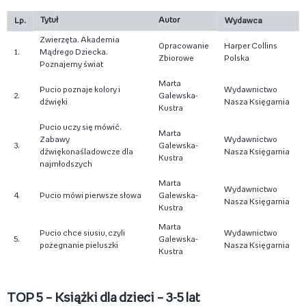
Tytuł
Autor
Lp.
Wydawca
Zwierzęta. Akademia
Opracowanie
Harper Collins
1.
Mądrego Dziecka.
Zbiorowe
Polska
Poznajemy świat
Marta
Pucio poznaje kolory i
Wydawnictwo
2.
Galewska-
dźwięki
Nasza Księgarnia
Kustra
Pucio uczy się mówić.
Marta
Zabawy
Wydawnictwo
3.
Galewska-
dźwiękonaśladowcze dla
Nasza Księgarnia
Kustra
najmłodszych
Marta
Wydawnictwo
4.
Pucio mówi pierwsze słowa
Galewska-
Nasza Księgarnia
Kustra
Marta
Pucio chce siusiu, czyli
Wydawnictwo
5.
Galewska-
pożegnanie pieluszki
Nasza Księgarnia
Kustra
TOP 5 – Książki dla dzieci – 3-5 lat