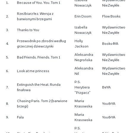
Izabella
Wydawnictwo
1.
Because of You. You. Tom 1
Nowaczyk
NieZwykłe
Rzeźbiarz łez. Wersja z
2.
Erin Doom
Flow Books
barwionymi brzegami
Izabella
Wydawnictwo
3.
Thanks to You
Nowaczyk
NieZwykłe
Przewodnik po zbrodni według
Holly
4.
Books4YA
grzecznej dziewczynki
Jackson
Aleksandra
Wydawnictwo
5.
Bad Friends. Friends. Tom 1
Negrońska
NieZwykłe
Aleksandra
Wydawnictwo
6.
Look at me princess
Nil
NieZwykłe
P.S.
Extinguish the Heat. Runda
7.
Herytiera
BeYA
finałowa
"Pizgacz"
Chasing Paris. Tom 2 (barwione
Maria
8.
You&YA
brzegi)
Krasowska
Maria
9.
Fala
You&YA
Krasowska
P.S.