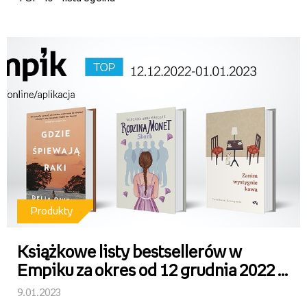
Produkty
Książkowe listy bestsellerów w
Empiku za okres od 12 grudnia 2022 r.
do 1 stycznia 2023 r.
9.01.2023