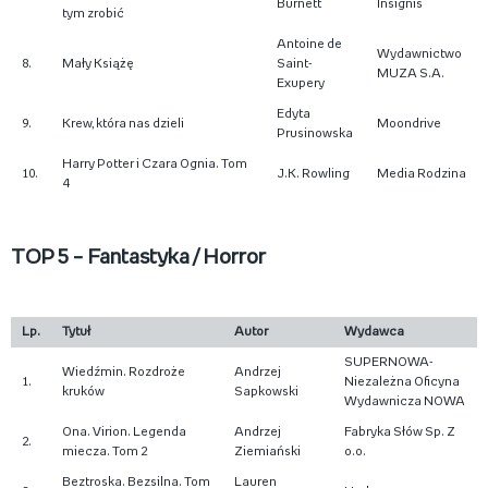
Burnett
Insignis
tym zrobić
Antoine de
Wydawnictwo
8.
Mały Książę
Saint-
MUZA S.A.
Exupery
Edyta
9.
Krew, która nas dzieli
Moondrive
Prusinowska
Harry Potter i Czara Ognia. Tom
10.
J.K. Rowling
Media Rodzina
4
TOP 5 – Fantastyka / Horror
Lp.
Tytuł
Autor
Wydawca
SUPERNOWA-
Wiedźmin. Rozdroże
Andrzej
1.
Niezależna Oficyna
kruków
Sapkowski
Wydawnicza NOWA
Ona. Virion. Legenda
Andrzej
Fabryka Słów Sp. Z
2.
miecza. Tom 2
Ziemiański
o.o.
Beztroska. Bezsilna. Tom
Lauren