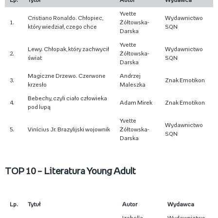
Lp.
Tytuł
Autor
Wydawca
Yvette
Cristiano Ronaldo. Chłopiec,
Wydawnictwo
1.
Żółtowska-
który wiedział, czego chce
SQN
Darska
Yvette
Lewy. Chłopak, który zachwycił
Wydawnictwo
2.
Żółtowska-
świat
SQN
Darska
Magiczne Drzewo. Czerwone
Andrzej
3.
Znak Emotikon
krzesło
Maleszka
Bebechy, czyli ciało człowieka
4.
Adam Mirek
Znak Emotikon
pod lupą
Yvette
Wydawnictwo
5.
Vinícius Jr. Brazylijski wojownik
Żółtowska-
SQN
Darska
TOP 10 – Literatura Young Adult
Lp.
Tytuł
Autor
Wydawca