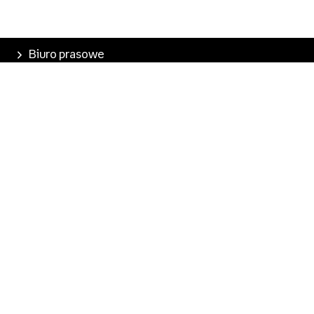
Biuro prasowe
Poznaj Empik
Nasze produkty
Empik Pasje
Marketplace
Pobierz aplikację
Kontakt dla mediów