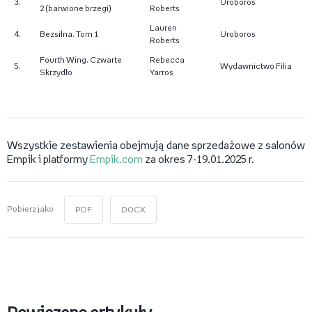
3.
Uroboros
2 (barwione brzegi)
Roberts
Lauren
4.
Bezsilna. Tom 1
Uroboros
Roberts
Fourth Wing. Czwarte
Rebecca
5.
Wydawnictwo Filia
Skrzydło
Yarros
Wszystkie zestawienia obejmują dane sprzedażowe z salonów
Empik i platformy
Empik.com
za okres 7-19.01.2025 r.
Pobierz jako
PDF
DOCX