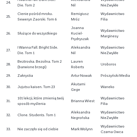
24.
Die.
Tom 2
Nil
NieZwykłe
Cienie pośród mroku.
Remigiusz
Wydawnictwo
25.
Seweryn Zaorski. Tom 6
Mróz
Filia
Joanna
Wydawnictwo
26.
Służące do wszystkiego
Kuciel-
Marginesy
Frydryszak
I Wanna Fall. Bright Side.
Aleksandra
Wydawnictwo
27.
Die.
Tom 1
Nil
NieZwykłe
Beztroska. Bezsilna. Tom 2
Lauren
28.
Uroboros
(barwione brzegi)
Roberts
29.
Zakrystia
Artur Nowak
Prószyński Media
Akutami
30.
Jujutsu kaisen. Tom 23
Waneko
Gege
101 lekcji, które zmienią twój
Wydawnictwo
31.
Brianna Wiest
sposób myślenia
Filia
Aleksandra
Wydawnictwo
32.
Clone. Students. Tom 1
Negrońska
NieZwykłe
Wydawnictwo
33.
Nie zaczęło się od ciebie
Mark Wolynn
Czarna Owca