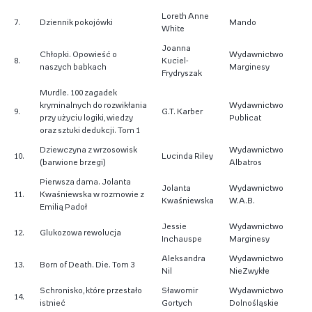
Loreth Anne
7.
Dziennik pokojówki
Mando
White
Joanna
Chłopki. Opowieść o
Wydawnictwo
8.
Kuciel-
naszych babkach
Marginesy
Frydryszak
Murdle. 100 zagadek
kryminalnych do rozwikłania
Wydawnictwo
9.
G.T. Karber
przy użyciu logiki, wiedzy
Publicat
oraz sztuki dedukcji. Tom 1
Dziewczyna z wrzosowisk
Wydawnictwo
10.
Lucinda Riley
(barwione brzegi)
Albatros
Pierwsza dama. Jolanta
Jolanta
Wydawnictwo
11.
Kwaśniewska w rozmowie z
Kwaśniewska
W.A.B.
Emilią Padoł
Jessie
Wydawnictwo
12.
Glukozowa rewolucja
Inchauspe
Marginesy
Aleksandra
Wydawnictwo
13.
Born of Death. Die. Tom 3
Nil
NieZwykłe
Schronisko, które przestało
Sławomir
Wydawnictwo
14.
istnieć
Gortych
Dolnośląskie