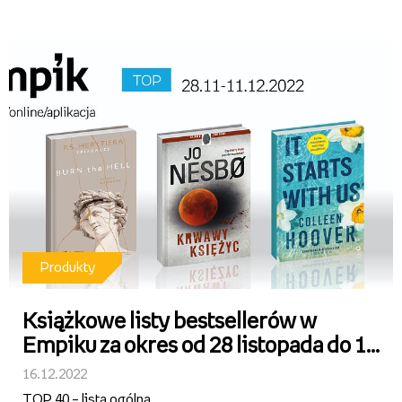
Produkty
Książkowe listy bestsellerów w
Empiku za okres od 28 listopada do 11
grudnia 2022 r.
16.12.2022
TOP 40 – lista ogólna