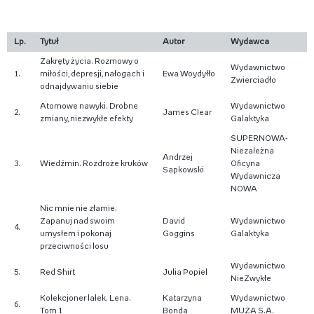
Lp.
Tytuł
Autor
Wydawca
Zakręty życia. Rozmowy o
Wydawnictwo
1.
miłości, depresji, nałogach i
Ewa Woydyłło
Zwierciadło
odnajdywaniu siebie
Atomowe nawyki. Drobne
Wydawnictwo
2.
James Clear
zmiany, niezwykłe efekty
Galaktyka
SUPERNOWA-
Niezależna
Andrzej
3.
Wiedźmin. Rozdroże kruków
Oficyna
Sapkowski
Wydawnicza
NOWA
Nic mnie nie złamie.
Zapanuj nad swoim
David
Wydawnictwo
4.
umysłem i pokonaj
Goggins
Galaktyka
przeciwności losu
Wydawnictwo
5.
Red Shirt
Julia Popiel
NieZwykłe
Kolekcjoner lalek. Lena.
Katarzyna
Wydawnictwo
6.
Tom 1
Bonda
MUZA S.A.