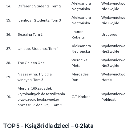
Aleksandra
Wydawnictwo
34.
Different. Students. Tom 2
Negrońska
NieZwykłe
Aleksandra
Wydawnictwo
35.
Identical. Students. Tom 3
Negrońska
NieZwykłe
Lauren
36.
Bezsilna Tom 1
Uroboros
Roberts
Aleksandra
Wydawnictwo
37.
Unique. Students. Tom 4
Negrońska
NieZwykłe
Weronika
Wydawnictwo
38.
The Golden One
Plota
NieZwykłe
Nasza wina. Trylogia
Mercedes
Wydawnictwo
39.
winnych. Tom 3
Ron
Harde
Murdle. 100 zagadek
kryminalnych do rozwikłania
Wydawnictwo
40.
G.T. Karber
przy użyciu logiki, wiedzy
Publicat
oraz sztuki dedukcji. Tom 2
TOP 5 – Książki dla dzieci – 0-2 lata