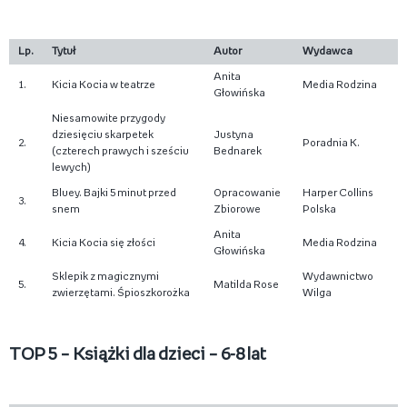
Lp.
Tytuł
Autor
Wydawca
Anita
1.
Kicia Kocia w teatrze
Media Rodzina
Głowińska
Niesamowite przygody
dziesięciu skarpetek
Justyna
2.
Poradnia K.
(czterech prawych i sześciu
Bednarek
lewych)
Bluey. Bajki 5 minut przed
Opracowanie
Harper Collins
3.
snem
Zbiorowe
Polska
Anita
4.
Kicia Kocia się złości
Media Rodzina
Głowińska
Sklepik z magicznymi
Wydawnictwo
5.
Matilda Rose
zwierzętami. Śpioszkorożka
Wilga
TOP 5 – Książki dla dzieci – 6-8 lat