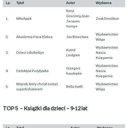
Lp.
Tytuł
Autor
Wydawca
Rene
Goscinny,Jean-
1.
Mikołajek
Znak Emotikon
Jacques
Sempe
Wydawnictwo
2.
Akademia Pana Kleksa
Jan Brzechwa
Wilga
Wydawnictwo
Astrid
3.
Dzieci z Bullerbyn
Nasza
Lindgren
Księgarnia
Wydawnictwo
Grzegorz
4.
Detektyw Pozytywka
Nasza
Kasdepke
Księgarnia
Mopsik, który chciał zostać
Wydawnictwo
5.
Bella Swift
superbohaterem
Wilga
TOP 5 – Książki dla dzieci – 9-12 lat