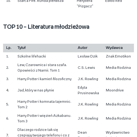
10.
Start a Fire. Runda pierwsza
Herytiera
Editio Red
"Pizgacz"
TOP 10 – Literatura młodzieżowa
Lp.
Tytuł
Autor
Wydawca
1.
Szkolne lifehacki
Lesław Dzik
Znak Emotikon
Lew, Czarownica i stara szafa.
2.
C.S. Lewis
Media Rodzina
Opowieści z Narnii. Tom 1
3.
Harry Potter i kamień filozoficzny
J.K. Rowling
Media Rodzina
Edyta
4.
Jad, który w nas płynie
Moondrive
Prusinowska
Harry Potter i komnata tajemnic.
5.
J.K. Rowling
Media Rodzina
Tom 2
Harry Potter i więzień Azkabanu.
6.
J.K. Rowling
Media Rodzina
Tom 3
Dlaczego rodzice tak się
Dean
Wydawnictwo
7.
czepiają twojego telefonu i co z