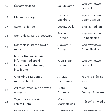
Wydawnictwo
15.
Światłoczułość
Jakub Jarno
Literackie
Camilla
Wydawnictwo
16.
Marzenia z brązu
Lackberg
Czarna Owca
17.
Szkolne lifehacki
Lesław Dzik
Znak Emotikon
Sławomir
Wydawnictwo
18.
Schronisko, które przetrwało
Gortych
Dolnośląskie
Schronisko, które spowijał
Sławomir
Wydawnictwo
19.
mrok
Gortych
Dolnośląskie
Nexus. Krótka historia
informacji od epoki
Yuval Noah
Wydawnictwo
20.
kamienia do sztucznej
Harari
Literackie
inteligencji
Ona. Virion. Legenda
Andrzej
Fabryka Słów Sp.
21.
miecza. Tom 2
Ziemiański
z o.o.
Air fryer. Przepisy na prawie
Clare
Znak
22.
wszystko
Andrews
JednymSłowem
Tajemnice arabskich
Marcin
23.
Prószyński Media
szpitali. Tom 1
Margielewski
I Wanna Fall. Dark Side.
Aleksandra
Wydawnictwo