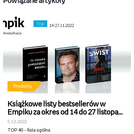
Powiązane artykuły
Produkty
Książkowe listy bestsellerów w
Empiku za okres od 14 do 27 listopada
2022 r.
5.12.2022
TOP 40 – lista ogólna