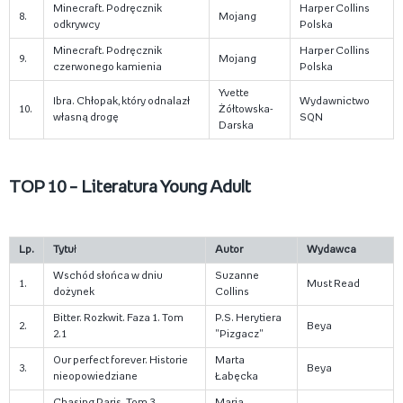
Minecraft. Podręcznik
Harper Collins
8.
Mojang
odkrywcy
Polska
Minecraft. Podręcznik
Harper Collins
9.
Mojang
czerwonego kamienia
Polska
Yvette
Ibra. Chłopak, który odnalazł
Wydawnictwo
10.
Żółtowska-
własną drogę
SQN
Darska
TOP 10 – Literatura Young Adult
Lp.
Tytu
ł
Autor
Wydawca
Wschód słońca w dniu
Suzanne
1.
Must Read
dożynek
Collins
Bitter. Rozkwit. Faza 1. Tom
P.S. Herytiera
2.
Beya
2.1
"Pizgacz"
Our perfect forever. Historie
Marta
3.
Beya
nieopowiedziane
Łabęcka
Chasing Paris. Tom 3
Maria