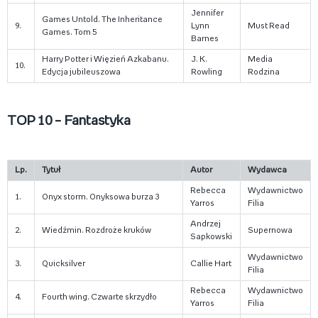
Jennifer
Games Untold. The Inheritance
9.
Lynn
Must Read
Games. Tom 5
Barnes
Harry Potter i Więzień Azkabanu.
J. K.
Media
10.
Edycja jubileuszowa
Rowling
Rodzina
TOP 10 – Fantastyka
Lp.
Tytuł
Autor
Wydawca
Rebecca
Wydawnictwo
1.
Onyx storm. Onyksowa burza 3
Yarros
Filia
Andrzej
2.
Wiedźmin. Rozdroże kruków
Supernowa
Sapkowski
Wydawnictwo
3.
Quicksilver
Callie Hart
Filia
Rebecca
Wydawnictwo
4.
Fourth wing. Czwarte skrzydło
Yarros
Filia