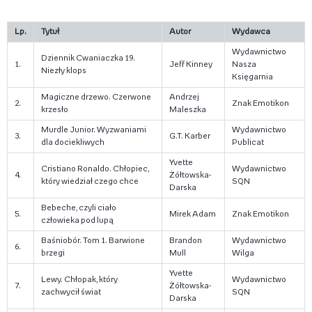
Lp.
Tytuł
Autor
Wydawca
Wydawnictwo
Dziennik Cwaniaczka 19.
1.
Jeff Kinney
Nasza
Niezły klops
Księgarnia
Magiczne drzewo. Czerwone
Andrzej
2.
Znak Emotikon
krzesło
Maleszka
Murdle Junior. Wyzwaniami
Wydawnictwo
3.
G.T. Karber
dla dociekliwych
Publicat
Yvette
Cristiano Ronaldo. Chłopiec,
Wydawnictwo
4.
Żółtowska-
który wiedział czego chce
SQN
Darska
Bebeche, czyli ciało
5.
Mirek Adam
Znak Emotikon
człowieka pod lupą
Baśniobór. Tom 1. Barwione
Brandon
Wydawnictwo
6.
brzegi
Mull
Wilga
Yvette
Lewy. Chłopak, który
Wydawnictwo
7.
Żółtowska-
zachwycił świat
SQN
Darska