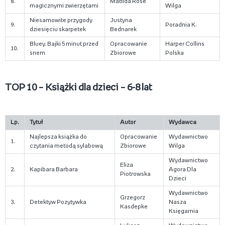
8.
Matilda Rose
magicznymi zwierzętami
Wilga
Niesamowite przygody
Justyna
9.
Poradnia K.
dziesięciu skarpetek
Bednarek
Bluey. Bajki 5 minut przed
Opracowanie
Harper Collins
10.
snem
Zbiorowe
Polska
TOP 10 – Książki dla dzieci – 6-8 lat
Lp.
Tytuł
Autor
Wydawca
Najlepsza książka do
Opracowanie
Wydawnictwo
1.
czytania metodą sylabową
Zbiorowe
Wilga
Wydawnictwo
Eliza
2.
Kapibara Barbara
Agora Dla
Piotrowska
Dzieci
Wydawnictwo
Grzegorz
3.
Detektyw Pozytywka
Nasza
Kasdepke
Księgarnia