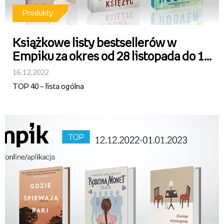
Produkty
Książkowe listy bestsellerów w
Empiku za okres od 28 listopada do 11
grudnia 2022 r.
16.12.2022
TOP 40 – lista ogólna