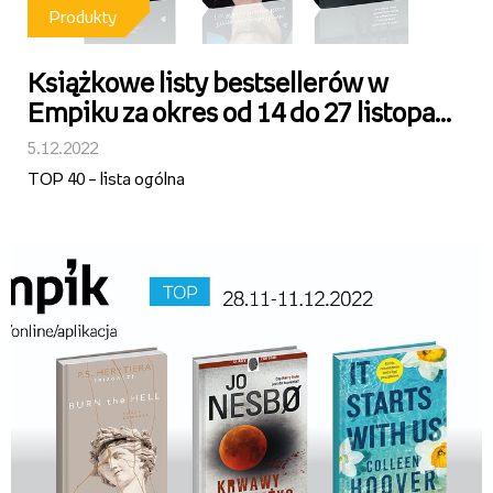
Produkty
Książkowe listy bestsellerów w
Empiku za okres od 14 do 27 listopada
2022 r.
5.12.2022
TOP 40 – lista ogólna