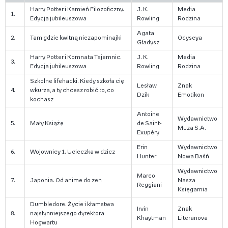
Harry Potter i Kamień Filozoficzny.
J. K.
Media
1.
Edycja jubileuszowa
Rowling
Rodzina
Agata
2.
Tam gdzie kwitną niezapominajki
Odyseya
Gładysz
Harry Potter i Komnata Tajemnic.
J. K.
Media
3.
Edycja jubileuszowa
Rowling
Rodzina
Szkolne lifehacki. Kiedy szkoła cię
Lesław
Znak
4.
wkurza, a ty chcesz robić to, co
Dzik
Emotikon
kochasz
Antoine
Wydawnictwo
5.
Mały Książę
de Saint-
Muza S.A.
Exupéry
Erin
Wydawnictwo
6.
Wojownicy 1. Ucieczka w dzicz
Hunter
Nowa Baśń
Wydawnictwo
Marco
7.
Japonia. Od anime do zen
Nasza
Reggiani
Księgarnia
Dumbledore. Życie i kłamstwa
Irvin
Znak
8.
najsłynniejszego dyrektora
Khaytman
Literanova
Hogwartu