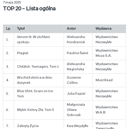
7 maja 2025
TOP 20 – Lista ogólna
Lp
.
Tytuł
Autor
Wydawca
Venom III. W otchłani
Aleksandra
Wydawnictwo
1.
spokoju
Kondraciuk
Niezwykłe
Wydawnictwo
2.
Plagiat
Paulina Świst
Muza S.A.
Aleksandra
Wydawnictwo
3.
Childish. Teenagers. Tom 1
Negrońska
Niezwykłe
Wschód słońca w dniu
Suzanne
4.
Must Read
dożynek
Collins
Blue Shirt. Scars on Ice.
Wydawnictwo
5.
Julia Popiel
Tom
Niezwykłe
Małgorzata
Wydawnictwo
6.
Błękit. Kolory Zła. Tom 5
Oliwia
W.A.B.
Sobczak
Wydawnictwo
7.
Zakręty Życia
Ewa Woydyłło
Zwierciadło