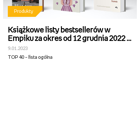
Produkty
Książkowe listy bestsellerów w
Empiku za okres od 12 grudnia 2022 r.
do 1 stycznia 2023 r.
9.01.2023
TOP 40 – lista ogólna