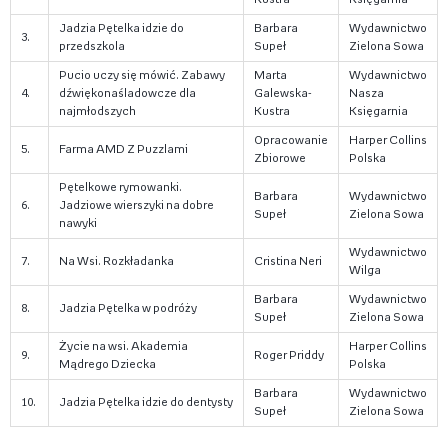
Jadzia Pętelka idzie do
Barbara
Wydawnictwo
3.
przedszkola
Supeł
Zielona Sowa
Pucio uczy się mówić. Zabawy
Marta
Wydawnictwo
4.
dźwiękonaśladowcze dla
Galewska-
Nasza
najmłodszych
Kustra
Księgarnia
Opracowanie
Harper Collins
5.
Farma AMD Z Puzzlami
Zbiorowe
Polska
Pętelkowe rymowanki.
Barbara
Wydawnictwo
6.
Jadziowe wierszyki na dobre
Supeł
Zielona Sowa
nawyki
Wydawnictwo
7.
Na Wsi. Rozkładanka
Cristina Neri
Wilga
Barbara
Wydawnictwo
8.
Jadzia Pętelka w podróży
Supeł
Zielona Sowa
Życie na wsi. Akademia
Harper Collins
9.
Roger Priddy
Mądrego Dziecka
Polska
Barbara
Wydawnictwo
10.
Jadzia Pętelka idzie do dentysty
Supeł
Zielona Sowa