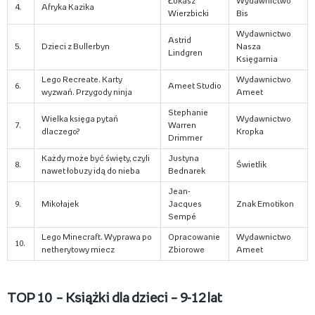
Łukasz
Wydawnictwo
4.
Afryka Kazika
Wierzbicki
Bis
Wydawnictwo
Astrid
5.
Dzieci z Bullerbyn
Nasza
Lindgren
Księgarnia
Lego Recreate. Karty
Wydawnictwo
6.
Ameet Studio
wyzwań. Przygody ninja
Ameet
Stephanie
Wielka księga pytań
Wydawnictwo
7.
Warren
dlaczego?
Kropka
Drimmer
Każdy może być święty, czyli
Justyna
8.
Świetlik
nawet łobuzy idą do nieba
Bednarek
Jean-
9.
Mikołajek
Jacques
Znak Emotikon
Sempé
Lego Minecraft. Wyprawa po
Opracowanie
Wydawnictwo
10.
netherytowy miecz
Zbiorowe
Ameet
TOP 10 – Książki dla dzieci – 9-12 lat