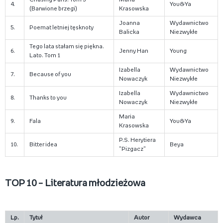
4.
You&Ya
(Barwione brzegi)
Krasowska
Joanna
Wydawnictwo
5.
Poemat letniej tęsknoty
Balicka
Niezwykłe
Tego lata stałam się piękna.
6.
Jenny Han
Young
Lato. Tom 1
Izabella
Wydawnictwo
7.
Because of you
Nowaczyk
Niezwykłe
Izabella
Wydawnictwo
8.
Thanks to you
Nowaczyk
Niezwykłe
Maria
9.
Fala
You&Ya
Krasowska
P.S. Herytiera
10.
Bitter idea
Beya
"Pizgacz"
TOP 10 – Literatura młodzieżowa
Lp.
Tytuł
Autor
Wydawca