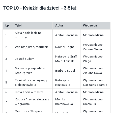
TOP 10 – Książki dla dzieci – 3-5 lat
Lp
.
Tytuł
Autor
Wydawca
Kicia Kocia idzie na
1.
Anita Głowińska
Media Rodzina
urodziny
Wydawnictwo
2.
Wielbłąd, który marudził
Rachel Bright
Zielona Sowa
Katarzyna Graffi
Wydawnictwo
3.
Jesteś cudem
Mojo Bielińsk
Wilga
Pierwsza przejażdżka.
Wydawnictwo
4.
Barbara Supeł
Staś Pętelka
Zielona Sowa
Feluś i Gucio odkrywają…
Katarzyna
Wydawnictwo
5.
ciało człowieka
Kozłowska
Nasza Księgarnia
6.
Kicia Kocia w teatrze
Anita Głowińska
Media Rodzina
Kubuś i Przyjaciele praca
Monika
Wydawnictwo
7.
w ogrodzie
Kiersnowska
Olesiejuk
Dinorożek. Sklepik z
Wydawnictwo