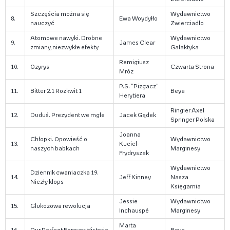
Szczęścia można się
Wydawnictwo
8.
Ewa Woydyłło
nauczyć
Zwierciadło
Atomowe nawyki. Drobne
Wydawnictwo
9.
James Clear
zmiany, niezwykłe efekty
Galaktyka
Remigiusz
10.
Ozyrys
Czwarta Strona
Mróz
P.S. "Pizgacz"
11.
Bitter 2.1 Rozkwit 1
Beya
Herytiera
Ringier Axel
12.
Duduś. Prezydent we mgle
Jacek Gądek
Springer Polska
Joanna
Chłopki. Opowieść o
Wydawnictwo
13.
Kuciel-
naszych babkach
Marginesy
Frydryszak
Wydawnictwo
Dziennik cwaniaczka 19.
14.
Jeff Kinney
Nasza
Niezły klops
Księgarnia
Jessie
Wydawnictwo
15.
Glukozowa rewolucja
Inchauspé
Marginesy
Marta