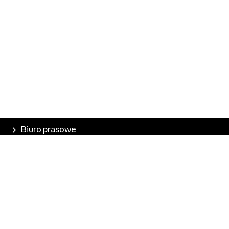
Biuro prasowe
Poznaj Empik
Nasze produkty
Empik Pasje
Marketplace