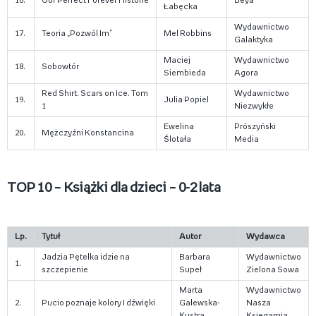
16.
Our Perfect Forever Historie
Beya
Łabęcka
Wydawnictwo
17.
Teoria „Pozwól Im”
Mel Robbins
Galaktyka
Maciej
Wydawnictwo
18.
Sobowtór
Siembieda
Agora
Red Shirt. Scars on Ice. Tom
Wydawnictwo
19.
Julia Popiel
1
Niezwykłe
Ewelina
Prószyński
20.
Mężczyźni Konstancina
Ślotała
Media
TOP 10 – Książki dla dzieci – 0-2 lata
Lp.
Tytuł
Autor
Wydawca
Jadzia Pętelka idzie na
Barbara
Wydawnictwo
1.
szczepienie
Supeł
Zielona Sowa
Marta
Wydawnictwo
2.
Pucio poznaje kolory I dźwięki
Galewska-
Nasza
Kustra
Księgarnia