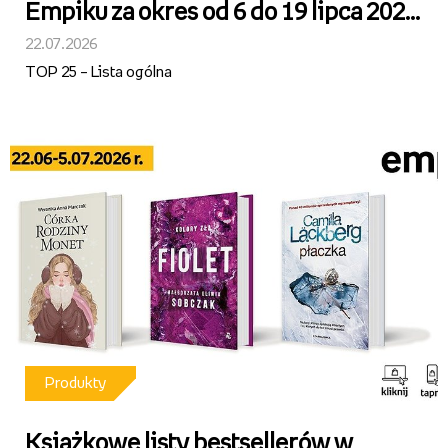
Empiku za okres od 6 do 19 lipca 2026
r.
22.07.2026
TOP 25 – Lista ogólna
Produkty
Książkowe listy bestsellerów w