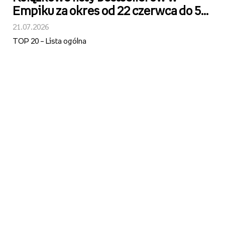
Empiku za okres od 22 czerwca do 5
lipca 2026 r.
21.07.2026
TOP 20 – Lista ogólna