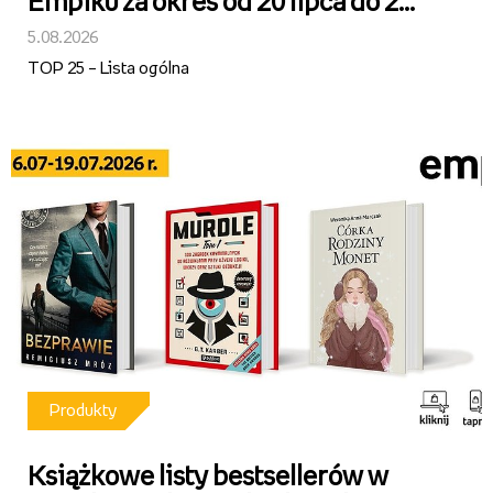
Empiku za okres od 20 lipca do 2
sierpnia 2026 r.
5.08.2026
TOP 25 – Lista ogólna
Produkty
Książkowe listy bestsellerów w