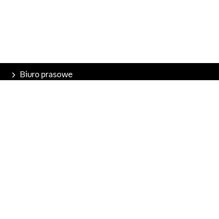
Biuro prasowe
Poznaj Empik
Nasze produkty
Empik Pasje
Marketplace
Pobierz aplikację