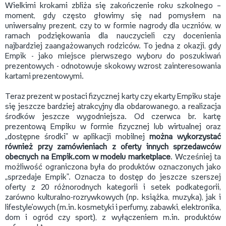
Wielkimi krokami zbliża się zakończenie roku szkolnego –
moment, gdy często głowimy się nad pomysłem na
uniwersalny prezent, czy to w formie nagrody dla uczniów, w
ramach podziękowania dla nauczycieli czy docenienia
najbardziej zaangażowanych rodziców. To jedna z okazji, gdy
Empik - jako miejsce pierwszego wyboru do poszukiwań
prezentowych - odnotowuje skokowy wzrost zainteresowania
kartami prezentowymi.
Teraz prezent w postaci fizycznej karty czy ekarty Empiku staje
się jeszcze bardziej atrakcyjny dla obdarowanego, a realizacja
środków jeszcze wygodniejsza. Od czerwca br. kartę
prezentową Empiku w formie fizycznej lub wirtualnej oraz
„dostępne środki” w aplikacji mobilnej
można wykorzystać
również przy zamówieniach z oferty innych sprzedawców
obecnych na Empik.com w modelu marketplac
e
. Wcześniej ta
możliwość ograniczona była do produktów oznaczonych jako
„sprzedaje Empik”. Oznacza to dostęp do jeszcze szerszej
oferty z 20 różnorodnych kategorii i setek podkategorii,
zarówno kulturalno-rozrywkowych (np. książka, muzyka), jak i
lifestyle’owych (m.in. kosmetyki i perfumy, zabawki, elektronika,
dom i ogród czy sport), z wyłączeniem m.in. produktów