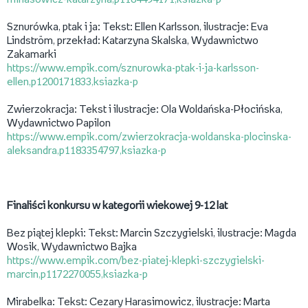
Sznurówka, ptak i ja: Tekst: Ellen Karlsson, ilustracje: Eva
Lindström, przekład: Katarzyna Skalska, Wydawnictwo
Zakamarki
https://www.empik.com/sznurowka-ptak-i-ja-karlsson-
ellen,p1200171833,ksiazka-p
Zwierzokracja: Tekst i ilustracje: Ola Woldańska-Płocińska,
Wydawnictwo Papilon
https://www.empik.com/zwierzokracja-woldanska-plocinska-
aleksandra,p1183354797,ksiazka-p
Finaliści konkursu w kategorii wiekowej 9-12 lat
Bez piątej klepki: Tekst: Marcin Szczygielski, ilustracje: Magda
Wosik, Wydawnictwo Bajka
https://www.empik.com/bez-piatej-klepki-szczygielski-
marcin,p1172270055,ksiazka-p
Mirabelka: Tekst: Cezary Harasimowicz, ilustracje: Marta