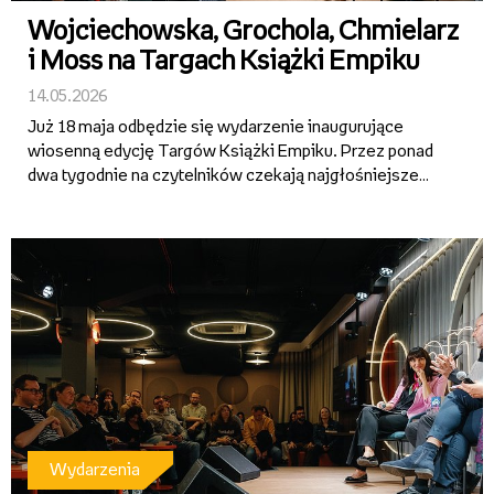
Wojciechowska, Grochola, Chmielarz
i Moss na Targach Książki Empiku
14.05.2026
Już 18 maja odbędzie się wydarzenie inaugurujące
wiosenną edycję Targów Książki Empiku. Przez ponad
dwa tygodnie na czytelników czekają najgłośniejsze
premiery, spotkania z ulubionymi autorami,
emocjonujące rozmowy o literaturze oraz specjalne
promocje – w tym 2+1 w salo...
Wydarzenia