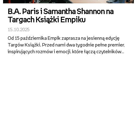
B.A. Paris i Samantha Shannon na
Targach Książki Empiku
15.10.2025
Od 15 października Empik zaprasza na jesienną edycję
Targów Książki. Przed nami dwa tygodnie pełne premier,
inspirujących rozmów i emocji, które łączą czytelników z
autorami w całej Polsce. W programie znalazło się 10
wydarzeń w warszawskim Klubie Empik oraz otwarte
sesj...