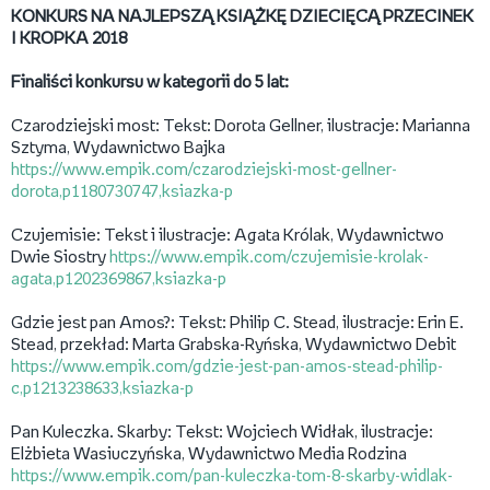
KONKURS NA NAJLEPSZĄ KSIĄŻKĘ DZIECIĘCĄ PRZECINEK
I KROPKA 2018
Finaliści konkursu w kategorii do 5 lat:
Czarodziejski most: Tekst: Dorota Gellner, ilustracje: Marianna
Sztyma, Wydawnictwo Bajka
https://www.empik.com/czarodziejski-most-gellner-
dorota,p1180730747,ksiazka-p
Czujemisie: Tekst i ilustracje: Agata Królak, Wydawnictwo
Dwie Siostry
https://www.empik.com/czujemisie-krolak-
agata,p1202369867,ksiazka-p
Gdzie jest pan Amos?: Tekst: Philip C. Stead, ilustracje: Erin E.
Stead, przekład: Marta Grabska-Ryńska, Wydawnictwo Debit
https://www.empik.com/gdzie-jest-pan-amos-stead-philip-
c,p1213238633,ksiazka-p
Pan Kuleczka. Skarby: Tekst: Wojciech Widłak, ilustracje:
Elżbieta Wasiuczyńska, Wydawnictwo Media Rodzina
https://www.empik.com/pan-kuleczka-tom-8-skarby-widlak-