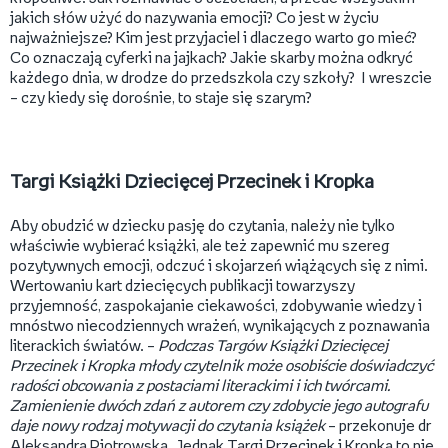
jakich słów użyć do nazywania emocji? Co jest w życiu
najważniejsze? Kim jest przyjaciel i dlaczego warto go mieć?
Co oznaczają cyferki na jajkach? Jakie skarby można odkryć
każdego dnia, w drodze do przedszkola czy szkoły? I wreszcie
– czy kiedy się dorośnie, to staje się szarym?
Targi Książki Dziecięcej Przecinek i Kropka
Aby obudzić w dziecku pasję do czytania, należy nie tylko
właściwie wybierać książki, ale też zapewnić mu szereg
pozytywnych emocji, odczuć i skojarzeń wiążących się z nimi.
Wertowaniu kart dziecięcych publikacji towarzyszy
przyjemność, zaspokajanie ciekawości, zdobywanie wiedzy i
mnóstwo niecodziennych wrażeń, wynikających z poznawania
literackich światów. –
Podczas Targów Książki Dziecięcej
Przecinek i Kropka młody czytelnik może osobiście doświadczyć
radości obcowania z postaciami literackimi i ich twórcami.
Zamienienie dwóch zdań z autorem czy zdobycie jego autografu
daje nowy rodzaj motywacji do czytania książek
– przekonuje dr
Aleksandra Piotrowska. Jednak Targi Przecinek i Kropka to nie