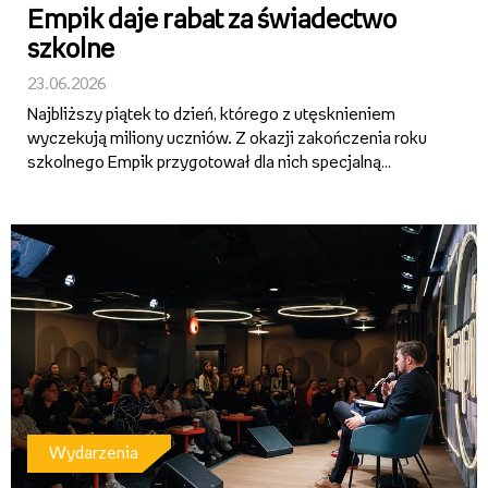
Empik daje rabat za świadectwo
szkolne
23.06.2026
Najbliższy piątek to dzień, którego z utęsknieniem
wyczekują miliony uczniów. Z okazji zakończenia roku
szkolnego Empik przygotował dla nich specjalną
promocję. Aby z niej skorzystać, wystarczy tegoroczne
świadectwo szkolne. Bez względu na to, co jest wpisane
w rubryce z...
Wydarzenia