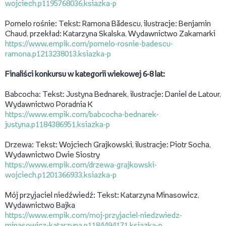
wojciech,p1195768036,ksiazka-p
Pomelo rośnie: Tekst: Ramona Bădescu, ilustracje: Benjamin
Chaud, przekład: Katarzyna Skalska, Wydawnictwo Zakamarki
https://www.empik.com/pomelo-rosnie-badescu-
ramona,p1213238013,ksiazka-p
Finaliści konkursu w kategorii wiekowej 6-8 lat:
Babcocha: Tekst: Justyna Bednarek, ilustracje: Daniel de Latour,
Wydawnictwo Poradnia K
https://www.empik.com/babcocha-bednarek-
justyna,p1184386951,ksiazka-p
Drzewa: Tekst: Wojciech Grajkowski, ilustracje: Piotr Socha,
Wydawnictwo Dwie Siostry
https://www.empik.com/drzewa-grajkowski-
wojciech,p1201366933,ksiazka-p
Mój przyjaciel niedźwiedź: Tekst: Katarzyna Minasowicz,
Wydawnictwo Bajka
https://www.empik.com/moj-przyjaciel-niedzwiedz-
minasowicz-katarzyna,p1184494171,ksiazka-p