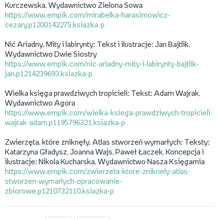
Kurczewska, Wydawnictwo Zielona Sowa
https://www.empik.com/mirabelka-harasimowicz-
cezary,p1200142275,ksiazka-p
Nić Ariadny. Mity i labirynty: Tekst i ilustracje: Jan Bajtlik,
Wydawnictwo Dwie Siostry
https://www.empik.com/nic-ariadny-mity-i-labirynty-bajtlik-
jan,p1214239693,ksiazka-p
Wielka księga prawdziwych tropicieli: Tekst: Adam Wajrak,
Wydawnictwo Agora
https://www.empik.com/wielka-ksiega-prawdziwych-tropicieli-
wajrak-adam,p1195796321,ksiazka-p
Zwierzęta, które zniknęły. Atlas stworzeń wymarłych: Teksty:
Katarzyna Gładysz, Joanna Wajs, Paweł Łaczek, Koncepcja i
ilustracje: Nikola Kucharska, Wydawnictwo Nasza Księgarnia
https://www.empik.com/zwierzeta-ktore-zniknely-atlas-
stworzen-wymarlych-opracowanie-
zbiorowe,p1210732110,ksiazka-p