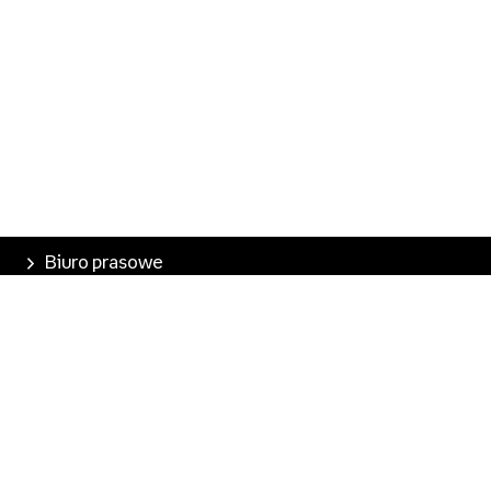
Biuro prasowe
Poznaj Empik
Nasze produkty
Empik Pasje
Marketplace