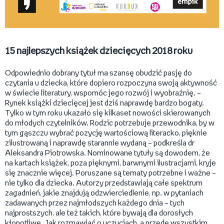
15 najlepszych książek dziecięcych 2018 roku
Odpowiednio dobrany tytuł ma szansę obudzić pasję do
czytania u dziecka, które dopiero rozpoczyna swoją aktywność
w świecie literatury, wspomóc jego rozwój i wyobraźnię. –
Rynek książki dziecięcej jest dziś naprawdę bardzo bogaty.
Tylko w tym roku ukazało się kilkaset nowości skierowanych
do młodych czytelników. Rodzic potrzebuje przewodnika, by w
tym gąszczu wybrać pozycję wartościową literacko, pięknie
zilustrowaną i naprawdę starannie wydaną – podkreśla dr
Aleksandra Piotrowska. Nominowane tytuły są dowodem, że
na kartach książek, poza pięknymi, barwnymi ilustracjami, kryje
się znacznie więcej. Poruszane są tematy potrzebne i ważne –
nie tylko dla dziecka. Autorzy przedstawiają całe spektrum
zagadnień, jakie znajdują odzwierciedlenie, np. w pytaniach
zadawanych przez najmłodszych każdego dnia – tych
najprostszych, ale też takich, które bywają dla dorosłych
kłopotliwe. Jak rozmawiać o uczuciach, a przede wszystkim