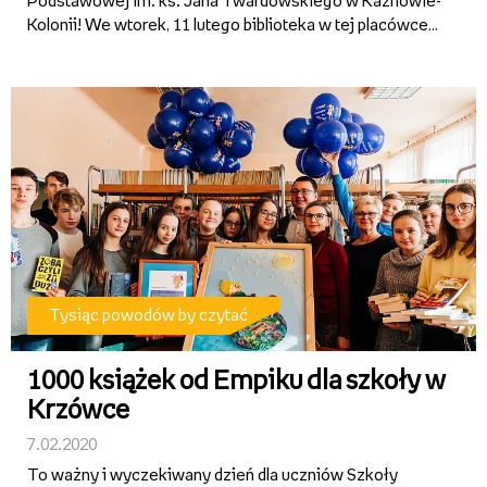
Podstawowej im. ks. Jana Twardowskiego w Kaznowie-
Kolonii! We wtorek, 11 lutego biblioteka w tej placówce
wzbogaci się o 1000 wybranych przez dzieci książek. To
nagroda w 4. edycji konkursu Empiku „Tysiąc powodów
by czytać”...
Tysiąc powodów by czytać
1000 książek od Empiku dla szkoły w
Krzówce
7.02.2020
To ważny i wyczekiwany dzień dla uczniów Szkoły