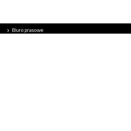
Biuro prasowe
Poznaj Empik
Nasze produkty
Empik Pasje
Marketplace
Pobierz aplikację