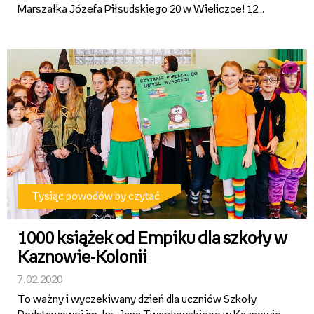
Marszałka Józefa Piłsudskiego 20 w Wieliczce! 12
lutego biblioteka w tej placówce wzbogaci się o 1000
wybranych przez dzieci książek. To nagroda w 4. edycji
konkursu Empi...
Tysiąc powodów by czytać
1000 książek od Empiku dla szkoły w
Kaznowie-Kolonii
7.02.2020
To ważny i wyczekiwany dzień dla uczniów Szkoły