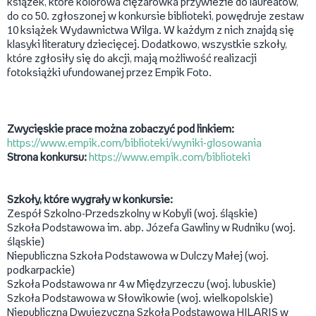
książek, które kolorowa ciężarówka przywiezie do laureatów,
do co 50. zgłoszonej w konkursie biblioteki, powędruje zestaw
10 książek Wydawnictwa Wilga. W każdym z nich znajdą się
klasyki literatury dziecięcej. Dodatkowo, wszystkie szkoły,
które zgłosiły się do akcji, mają możliwość realizacji
fotoksiążki ufundowanej przez Empik Foto.
Zwycięskie prace można zobaczyć pod linkiem:
https://www.empik.com/biblioteki/wyniki-glosowania
Strona konkursu:
https://www.empik.com/biblioteki
Szkoły, które wygrały w konkursie:
Zespół Szkolno-Przedszkolny w Kobyli (woj. śląskie)
Szkoła Podstawowa im. abp. Józefa Gawliny w Rudniku (woj.
śląskie)
Niepubliczna Szkoła Podstawowa w Dulczy Małej (woj.
podkarpackie)
Szkoła Podstawowa nr 4 w Międzyrzeczu (woj. lubuskie)
Szkoła Podstawowa w Słowikowie (woj. wielkopolskie)
Niepubliczna Dwujęzyczna Szkoła Podstawowa HILARIS w