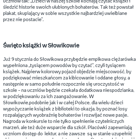
uczniów tak: „Dzieci w naszej szkole kochają czytać książki i
śledzić historie swoich ulubionych bohaterów. Tak też powstał
plakat, skupiający w sobie wszystkie najbardziej uwielbiane
przez nie postacie”.
Święto książki w Słowikowie
Już 9 stycznia do Słowikowa przybędzie empikowa ciężarówka
wypełniona „tysiącem powodów by czytać”, czyli tysiącem
książek. Najpierw kolorowy pojazd objedzie miejscowość, by
podziękować mieszkańcom za kibicowanie i oddane głosy, a
następnie w samo południe rozpocznie się uroczystość w
szkole – na uczniów będzie czekała dodatkowa niespodzianka,
w podziękowaniu za ich zaangażowanie. W
Słowikowie,podobnie jak i w całej Polsce, dla wielu dzieci
wypożyczanie książek z biblioteki to okazja, by poznać losy
rozpalających wyobraźnię bohaterów i rozwijać nowe pasje.
Nagroda w konkursie to nie tylko spełnienie czytelniczych
marzeń, ale też duże wsparcie dla szkół. Placówki zapewniają
uczniom dostęp do lektur, a nie zawsze są w stanie uzupełnić