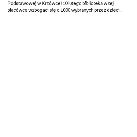
Podstawowej w Krzówce! 10 lutego biblioteka w tej
placówce wzbogaci się o 1000 wybranych przez dzieci
książek. To nagroda w 4. edycji konkursu Empiku „Tysiąc
powodów by czytać”.