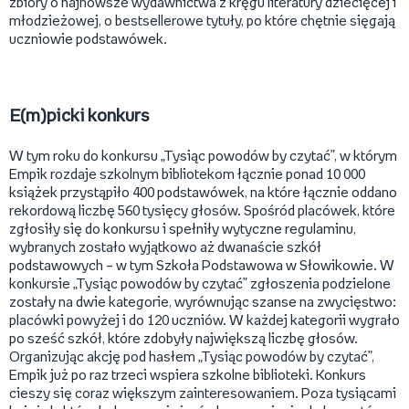
zbiory o najnowsze wydawnictwa z kręgu literatury dziecięcej i
młodzieżowej, o bestsellerowe tytuły, po które chętnie sięgają
uczniowie podstawówek.
E(m)picki konkurs
W tym roku do konkursu „Tysiąc powodów by czytać”, w którym
Empik rozdaje szkolnym bibliotekom łącznie ponad 10 000
książek przystąpiło 400 podstawówek, na które łącznie oddano
rekordową liczbę 560 tysięcy głosów. Spośród placówek, które
zgłosiły się do konkursu i spełniły wytyczne regulaminu,
wybranych zostało wyjątkowo aż dwanaście szkół
podstawowych – w tym Szkoła Podstawowa w Słowikowie. W
konkursie „Tysiąc powodów by czytać” zgłoszenia podzielone
zostały na dwie kategorie, wyrównując szanse na zwycięstwo:
placówki powyżej i do 120 uczniów. W każdej kategorii wygrało
po sześć szkół, które zdobyły największą liczbę głosów.
Organizując akcję pod hasłem „Tysiąc powodów by czytać”,
Empik już po raz trzeci wspiera szkolne biblioteki. Konkurs
cieszy się coraz większym zainteresowaniem. Poza tysiącami