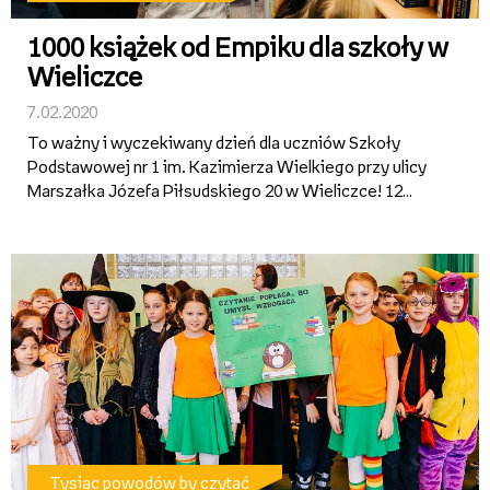
1000 książek od Empiku dla szkoły w
Wieliczce
7.02.2020
To ważny i wyczekiwany dzień dla uczniów Szkoły
Podstawowej nr 1 im. Kazimierza Wielkiego przy ulicy
Marszałka Józefa Piłsudskiego 20 w Wieliczce! 12
lutego biblioteka w tej placówce wzbogaci się o 1000
wybranych przez dzieci książek. To nagroda w 4. edycji
konkursu Empi...
Tysiąc powodów by czytać