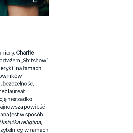
emiery.
Charlie
portażem „Shitshow”
eryki” na łamach
acowników
, bezczelność,
eż laureat
cję nierzadko
Najnowsza powieść
sana jest w sposób
 książka religijna,
zytelnicy, w ramach