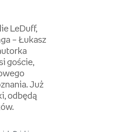
ie LeDuff,
nga – Łukasz
autorka
i goście,
dowego
oznania. Już
ki, odbędą
ków.