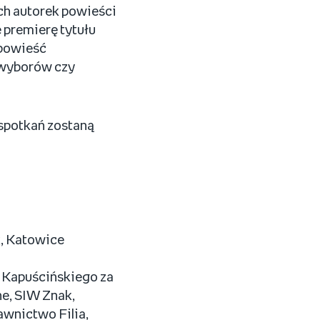
ych autorek powieści
e premierę tytułu
 powieść
 wyborów czy
 spotkań zostaną
, Katowice
 Kapuścińskiego za
e, SIW Znak,
wnictwo Filia,