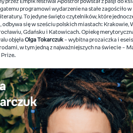
 przez Empik festiwal Apostrof powstał z pasji do ksi
gatemu programowi wydarzenie na stałe zagościło w
teratury. To jedyne święto czytelników, które jednocze
i, odbywa się w sześciu polskich miastach: Krakowie,
rocławiu, Gdańsku i Katowicach. Opiekę merytoryczn
alu objęła
Olga Tokarczuk
– wybitna prozaiczka i ese
odami, w tym jedną z najważniejszych na świecie – 
 Prize.