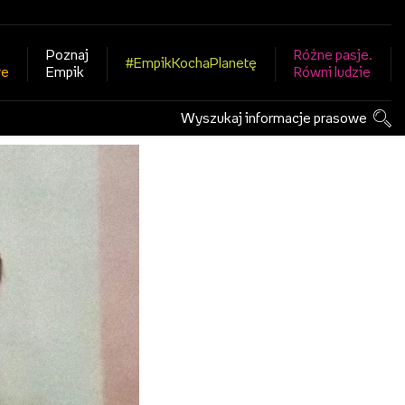
Poznaj
Różne pasje.
#EmpikKochaPlanetę
we
Empik
Równi ludzie
Wyszukaj informacje prasowe