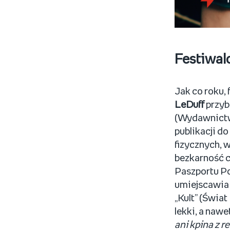
Festiwal
Jak co roku,
LeDuff
przyb
(Wydawnictwo
publikacji d
fizycznych, w
bezkarność c
Paszportu Po
umiejscawia n
„Kult” (Świa
lekki, a naw
ani kpina z r