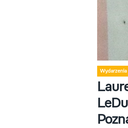
Wydarzenia
Laure
LeDuf
Pozn