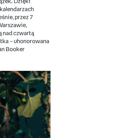
ążek. Dzięki
 kalendarzach
śnie, przez 7
 Warszawie,
ą nad czwartą
istka – uhonorowana
Man Booker