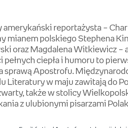
 amerykański reportażysta – Charl
ny mianem polskiego Stephena Ki
ski oraz Magdalena Witkiewicz – 
 pełnych ciepła i humoru to pierws
za sprawą Apostrofu. Międzynaro
u Literatury w maju zawitają do P
zwarty, także w stolicy Wielkopols
kania z ulubionymi pisarzami Pola