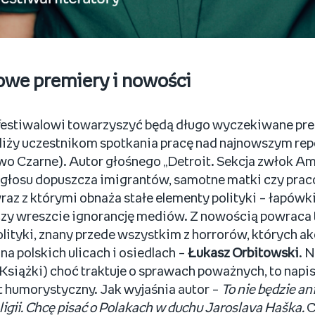
owe premiery i nowości
 festiwalowi towarzyszyć będą długo wyczekiwane pr
liży uczestnikom spotkania pracę nad najnowszym re
 Czarne). Autor głośnego „Detroit. Sekcja zwłok Am
o głosu dopuszcza imigrantów, samotne matki czy pr
raz z którymi obnaża stałe elementy polityki – łapówki
zy wreszcie ignorancję mediów. Z nowością powraca t
lityki, znany przede wszystkim z horrorów, których ak
a polskich ulicach i osiedlach –
Łukasz Orbitowski
. 
t Książki) choć traktuje o sprawach poważnych, to napi
et humorystyczny. Jak wyjaśnia autor –
To nie będzie ani
eligii. Chcę pisać o Polakach w duchu Jaroslava Haška.
C