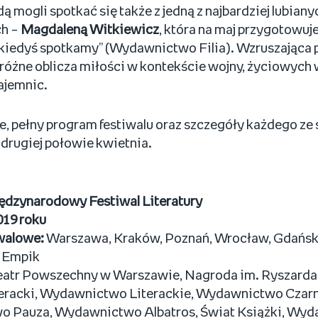
dą mogli spotkać się także z jedną z najbardziej lubian
h –
Magdaleną Witkiewicz
, która na maj przygotowuj
 kiedyś spotkamy” (Wydawnictwo Filia). Wzruszająca
różne oblicza miłości w kontekście wojny, życiowych
ajemnic.
ie, pełny program festiwalu oraz szczegóły każdego ze
drugiej połowie kwietnia.
ędzynarodowy Festiwal Literatury
019 roku
walowe:
Warszawa, Kraków, Poznań, Wrocław, Gdańsk
Empik
eatr Powszechny w Warszawie, Nagroda im. Ryszarda
teracki, Wydawnictwo Literackie, Wydawnictwo Czarn
 Pauza, Wydawnictwo Albatros, Świat Książki, Wyda