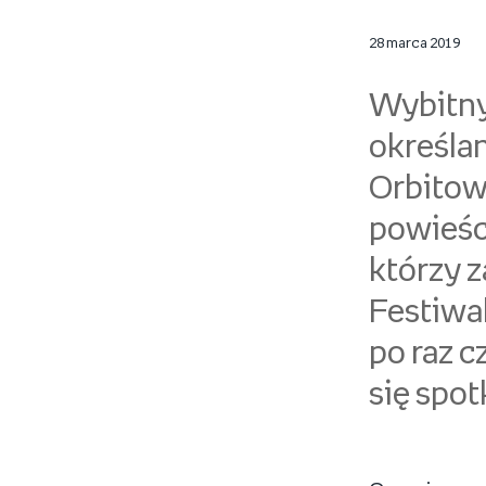
28 marca 2019
Wybitny
określa
Orbitow
powieści
którzy 
Festiwal
po raz c
się spot