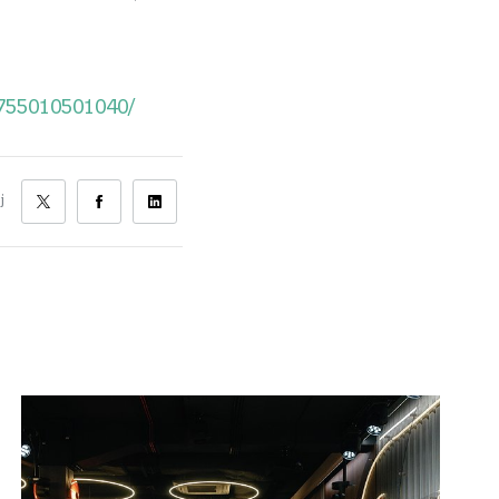
0755010501040/
j