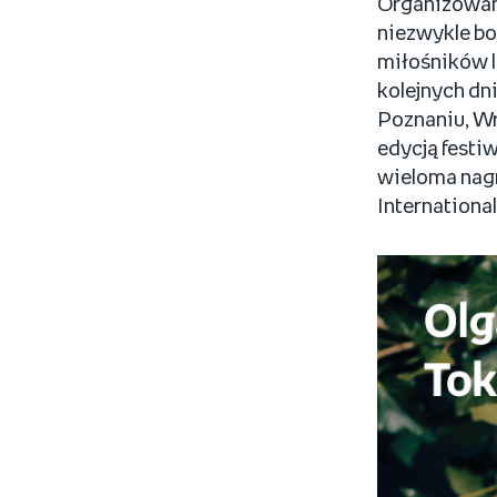
Organizowany
niezwykle bo
miłośników li
kolejnych dn
Poznaniu, W
edycją festiw
wieloma nagr
International