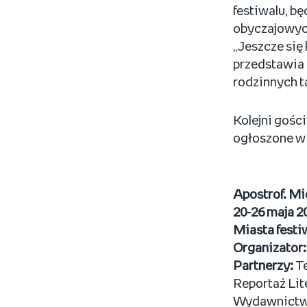
festiwalu, bę
obyczajowyc
„Jeszcze się
przedstawia 
rodzinnych t
Kolejni gośc
ogłoszone w 
Apostrof. Mi
20-26 maja 2
Miasta festi
Organizator:
Partnerzy:
T
Reportaż Li
Wydawnictwo