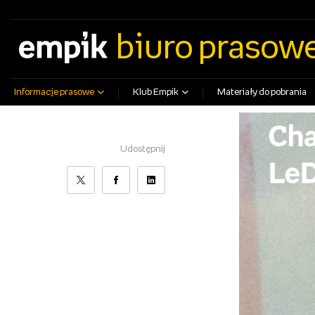
empik.com
empikfoto.pl
empikbilety.pl
EmpikGO
biuro prasow
Informacje prasowe
Klub Empik
Materiały do pobrania
Udostępnij