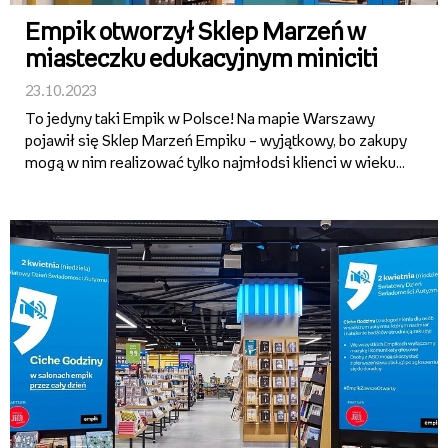
Empik otworzył Sklep Marzeń w
miasteczku edukacyjnym miniciti
23.10.2023
To jedyny taki Empik w Polsce! Na mapie Warszawy
pojawił się Sklep Marzeń Empiku – wyjątkowy, bo zakupy
mogą w nim realizować tylko najmłodsi klienci w wieku
od 6 do 15 lat, i to płacąc specjalną walutą – miniasami.
Salon jest częścią miasteczka edukacyjnego miniciti, w
...