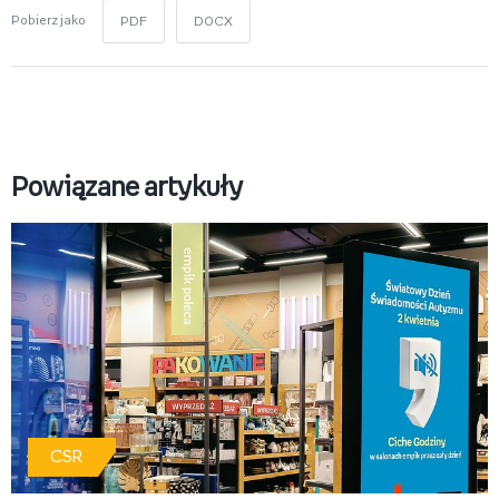
Pobierz jako
PDF
DOCX
Powiązane artykuły
CSR