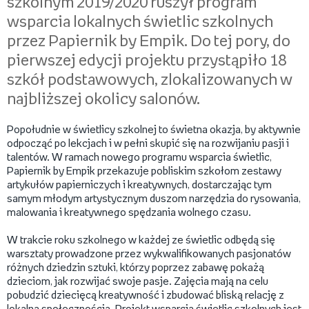
szkolnym 2019/2020 ruszył program
wsparcia lokalnych świetlic szkolnych
przez Papiernik by Empik. Do tej pory, do
pierwszej edycji projektu przystąpiło 18
szkół podstawowych, zlokalizowanych w
najbliższej okolicy salonów.
Popołudnie w świetlicy szkolnej to świetna okazja, by aktywnie
odpocząć po lekcjach i w pełni skupić się na rozwijaniu pasji i
talentów. W ramach nowego programu wsparcia świetlic,
Papiernik by Empik przekazuje pobliskim szkołom zestawy
artykułów papierniczych i kreatywnych, dostarczając tym
samym młodym artystycznym duszom narzędzia do rysowania,
malowania i kreatywnego spędzania wolnego czasu.
W trakcie roku szkolnego w każdej ze świetlic odbędą się
warsztaty prowadzone przez wykwalifikowanych pasjonatów
różnych dziedzin sztuki, którzy poprzez zabawę pokażą
dzieciom, jak rozwijać swoje pasje. Zajęcia mają na celu
pobudzić dziecięcą kreatywność i zbudować bliską relację z