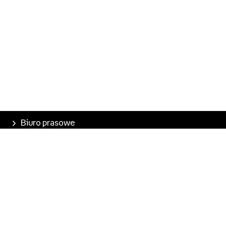
Biuro prasowe
Poznaj Empik
Nasze produkty
Empik Pasje
Marketplace