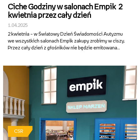
Ciche Godziny w salonach Empik 2
kwietnia przez cały dzień
1.04.2025
2 kwietnia – w Światowy Dzień Świadomości Autyzmu
we wszystkich salonach Empik zakupy zrobimy w ciszy.
Przez cały dzień z głośników nie będzie emitowana
muzyka oraz komunikaty głosowe, a osoby w spektrum
autyzmu i ADHD będą mogły skorzystać z
pierwszeństwa obsługi. Ciche...
CSR