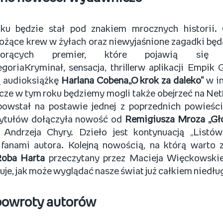
ku będzie stał pod znakiem mrocznych historii. 
ożące krew w żyłach oraz niewyjaśnione zagadki będ
orących premier, które pojawią się n
goriaKryminał, sensacja, thrillerw aplikacji Empik 
ą audioksiążkę
Harlana Cobena„O krok za daleko”
w i
cze w tym roku będziemy mogli także obejrzeć na Netfl
 powstał na postawie jednej z poprzednich powieśc
ytułów dołączyła nowość od
Remigiusza Mroza „Gł
ji Andrzeja Chyry. Dzieło jest kontynuacją „Listów
 fanami autora. Kolejną nowością, na którą warto 
Roba Harta
przeczytany przez Macieja Więckowskie
zuje, jak może wyglądać nasze świat już całkiem niedłu
powroty autorów