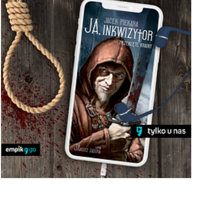
Pobierz
EMPIK_Go_Ja_inkwizytor_png.png
Pobierz