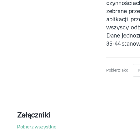
czynnościac
zebrane prze
aplikacji pr
wszyscy odbi
Dane jednozn
35-44 stanow
Pobierz jako
Załączniki
Pobierz wszystkie