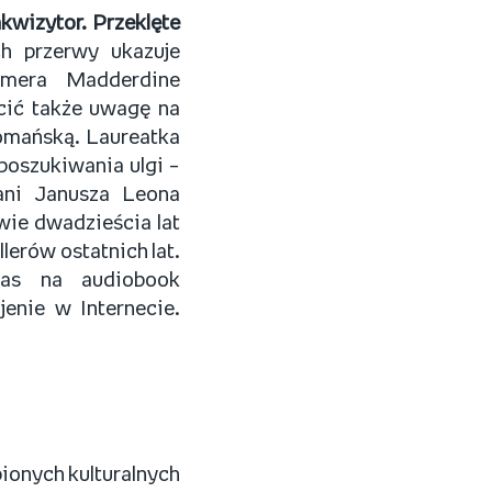
nkwizytor. Przeklęte
ch przerwy ukazuje
imera Madderdine
cić także uwagę na
omańską. Laureatka
poszukiwania ulgi –
ani Janusza Leona
awie dwadzieścia lat
lerów ostatnich lat.
czas na audiobook
jenie w Internecie.
bionych kulturalnych