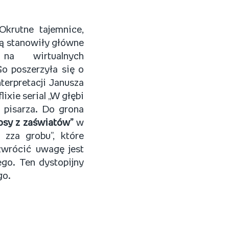
Okrutne tajemnice,
ą stanowiły główne
a wirtualnych
Go poszerzyła się o
nterpretacji Janusza
ixie serial „W głębi
i pisarza. Do grona
osy z zaświatów”
w
 zza grobu”, które
zwrócić uwagę jest
go. Ten dystopijny
go.