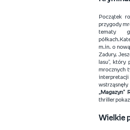
Początek ro
przygody mr
tematy g
półkach.Kate
m.in. o now
Zadury. Jesz
lasu”, który
mrocznych t
interpretac
wstrząsnęły
„Magazyn” 
thriller poka
Wielkie 