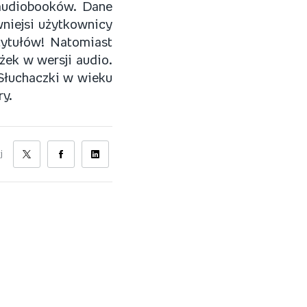
 audiobooków. Dane
wniejsi użytkownicy
 tytułów! Natomiast
żek w wersji audio.
 Słuchaczki w wieku
ry.
j