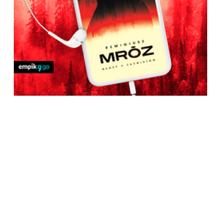
owosci_2020_1920x1080_k1.jpg
EMPIK_Go_Glosy_z_zaswiatow.png
Pobierz