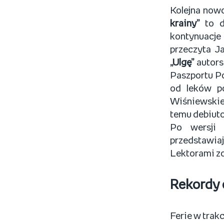
Kolejna now
krainy”
to 
kontynuacj
przeczyta J
„Ulgę”
autors
Paszportu Po
od leków p
Wiśniewskie
temu debiuto
Po wersji 
przedstawiaj
Lektorami zos
Rekordy
Ferie w trak