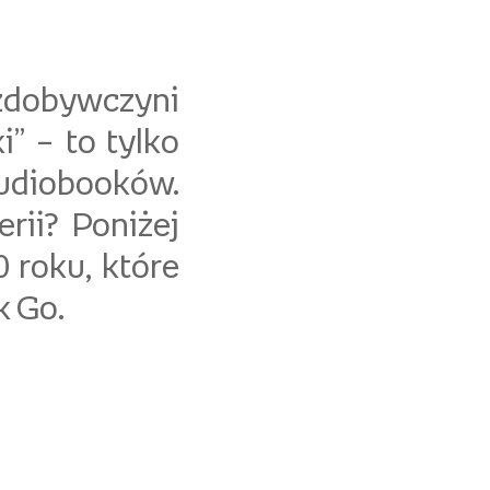
zdobywczyni
i” – to tylko
udiobooków.
rii? Poniżej
 roku, które
k Go.