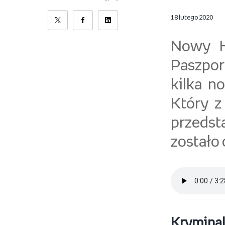
18 lutego 2020
Nowy H
Paszport
kilka n
Który z
przedst
zostało
Krymina