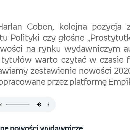
arlan Coben, kolejna pozycja 
u Polityki czy głośne „Prostytutk
owości na rynku wydawniczym a
 tytułów warto czytać w czasie fe
awiamy zestawienie nowości 2020
 opracowane przez platformę Empi
lne nowości wydawnicze