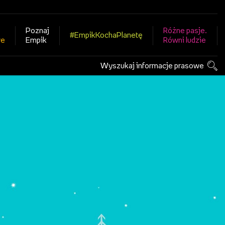
Poznaj
Różne pasje.
#EmpikKochaPlanetę
we
Empik
Równi ludzie
Wyszukaj informacje prasowe