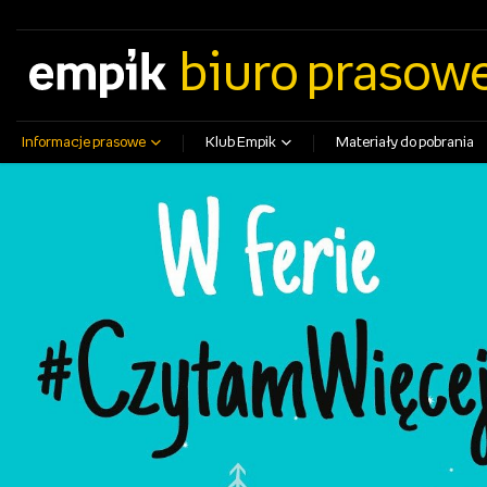
empik.com
empikfoto.pl
empikbilety.pl
EmpikGO
biuro prasow
Informacje prasowe
Klub Empik
Materiały do pobrania