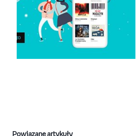
empik_go_grafika_do_informacji_prasowej_n
Pobierz
Powiązane artykuły