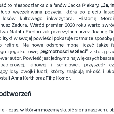
ość to niespodzianka dla fanów Jacka Piekary.
„Ja, i
długo wyczekiwana pozycja, która po pięciu lata
e losów kultowego inkwizytora. Historię Mord
anusz Zadura. Wśród premier 2020 roku warto zwró
twa Natalii Fiedorczuk przeczytana przez Joannę D
lityki w swojej powieści pokazuje rozmaite sposoby 
o religię. Na nową odsłonę mogą liczyć także f
go i jego kultowej
„S@motności w Sieci”
, z którą pr
wał autor. Powieść jest jednym z największych bestsel
papierowej, kinowej i serialowej, przyszedł 
ący losy dwójki ludzi, którzy znajdują miłość i uko
tali Anna Kerth oraz Filip Kosior.
 odtworzeń
cie – czas, w którym możemy skupić się na naszych ulu