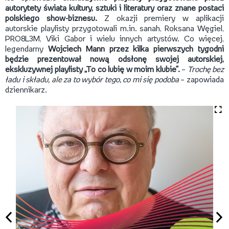
autorytety świata kultury, sztuki i literatury oraz znane postaci
polskiego show-biznesu.
Z okazji premiery w aplikacji
autorskie playlisty przygotowali m.in. sanah, Roksana Węgiel,
PRO8L3M, Viki Gabor i wielu innych artystów. Co więcej,
legendarny
Wojciech Mann
przez kilka pierwszych tygodni
będzie prezentował nową odsłonę swojej autorskiej,
ekskluzywnej playlisty „To co lubię w moim klubie”.
–
Trochę bez
ładu i składu, ale za to wybór tego, co mi się podoba
– zapowiada
dziennikarz.