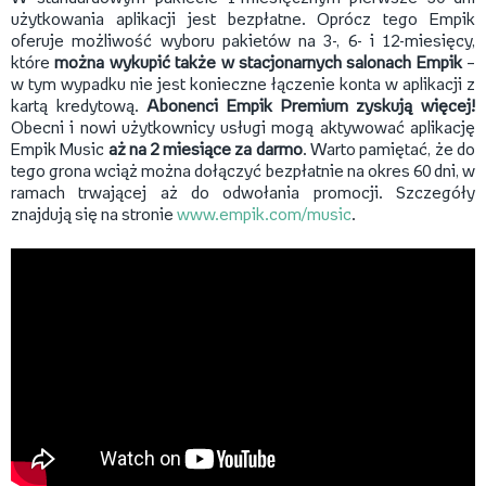
użytkowania aplikacji jest bezpłatne. Oprócz tego Empik
oferuje możliwość wyboru pakietów na 3-, 6- i 12-miesięcy,
które
można wykupić także w stacjonarnych salonach Empik
–
w tym wypadku nie jest konieczne łączenie konta w aplikacji z
kartą kredytową.
Abonenci Empik Premium zyskują więcej!
Obecni i nowi użytkownicy usługi mogą aktywować aplikację
Empik Music
aż na 2 miesiące za darmo
. Warto pamiętać, że do
tego grona wciąż można dołączyć bezpłatnie na okres 60 dni, w
ramach trwającej aż do odwołania promocji. Szczegóły
znajdują się na stronie
www.empik.com/music
.