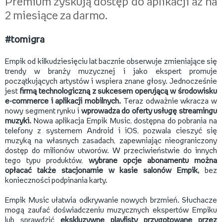
Premium zyskują dostęp do aplikacji aż na
2 miesiące za darmo.
#tomigra
Empik od kilkudziesięciu lat bacznie obserwuje zmieniające się
trendy w branży muzycznej i jako ekspert promuje
początkujących artystów i wspiera znane głosy. Jednocześnie
jest
firmą technologiczną z sukcesem operującą w środowisku
e-commerce i aplikacji mobilnych.
Teraz odważnie wkracza w
nowy segment rynku i
wprowadza do oferty usługę streamingu
muzyki.
Nowa aplikacja Empik Music, dostępna do pobrania na
telefony z systemem Android i iOS, pozwala cieszyć się
muzyką na własnych zasadach, zapewniając nieograniczony
dostęp do milionów utworów. W przeciwieństwie do innych
tego typu produktów,
wybrane opcje abonamentu można
opłacać także stacjonarnie w kasie salonów Empik,
bez
konieczności podpinania karty.
Empik Music ułatwia odkrywanie nowych brzmień. Słuchacze
mogą zaufać doświadczeniu muzycznych ekspertów Empiku
lub sprawdzić
ekskluzywne playlisty przygotowane przez