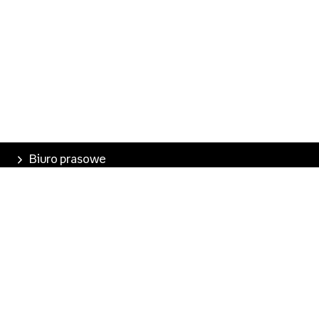
Biuro prasowe
Poznaj Empik
Nasze produkty
Empik Pasje
Marketplace