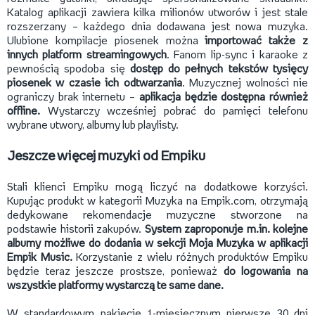
Katalog aplikacji zawiera kilka milionów utworów i jest stale
rozszerzany – każdego dnia dodawana jest nowa muzyka.
Ulubione kompilacje piosenek można
importować także z
innych platform streamingowych
. Fanom lip-sync i karaoke z
pewnością spodoba się
dostęp do pełnych tekstów tysięcy
piosenek w czasie ich odtwarzania
. Muzycznej wolności nie
ograniczy brak internetu –
aplikacja będzie dostępna również
offline.
Wystarczy wcześniej pobrać do pamięci telefonu
wybrane utwory, albumy lub playlisty.
Jeszcze więcej muzyki od Empiku
Stali klienci Empiku mogą liczyć na dodatkowe korzyści.
Kupując produkt w kategorii Muzyka na Empik.com, otrzymają
dedykowane rekomendacje muzyczne stworzone na
podstawie historii zakupów.
System zaproponuje m.in. kolejne
albumy możliwe do dodania w sekcji Moja Muzyka w aplikacji
Empik Music.
Korzystanie z wielu różnych produktów Empiku
będzie teraz jeszcze prostsze, ponieważ
do logowania na
wszystkie platformy wystarczą te same dane.
W standardowym pakiecie 1-miesięcznym pierwsze 30 dni