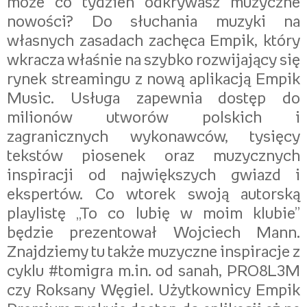
może co tydzień odkrywasz muzyczne
nowości? Do słuchania muzyki na
własnych zasadach zachęca Empik, który
wkracza właśnie na szybko rozwijający się
rynek streamingu z nową aplikacją Empik
Music. Usługa zapewnia dostęp do
milionów utworów polskich i
zagranicznych wykonawców, tysięcy
tekstów piosenek oraz muzycznych
inspiracji od największych gwiazd i
ekspertów. Co wtorek swoją autorską
playlistę „To co lubię w moim klubie”
będzie prezentował Wojciech Mann.
Znajdziemy tu także muzyczne inspiracje z
cyklu #tomigra m.in. od sanah, PRO8L3M
czy Roksany Węgiel. Użytkownicy Empik