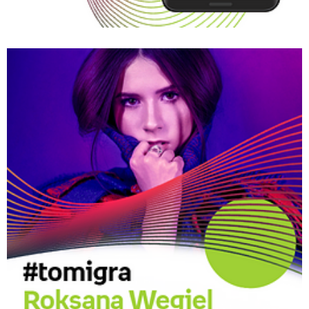
Empik_Music_aplikacja_miliony_utworow.png
Pobierz