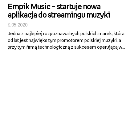
Empik Music – startuje nowa
aplikacja do streamingu muzyki
6.05.2020
Jedna z najlepiej rozpoznawalnych polskich marek, która
od lat jest największym promotorem polskiej muzyki, a
przy tym firmą technologiczną z sukcesem operującą w
środowisku e-commerce i aplikacji mobilnych, stawia na
dalszy rozwój i wkracza w nowy segment rynku. Empik
r...