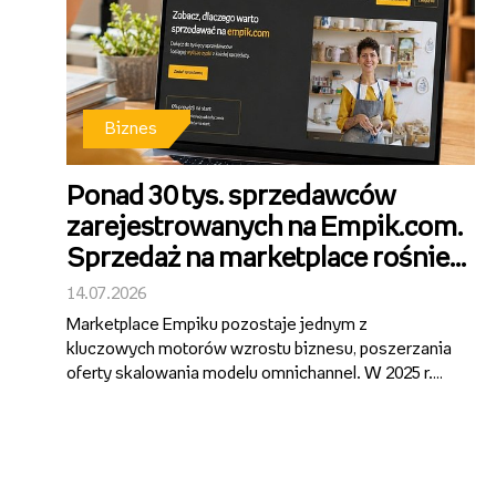
Biznes
Ponad 30 tys. sprzedawców
zarejestrowanych na Empik.com.
Sprzedaż na marketplace rośnie
ponad 40 proc. r/r.
14.07.2026
Marketplace Empiku pozostaje jednym z
kluczowych motorów wzrostu biznesu, poszerzania
oferty skalowania modelu omnichannel. W 2025 r.
segment wygenerował ponad 1 mld zł GMV, notując
ok. 40-proc. wzrost rok do roku i pozostając
najszybciej rosnącą częścią działalności Gru...