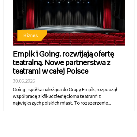
Biznes
Empik i Going. rozwijają ofertę
teatralną. Nowe partnerstwa z
teatrami w całej Polsce
30.06.2026
Going., spółka należąca do Grupy Empik, rozpoczął
współpracę z kilkudziesięcioma teatrami z
największych polskich miast. To rozszerzenie
działalności ticketingowej Grupy Empik i wejście w
segment regularnej dystrybucji oraz promocji
repertuaru teatralnego. Bilety na spek...