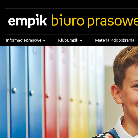
empik.com
empikfoto.pl
empikbilety.pl
EmpikGO
biuro prasow
Informacje prasowe
Klub Empik
Materiały do pobrania