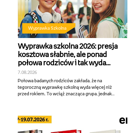
Wyprawka Szkolna
Wyprawka szkolna 2026: presja
kosztowa słabnie, ale ponad
połowa rodziców i tak wyda
więcej niż 500 zł [wyniki badania
7.08.2026
SW Research dla Empiku]
Połowa badanych rodziców zakłada, że na
tegoroczną wyprawkę szkolną wyda więcej niż
przed rokiem. To wciąż znacząca grupa, jednak
wyraźnie mniejsza niż w poprzednich latach – rok
temu podobną deklarację składało 60%
ankietowanych. Przygotowanie dziecka do szkoły
wciąż po...