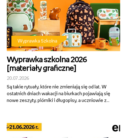
Wyprawka Szkolna
Wyprawka szkolna 2026
[materiały graficzne]
20.07.2026
Są takie rytuały, które nie zmieniają się od lat. W
ostatnich dniach wakacji na biurkach pojawiają się
nowe zeszyty, piórniki i długopisy, a uczniowie z
przejęciem wybierają wzory, kolory i drobiazgi,
które będą im towarzyszyć przez kolejne miesiące.
To właśnie z takich ...