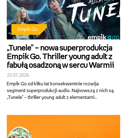
Empik Go
„Tunele” – nowa superprodukcja
Empik Go. Thriller young adult z
fabułą osadzoną w sercu Warmii
23.07.2026
Empik Go od kilku lat konsekwentnie rozwija
segment superprodukcji audio. Najnowszą z nich są
„Tunele” – thriller young adult z elementami
fantastyki, którego autorami są Alicja Sokół i Ihnatii
Mozghunov. Aktorska interpretacja, dopracowana
warstwa dźwiękowa i wciągająca...